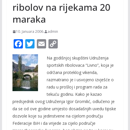
ribolov na rijekama 20
maraka
10. Januara 2006.
admin
F
T
E
C
ac
w
m
o
Na godišnjoj skupštini Udruženja
e
itt
ai
p
sportskih ribolovaca “Livno”, koja je
b
er
l
y
održana proteklog vikenda,
o
Li
razmatrano je i usvojeno izvješće o
o
n
radu u prošloj i program rada za
tekuću godinu. Kako je kazao
k
k
predsjednik ovog Udruženja Igor Gromilić, odlučeno je
da se od ove godine umjesto dosadašnjih uvedu tipske
dozvole koje su jedinstvene na cijelom području
Federacije BiH i da vrijede za cijelo područje