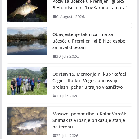
Poziv za učešće u Premijer ligi SRS
k
k
BiH u disciplini ‘Lov šarana i amura’
6. Augusta 2026.
Obavještenje takmičarima za
učešće u Premijer ligi BiH za osobe
sa invaliditetom
30. Jula 2026.
Održan 15. Memorijalni kup ‘Rafael
Grgić – Rafko’: Vogošćani osvojili
prelazni pehar u trajno vlasništvo
30. Jula 2026.
Masovni pomor ribe u Kotor Varoši:
Snimak iz Vrbanje prikazuje stanje
na terenu
23. Jula 2026.