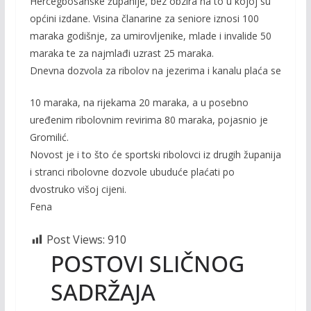
Hercegbosanske županije, bez obzira na to u kojoj su
općini izdane. Visina članarine za seniore iznosi 100
maraka godišnje, za umirovljenike, mlade i invalide 50
maraka te za najmlađi uzrast 25 maraka.
Dnevna dozvola za ribolov na jezerima i kanalu plaća se
10 maraka, na rijekama 20 maraka, a u posebno
uređenim ribolovnim revirima 80 maraka, pojasnio je
Gromilić.
Novost je i to što će sportski ribolovci iz drugih županija
i stranci ribolovne dozvole ubuduće plaćati po
dvostruko višoj cijeni.
Fena
Post Views:
910
POSTOVI SLIČNOG
SADRŽAJA