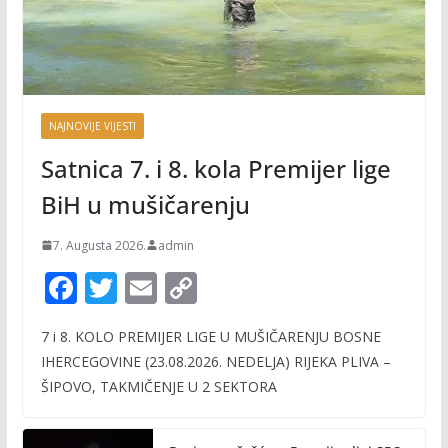
NAJNOVIJE VIJESTI
Satnica 7. i 8. kola Premijer lige
BiH u mušičarenju
7. Augusta 2026.
admin
F
T
E
C
ac
w
m
o
7 i 8. KOLO PREMIJER LIGE U MUŠIČARENJU BOSNE
e
itt
ai
p
IHERCEGOVINE (23.08.2026. NEDELJA) RIJEKA PLIVA –
b
er
l
y
ŠIPOVO, TAKMIČENJE U 2 SEKTORA
o
Li
o
n