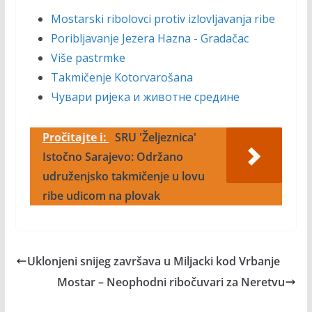
Mostarski ribolovci protiv izlovljavanja ribe
Poribljavanje Jezera Hazna - Gradačac
Više pastrmke
Takmičenje Kotorvarošana
Чувари ријека и животне средине
Pročitajte i:
SRU 'Željeznica'
Istočno Sarajevo: Održano
udruženjsko takmičenje u lovu
ribe udicom na plovak
Uklonjeni snijeg završava u Miljacki kod Vrbanje
Mostar – Neophodni ribočuvari za Neretvu