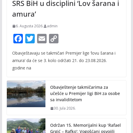
SRS BiH u disciplini ‘Lov šarana i
amura’
6. Augusta 2026.
admin
F
T
E
C
ac
w
m
o
Obavještavaju se takmičari Premijer lige ‘lovu šarana i
e
itt
ai
p
amura’ da će se 3. kolo održati 21. do 23.08.2026.
b
er
l
y
godine na
o
Li
o
n
Obavještenje takmičarima za
k
k
učešće u Premijer ligi BiH za osobe
sa invaliditetom
30. Jula 2026.
Održan 15. Memorijalni kup ‘Rafael
Grgić – Rafko’: Vogošćani osvojili