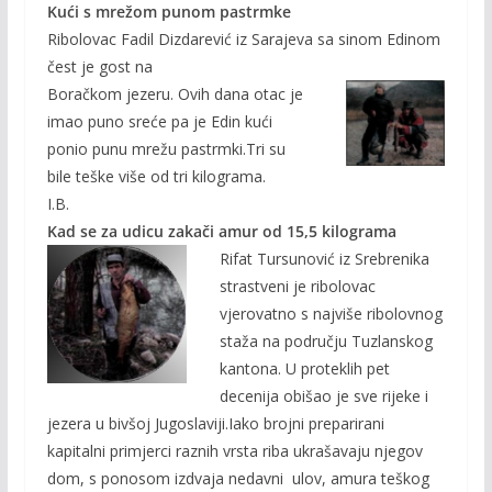
Kući s mrežom punom pastrmke
Ribolovac Fadil Dizdarević iz Sarajeva sa sinom Edinom
čest je gost na
Boračkom jezeru. Ovih dana otac je
imao puno sreće pa je Edin kući
ponio punu mrežu pastrmki.Tri su
bile teške više od tri kilograma.
I.B.
Kad se za udicu zakači amur od 15,5 kilograma
Rifat Tursun
ović iz Srebrenika
strastveni je ribolovac
vjerovatno s najviše ribolovnog
staža na području Tuzlanskog
kantona. U proteklih pet
decenija obišao je sve rijeke i
jezera u bivšoj Jugoslaviji.Iako brojni preparirani
kapitalni primjerci raznih vrsta riba ukrašavaju njegov
dom, s ponosom izdvaja nedavni ulov, amura teškog