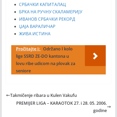
СРБАЧКИ КАПИТАЛАЦ
БРКА НА РУЧНУ СКАЛАМЕРИЈУ
ИВАНОВ СРБАЧКИ РЕКОРД
ЏАЈА ВАРАЛИЧАР
ЖИВА ИСТИНА
Pročitajte i:
Održano I kolo
lige SSRD ZE-DO kantona u
lovu ribe udicom na plovak za
seniore
Takmičenje ribara u Kulen Vakufu
PREMIJER LIGA – KARAOTOK 27. i 28. 05. 2006.
godine