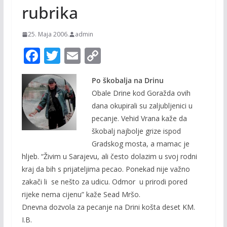
rubrika
25. Maja 2006.
admin
F
T
E
C
ac
w
m
o
Po škobalja na Drinu
e
itt
ai
p
Obale Drine kod Goražda ovih
b
er
l
y
dana okupirali su zaljubljenici u
o
Li
pecanje. Vehid Vrana kaže da
o
n
škobalj najbolje grize ispod
Gradskog mosta, a mamac je
k
k
hljeb. “Živim u Sarajevu, ali često dolazim u svoj rodni
kraj da bih s prijateljima pecao. Ponekad nije važno
zakači li se nešto za udicu. Odmor u prirodi pored
rijeke nema cijenu” kaže Sead Mršo.
Dnevna dozvola za pecanje na Drini košta deset KM.
I.B.