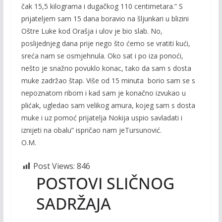
čak 15,5 kilograma i dugačkog 110 centimetara.” S
prijateljem sam 15 dana boravio na šljunkari u blizini
Oštre Luke kod Orašja i ulov je bio slab. No,
poslijednjeg dana prije nego što ćemo se vratiti kući,
sreća nam se osmjehnula. Oko sat i po iza ponoći,
nešto je snažno povuklo konac, tako da sam s dosta
muke zadržao štap. Više od 15 minuta borio sam se s
nepoznatom ribom i kad sam je konačno izvukao u
plićak, ugledao sam velikog amura, kojeg sam s dosta
muke i uz pomoć prijatelja Nokija uspio savladati i
iznijeti na obalu” ispričao nam jeTursunović.
O.M.
Post Views:
846
POSTOVI SLIČNOG
SADRŽAJA