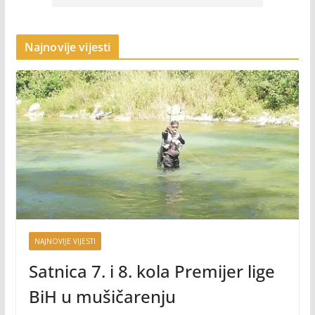
Najnovije vijesti
NAJNOVIJE VIJESTI
Satnica 7. i 8. kola Premijer lige
BiH u mušičarenju