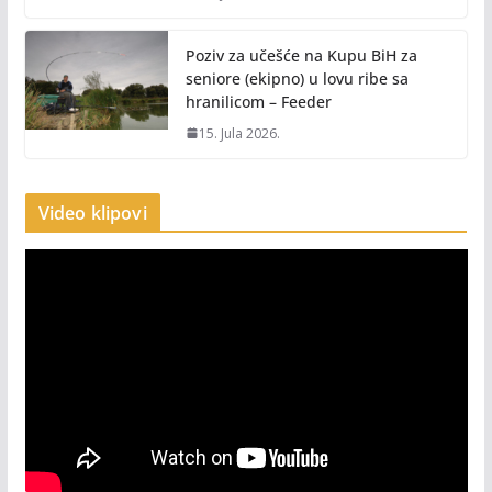
Poziv za učešće na Kupu BiH za
seniore (ekipno) u lovu ribe sa
hranilicom – Feeder
15. Jula 2026.
Video klipovi