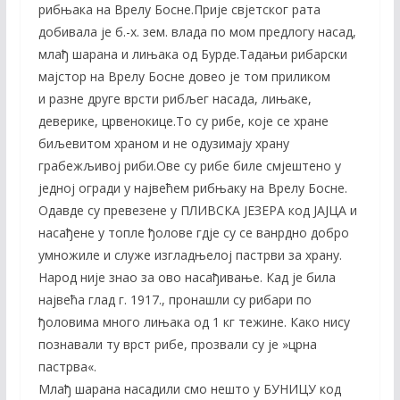
рибњака на Врелу Босне.Прије свјетског рата
добивала је б.-х. зем. влада по мом предлогу насад,
млађ шарана и лињака од Бурде.Тадањи рибарски
мајстор на Врелу Босне довео је том приликом
и разне друге врсти рибљег насада, лињаке,
деверике, црвенокице.To cy рибе, које се хране
биљевитом храном и не одузимају храну
грабежљивој риби.Ове су рибе биле смјештeно у
једној огради у највећем рибњаку на Врелу Босне.
Одавде су пpевeзене у ПЛИВСКА ЈЕЗЕРА код ЈАЈЦА и
насађене у топле ђолове гдјe су се ванрдно добро
умножиле и служе изгладњелој пастрви за храну.
Народ није знао за ово насађивање. Кад је била
највећа глад г. 1917., пронашли су рибари по
ђоловима много лињака од 1 кг тежине. Како нису
познавали ту врст рибе, прозвали су је »црна
пастрва«.
Млађ шарана насадили смо нешто у БУНИЦУ код