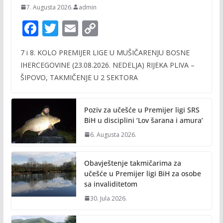
7. Augusta 2026.
admin
F
T
E
C
ac
w
m
o
7 i 8. KOLO PREMIJER LIGE U MUŠIČARENJU BOSNE
e
itt
ai
p
IHERCEGOVINE (23.08.2026. NEDELJA) RIJEKA PLIVA –
b
er
l
y
ŠIPOVO, TAKMIČENJE U 2 SEKTORA
o
Li
o
n
Poziv za učešće u Premijer ligi SRS
k
k
BiH u disciplini ‘Lov šarana i amura’
6. Augusta 2026.
Obavještenje takmičarima za
učešće u Premijer ligi BiH za osobe
sa invaliditetom
30. Jula 2026.