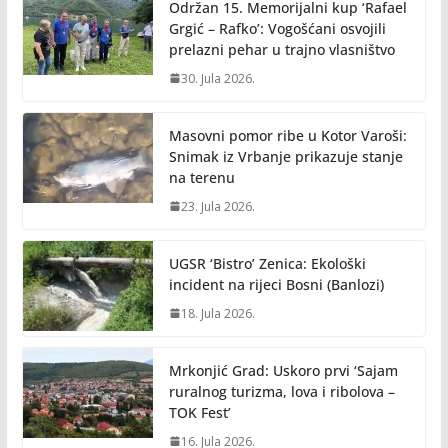
Održan 15. Memorijalni kup ‘Rafael
Grgić – Rafko’: Vogošćani osvojili
prelazni pehar u trajno vlasništvo
30. Jula 2026.
Masovni pomor ribe u Kotor Varoši:
Snimak iz Vrbanje prikazuje stanje
na terenu
23. Jula 2026.
UGSR ‘Bistro’ Zenica: Ekološki
incident na rijeci Bosni (Banlozi)
18. Jula 2026.
Mrkonjić Grad: Uskoro prvi ‘Sajam
ruralnog turizma, lova i ribolova –
TOK Fest’
16. Jula 2026.