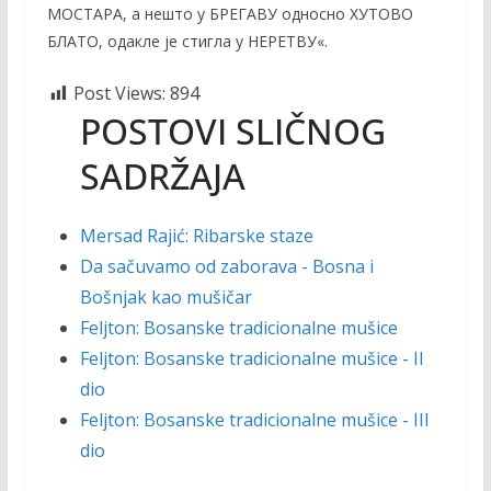
МОСТАРА, a нешто у БРЕГАВУ односно ХУТOВО
БЛАТО, одакле је стигла у НЕРЕТВУ«.
Post Views:
894
POSTOVI SLIČNOG
SADRŽAJA
Mersad Rajić: Ribarske staze
Da sačuvamo od zaborava - Bosna i
Bošnjak kao mušičar
Feljton: Bosanske tradicionalne mušice
Feljton: Bosanske tradicionalne mušice - II
dio
Feljton: Bosanske tradicionalne mušice - III
dio