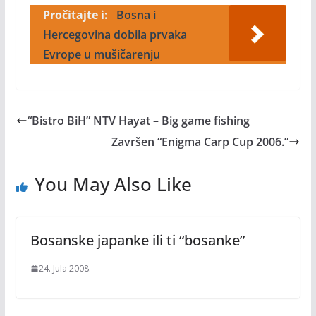
Pročitajte i:
Bosna i
Hercegovina dobila prvaka
Evrope u mušičarenju
“Bistro BiH” NTV Hayat – Big game fishing
Završen “Enigma Carp Cup 2006.”
You May Also Like
Bosanske japanke ili ti “bosanke”
24. Jula 2008.