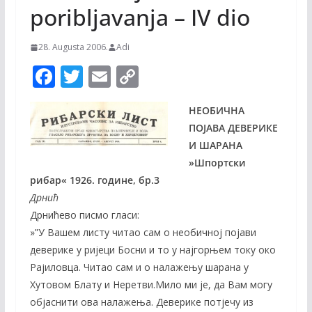
poribljavanja – IV dio
28. Augusta 2006.
Adi
F
T
E
C
ac
w
m
o
НЕОБИЧНА
e
itt
ai
p
ПОЈАВА ДЕВЕРИКЕ
b
er
l
y
И ШАРАНА
o
Li
»Шпортски
o
n
рибар« 1926. године, бр.3
Дрнић
k
k
Дрнићево писмо гласи:
»”У Вашем листу читао сам o необичној појави
деверике у ријеци Босни и то y најгорњем току око
Рајиловца. Читао сам и o налажењу шарана у
Хутовом Блату и Неретви.Мило ми је, да Вам могу
објаснити ова налажења. Деверике потјечу из