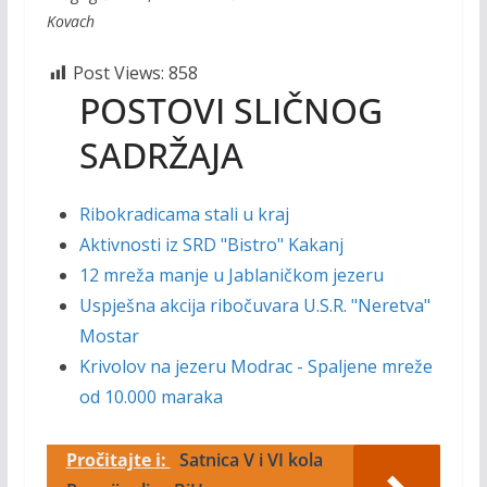
Kovach
Post Views:
858
POSTOVI SLIČNOG
SADRŽAJA
Ribokradicama stali u kraj
Aktivnosti iz SRD "Bistro" Kakanj
12 mreža manje u Jablaničkom jezeru
Uspješna akcija ribočuvara U.S.R. "Neretva"
Mostar
Krivolov na jezeru Modrac - Spaljene mreže
od 10.000 maraka
Pročitajte i:
Satnica V i VI kola