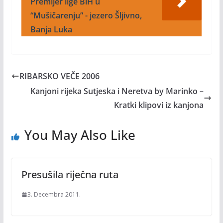
Premijer lige BiH u
“Mušičarenju” - jezero Šljivno,
Banja Luka
RIBARSKO VEČE 2006
Kanjoni rijeka Sutjeska i Neretva by Marinko –
Kratki klipovi iz kanjona
You May Also Like
Presušila riječna ruta
3. Decembra 2011.