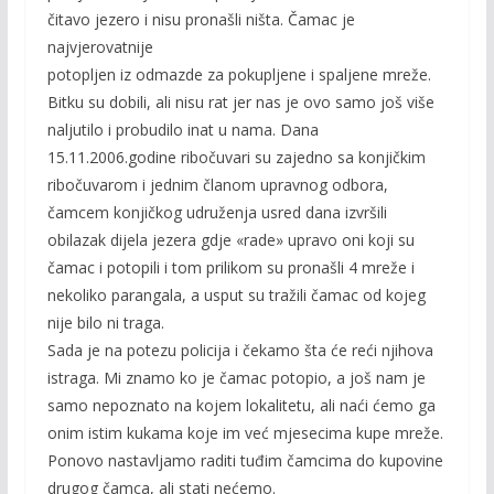
čitavo jezero i nisu pronašli ništa. Čamac je
najvjerovatnije
potopljen iz odmazde za pokupljene i spaljene mreže.
Bitku su dobili, ali nisu rat jer nas je ovo samo još više
naljutilo i probudilo inat u nama. Dana
15.11.2006.godine ribočuvari su zajedno sa konjičkim
ribočuvarom i jednim članom upravnog odbora,
čamcem konjičkog udruženja usred dana izvršili
obilazak dijela jezera gdje «rade» upravo oni koji su
čamac i potopili i tom prilikom su pronašli 4 mreže i
nekoliko parangala, a usput su tražili čamac od kojeg
nije bilo ni traga.
Sada je na potezu policija i čekamo šta će reći njihova
istraga. Mi znamo ko je čamac potopio, a još nam je
samo nepoznato na kojem lokalitetu, ali naći ćemo ga
onim istim kukama koje im već mjesecima kupe mreže.
Ponovo nastavljamo raditi tuđim čamcima do kupovine
drugog čamca, ali stati nećemo.