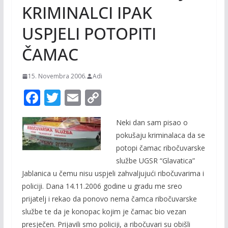
KRIMINALCI IPAK
USPJELI POTOPITI
ČAMAC
15. Novembra 2006.
Adi
F
T
E
C
ac
w
m
o
Neki dan sam pisao o
e
itt
ai
p
pokušaju kriminalaca da se
b
er
l
y
potopi čamac ribočuvarske
o
Li
službe UGSR “Glavatica”
o
n
Jablanica u čemu nisu uspjeli zahvaljujući ribočuvarima i
policiji. Dana 14.11.2006 godine u gradu me sreo
k
k
prijatelj i rekao da ponovo nema čamca ribočuvarske
službe te da je konopac kojim je čamac bio vezan
presječen. Prijavili smo policiji, a ribočuvari su obišli