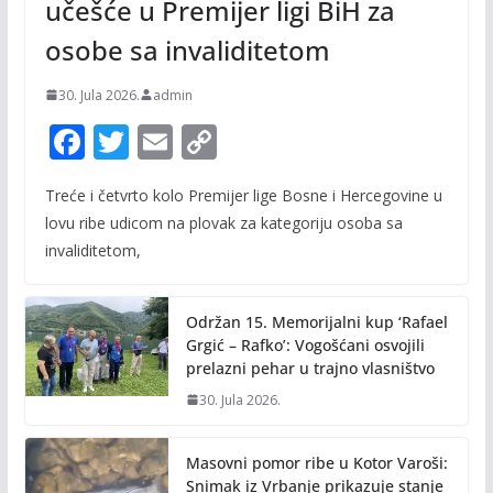
učešće u Premijer ligi BiH za
osobe sa invaliditetom
30. Jula 2026.
admin
F
T
E
C
ac
w
m
o
Treće i četvrto kolo Premijer lige Bosne i Hercegovine u
e
itt
ai
p
lovu ribe udicom na plovak za kategoriju osoba sa
b
er
l
y
invaliditetom,
o
Li
o
n
Održan 15. Memorijalni kup ‘Rafael
k
k
Grgić – Rafko’: Vogošćani osvojili
prelazni pehar u trajno vlasništvo
30. Jula 2026.
Masovni pomor ribe u Kotor Varoši:
Snimak iz Vrbanje prikazuje stanje