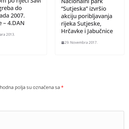
 po rijeci Savi
Nacionalni park
greba do
“Sutjeska” izvršio
ada 2007.
akciju poribljavanja
e – 4.DAN
rijeka Sutjeske,
Hrčavke i Jabučnice
uara 2013.
29. Novembra 2017.
odna polja su označena sa
*