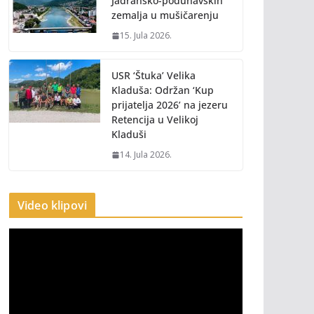
Jadransko-podunavskih
zemalja u mušičarenju
15. Jula 2026.
USR ‘Štuka’ Velika
Kladuša: Održan ‘Kup
prijatelja 2026’ na jezeru
Retencija u Velikoj
Kladuši
14. Jula 2026.
Video klipovi