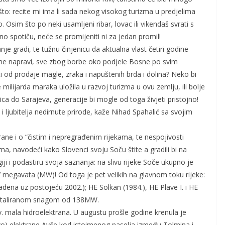
 nešto: recite mi ima li sada nekog visokog turizma u predjelima
Osim što po neki usamljeni ribar, lovac ili vikendaš svrati s
lno spotiču, neće se promijeniti ni za jedan promil!
je gradi, te tužnu činjenicu da aktualna vlast četiri godine
a ne napravi, sve zbog borbe oko podjele Bosne po svim
ti od prodaje magle, zraka i napuštenih brda i dolina? Neko bi
ilijarda maraka uložila u razvoj turizma u ovu zemlju, ili bolje
njica do Sarajeva, generacije bi mogle od toga živjeti pristojno!
i ljubitelja nedirnute prirode, kaže Nihad Spahalić sa svojim
trane i o “čistim i nepregrađenim rijekama, te nespojivosti
ma, navodeći kako Slovenci svoju Soču štite a gradili bi na
giji i podastiru svoja saznanja: na slivu rijeke Soče ukupno je
7 megavata (MW)! Od toga je pet velikih na glavnom toku rijeke:
radena uz postojeću 2002.); HE Solkan (1984.), HE Plave I. i HE
 instaliranom snagom od 138MW.
. mala hidroelektrana. U augustu prošle godine krenula je
čevo) elektrane Avče kod istoimenog naselja između Tolmina i