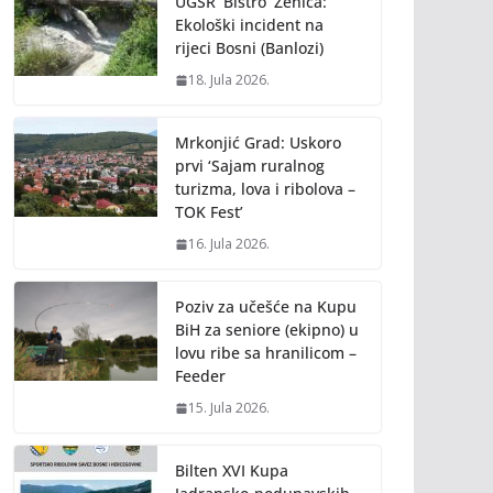
UGSR ‘Bistro’ Zenica:
Ekološki incident na
rijeci Bosni (Banlozi)
18. Jula 2026.
Mrkonjić Grad: Uskoro
prvi ‘Sajam ruralnog
turizma, lova i ribolova –
TOK Fest’
16. Jula 2026.
Poziv za učešće na Kupu
BiH za seniore (ekipno) u
lovu ribe sa hranilicom –
Feeder
15. Jula 2026.
Bilten XVI Kupa