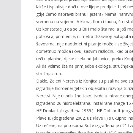
lakše i isplativije doći u ove lijepe predjele. I još
gdje ćemo napraviti branu i jezera? Nema, naravno. 
vremena na vrijeme. A klima, flora i fauna, što sta
Uz konstataciju da se u BiH malo šta radi a još man
potroši a, primjerice, ni metra državnog autoput
šavovima, nije naodmet ni pitanje može li se živje
dometnuo možda i ovu, sasvim razložnu: kad bi se m
reći u planine, rijeke i sela od Jablanice, preko Ko
Ali da vidimo šta na primjedbe ekologa, stručnjaka 
stručnjacima.
Dakle, Zeleni Neretva iz Konjica su pisali na sve s
izgradnje hidroenergetskih objekata i razvoja turiz
Neretvi. Nije ni približno tako, tvrde u Intrade ener
izgrađeno 26 hidroelektrana, instalirane snage 15
HE Doblar I. (izgrađena 1939.) i HE Doblar II. (dog
Plave II. (dogradena 2002. uz Plave I.) s ukupno
Uz rečene, na pritokama Soče izgrađena je i 21 tzv
izgradnja reverzibilne (kao što će biti HE Glavati