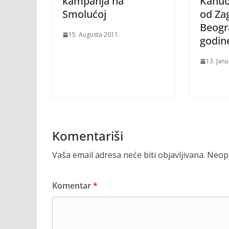
kampanja na
Kanuom
Smolućoj
od Za
Beogr
15. Augusta 2011.
godin
13. Jan
Komentariši
Vaša email adresa neće biti objavljivana.
Neoph
Komentar
*