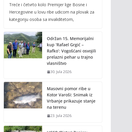
Treće i četvrto kolo Premijer lige Bosne i
e
itt
ai
p
Hercegovine u lovu ribe udicom na plovak za
b
er
l
y
kategoriju osoba sa invaliditetom,
o
Li
o
n
Održan 15. Memorijalni
k
k
kup ‘Rafael Grgić –
Rafko’: Vogošćani osvojili
prelazni pehar u trajno
vlasništvo
30. Jula 2026.
Masovni pomor ribe u
Kotor Varoši: Snimak iz
Vrbanje prikazuje stanje
na terenu
23. Jula 2026.