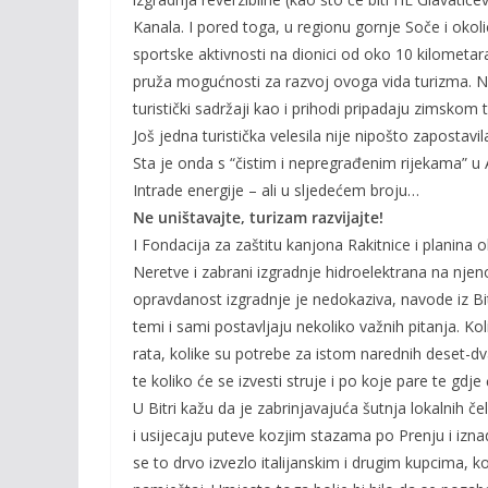
Kanala. I pored toga, u regionu gornje Soče i okolici
sportske aktivnosti na dionici od oko 10 kilometar
pruža mogućnosti za razvoj ovoga vida turizma. Nar
turistički sadržaji kao i prihodi pripadaju zimskom tu
Još jedna turistička velesila nije nipošto zapostav
Sta je onda s “čistim i nepregrađenim rijekama” u Au
Intrade energije – ali u sljedećem broju…
Ne uništavajte, turizam razvijajte!
I Fondacija za zaštitu kanjona Rakitnice i planina o
Neretve i zabrani izgradnje hidroelektrana na nje
opravdanost izgradnje je nedokaziva, navode iz Bi
temi i sami postavljaju nekoliko važnih pitanja. Koli
rata, kolike su potrebe za istom narednih deset-dv
te koliko će se izvesti struje i po koje pare te gdje
U Bitri kažu da je zabrinjavajuća šutnja lokalnih če
i usijecaju puteve kozjim stazama po Prenju i izna
se to drvo izvezlo italijanskim i drugim kupcima, k