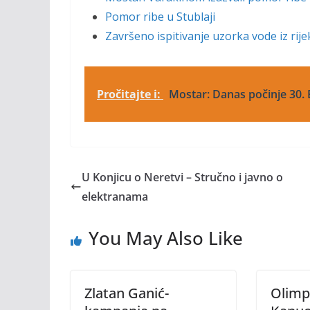
Pomor ribe u Stublaji
Završeno ispitivanje uzorka vode iz rije
Pročitajte i:
Mostar: Danas počinje 30.
U Konjicu o Neretvi – Stručno i javno o
elektranama
You May Also Like
Zlatan Ganić-
Olimp