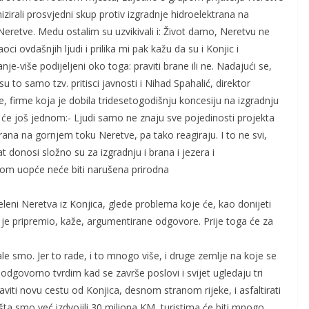
nizirali prosvjedni skup protiv izgradnje hidroelektrana na
eretve. Medu ostalim su uzvikivali i: Život damo, Neretvu ne
i ovdašnjih ljudi i prilika mi pak kažu da su i Konjic i
je-više podijeljeni oko toga: praviti brane ili ne. Nadajući se,
 su to samo tzv. pritisci javnosti i Nihad Spahalić, direktor
e, firme koja je dobila tridesetogodišnju koncesiju na izgradnju
 će još jednom:- Ljudi samo ne znaju sve pojedinosti projekta
rana na gornjem toku Neretve, pa tako reagiraju. I to ne svi,
at donosi složno su za izgradnju i brana i jezera i
lom uopće neće biti narušena prirodna
Zeleni Neretva iz Konjica, glede problema koje će, kao donijeti
je pripremio, kaže, argumentirane odgovore. Prije toga će za
e smo. Jer to rade, i to mnogo više, i druge zemlje na koje se
dgovorno tvrdim kad se završe poslovi i svijet ugledaju tri
viti novu cestu od Konjica, desnom stranom rijeke, i asfaltirati
ta smo već izdvojili 30 miliona KM, turistima će biti mnogo