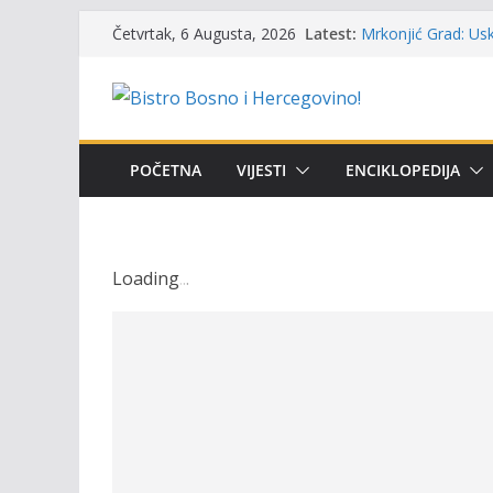
Skip
Latest:
Mrkonjić Grad: Usk
Četvrtak, 6 Augusta, 2026
to
ribolova – TOK Fes
Obavještenje takmi
content
osobe sa invalidi
Održan 15. Memorij
osvojili prelazni p
Masovni pomor rib
POČETNA
VIJESTI
ENCIKLOPEDIJA
prikazuje stanje n
UGSR ‘Bistro’ Zenic
(Banlozi)
Loading
.
.
.