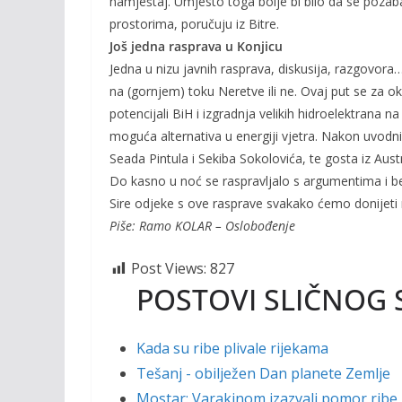
namještaj. Umjesto toga bolje bi bilo da se poza
prostorima, poručuju iz Bitre.
Još jedna rasprava u Konjicu
Jedna u nizu javnih rasprava, diskusija, razgovora
na (gornjem) toku Neretve ili ne. Ovaj put se za o
potencijali BiH i izgradnja velikih hidroelektrana n
moguća alternativa u energiji vjetra. Nakon uvodnič
Seada Pintula i Sekiba Sokolovića, te gosta iz Austr
Do kasno u noć se raspravljalo s argumentima i bez 
Sire odjeke s ove rasprave svakako ćemo donijeti
Piše: Ramo KOLAR – Oslobođenje
Post Views:
827
POSTOVI SLIČNOG 
Kada su ribe plivale rijekama
Tešanj - obilježen Dan planete Zemlje
Mostar: Varakinom izazvali pomor ribe 