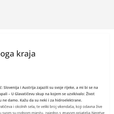
noga kraja
 Slovenija i Austrija zajazili su svoje rijeke, a mi bi se na
pali – U Glavatičevu skup na kojem se uzvikivalo: Život
 ne damo. Kažu da su neki i za hidroelektrane.
atičeva i okolnih sela, te veliki broj vikendaša, koji odavna žive
u svom su rodnom mjestu, zajedno s grupom prijatelja Neretve