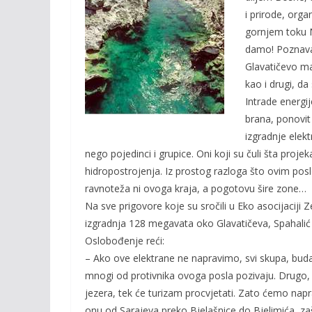
o
n
i prirode, orga
k
k
gornjem toku N
damo! Poznavaoc
Glavatičevo man
kao i drugi, da
Intrade energij
brana, ponovit
izgradnje elekt
nego pojedinci i grupice. Oni koji su čuli šta projek
hidropostrojenja. Iz prostog razloga što ovim pos
ravnoteža ni ovoga kraja, a pogotovu šire zone…
Na sve prigovore koje su sročili u Eko asocijaciji 
izgradnja 128 megavata oko Glavatičeva, Spahalić 
Oslobođenje reći:
– Ako ove elektrane ne napravimo, svi skupa, budal
mnogi od protivnika ovoga posla pozivaju. Drugo, o
jezera, tek će turizam procvjetati. Zato ćemo napra
onu od Sarajeva preko Bjelašnice do Bjelimića, zaš