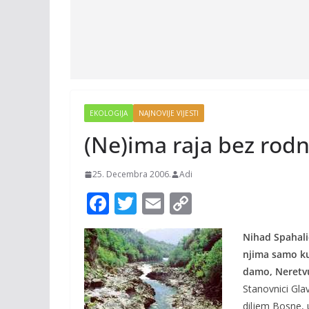
EKOLOGIJA
NAJNOVIJE VIJESTI
(Ne)ima raja bez rod
25. Decembra 2006.
Adi
F
T
E
C
ac
w
m
o
Nihad Spahalić:
e
itt
ai
p
njima samo ku
b
er
l
y
damo, Neretvu
o
Li
Stanovnici Glav
diljem Bosne, 