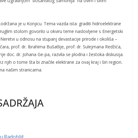
bave izgradnjom “bosanskog Samonija” na ovim i širim
…održana je u Konjicu. Tema vazda ista: graditi hidroelektrane
kruglim stolom govorilo u okviru teme naslovljene s Energetski
a Neretvi u odnosu na stupanj devastacije prirode i okoliša –
ara, prof. dr. Ibrahima Bušatlije, prof. dr. Sulejmana Redžića,
ije doc. dr. Johana Ge-pa, razvila se plodna i žestoka diskusija.
njih o tome šta bi značile elektrane za ovaj kraj i širi region.
 na našim stranicama.
SADRŽAJA
u Radoblji!