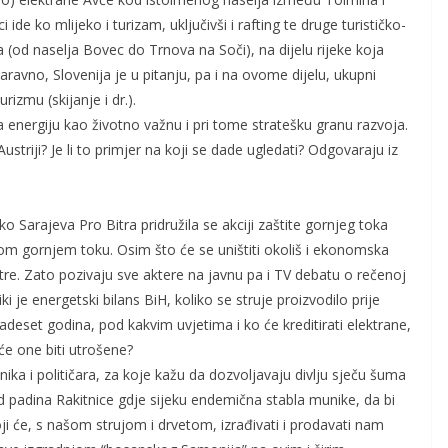
 ide ko mlijeko i turizam, uključivši i rafting te druge turističko-
a (od naselja Bovec do Trnova na Soči), na dijelu rijeke koja
avno, Slovenija je u pitanju, pa i na ovome dijelu, ukupni
rizmu (skijanje i dr.).
ila energiju kao životno važnu i pri tome stratešku granu razvoja.
striji? Je li to primjer na koji se dade ugledati? Odgovaraju iz
ko Sarajeva Pro Bitra pridružila se akciji zaštite gornjeg toka
nom gornjem toku. Osim što će se uništiti okoliš i ekonomska
tre. Zato pozivaju sve aktere na javnu pa i TV debatu o rečenoj
ki je energetski bilans BiH, koliko se struje proizvodilo prije
adeset godina, pod kakvim uvjetima i ko će kreditirati elektrane,
 će one biti utrošene?
lnika i političara, za koje kažu da dozvoljavaju divlju sječu šuma
d padina Rakitnice gdje sijeku endemična stabla munike, da bi
oji će, s našom strujom i drvetom, izrađivati i prodavati nam