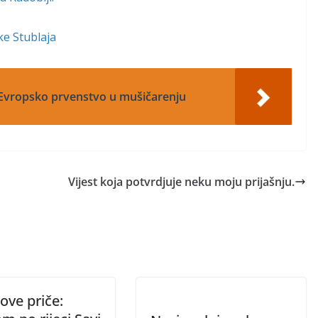
ke Stublaja
 Evropsko prvenstvo u mušičarenju
Vijest koja potvrdjuje neku moju prijašnju.
ove priče: