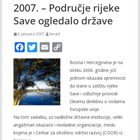
2007. – Područje rijeke
Save ogledalo države
4. Januara 2007.
Senad
F
T
E
C
ac
w
m
o
Bosna i Hercegovina je na
e
itt
ai
p
isteku 2006. godine još
b
er
l
y
jednom iskazala spremnost
o
Li
da stane u zaštitu rijeke
o
n
Save i odlučnije provodi
Okvirnu direktivu o vodama
k
k
Evropske unije.
Na tom zadatku, uz nadležne državne institucije, veliki
angažman iskazaće i nevladine organizacije, medu
kojima je i Centar za okolišno održivi razvoj (COOR) iz