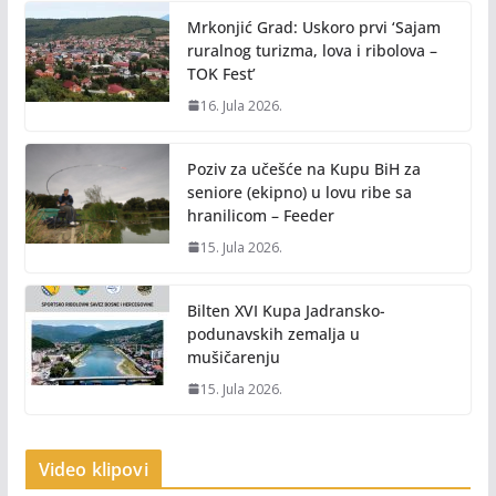
Mrkonjić Grad: Uskoro prvi ‘Sajam
ruralnog turizma, lova i ribolova –
TOK Fest’
16. Jula 2026.
Poziv za učešće na Kupu BiH za
seniore (ekipno) u lovu ribe sa
hranilicom – Feeder
15. Jula 2026.
Bilten XVI Kupa Jadransko-
podunavskih zemalja u
mušičarenju
15. Jula 2026.
Video klipovi