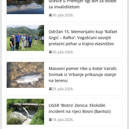
k
k
učešće u Premijer ligi BiH za osobe
sa invaliditetom
30. Jula 2026.
Održan 15. Memorijalni kup ‘Rafael
Grgić – Rafko’: Vogošćani osvojili
prelazni pehar u trajno vlasništvo
30. Jula 2026.
Masovni pomor ribe u Kotor Varoši:
Snimak iz Vrbanje prikazuje stanje
na terenu
23. Jula 2026.
UGSR ‘Bistro’ Zenica: Ekološki
incident na rijeci Bosni (Banlozi)
18. Jula 2026.