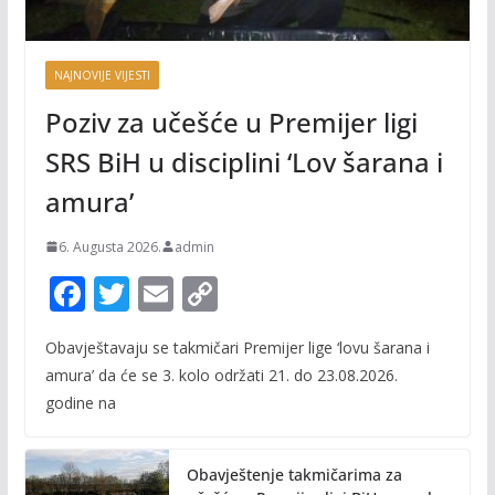
NAJNOVIJE VIJESTI
Poziv za učešće u Premijer ligi
SRS BiH u disciplini ‘Lov šarana i
amura’
6. Augusta 2026.
admin
F
T
E
C
ac
w
m
o
Obavještavaju se takmičari Premijer lige ‘lovu šarana i
e
itt
ai
p
amura’ da će se 3. kolo održati 21. do 23.08.2026.
b
er
l
y
godine na
o
Li
o
n
Obavještenje takmičarima za