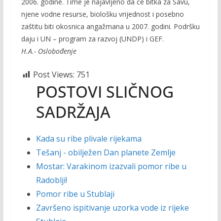
2006. godine. Time je najavljeno da će bitka za Savu,
njene vodne resurse, biološku vrijednost i posebno
zaštitu biti okosnica angažmana u 2007. godini. Podršku
daju i UN – program za razvoj (UNDP) i GEF.
H.A.- Oslobođenje
Post Views:
751
POSTOVI SLIČNOG
SADRŽAJA
Kada su ribe plivale rijekama
Tešanj - obilježen Dan planete Zemlje
Mostar: Varakinom izazvali pomor ribe u
Radoblji!
Pomor ribe u Stublaji
Završeno ispitivanje uzorka vode iz rijeke