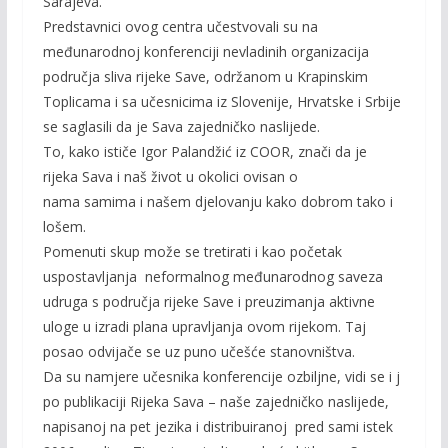
Sarajeva.
Predstavnici ovog centra učestvovali su na
međunarodnoj konferenciji nevladinih organizacija
područja sliva rijeke Save, održanom u Krapinskim
Toplicama i sa učesnicima iz Slovenije, Hrvatske i Srbije
se saglasili da je Sava zajedničko naslijede.
To, kako ističe Igor Palandžić iz COOR, znači da je
rijeka Sava i naš život u okolici ovisan o
nama samima i našem djelovanju kako dobrom tako i
lošem.
Pomenuti skup može se tretirati i kao početak
uspostavljanja neformalnog međunarodnog saveza
udruga s područja rijeke Save i preuzimanja aktivne
uloge u izradi plana upravljanja ovom rijekom. Taj
posao odvijače se uz puno učešće stanovništva.
Da su namjere učesnika konferencije ozbiljne, vidi se i j
po publikaciji Rijeka Sava – naše zajedničko naslijede,
napisanoj na pet jezika i distribuiranoj pred sami istek