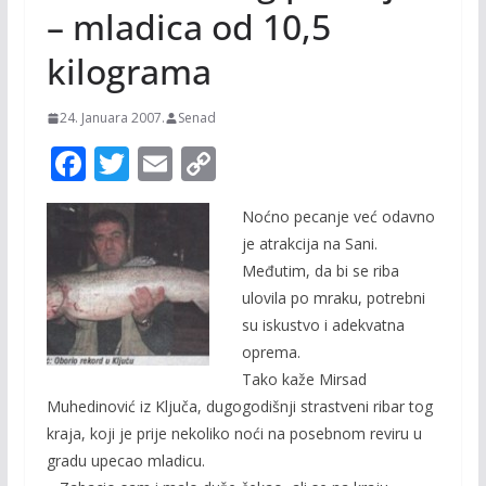
– mladica od 10,5
kilograma
24. Januara 2007.
Senad
F
T
E
C
ac
w
m
o
Noćno pecanje već odavno
e
itt
ai
p
je atrakcija na Sani.
b
er
l
y
Međutim, da bi se riba
o
Li
ulovila po mraku, potrebni
o
n
su iskustvo i adekvatna
oprema.
k
k
Tako kaže Mirsad
Muhedinović iz Ključa, dugogodišnji strastveni ribar tog
kraja, koji je prije nekoliko noći na posebnom reviru u
gradu upecao mladicu.