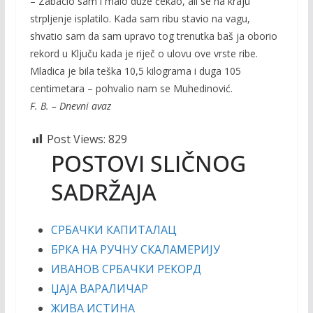
– Zabacio sam i malo duže čekao, ali se na kraju
strpljenje isplatilo. Kada sam ribu stavio na vagu,
shvatio sam da sam upravo tog trenutka baš ja oborio
rekord u Ključu kada je riječ o ulovu ove vrste ribe.
Mladica je bila teška 10,5 kilograma i duga 105
centimetara – pohvalio nam se Muhedinović.
F. B. – Dnevni avaz
Post Views:
829
POSTOVI SLIČNOG
SADRŽAJA
СРБАЧКИ КАПИТАЛАЦ
БРКА НА РУЧНУ СКАЛАМЕРИЈУ
ИВАНОВ СРБАЧКИ РЕКОРД
ЏАЈА ВАРАЛИЧАР
ЖИВА ИСТИНА