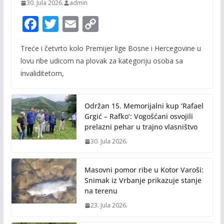
30. Jula 2026.
admin
F
T
E
C
ac
w
m
o
Treće i četvrto kolo Premijer lige Bosne i Hercegovine u
e
itt
ai
p
lovu ribe udicom na plovak za kategoriju osoba sa
b
er
l
y
invaliditetom,
o
Li
o
n
Održan 15. Memorijalni kup ‘Rafael
k
k
Grgić – Rafko’: Vogošćani osvojili
prelazni pehar u trajno vlasništvo
30. Jula 2026.
Masovni pomor ribe u Kotor Varoši:
Snimak iz Vrbanje prikazuje stanje
na terenu
23. Jula 2026.