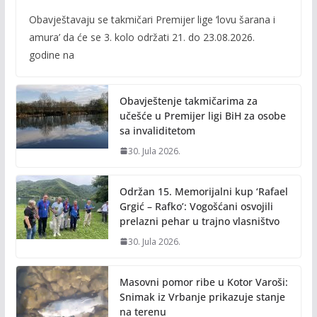
ac
w
m
o
Obavještavaju se takmičari Premijer lige ‘lovu šarana i
e
itt
ai
p
amura’ da će se 3. kolo održati 21. do 23.08.2026.
b
er
l
y
godine na
o
Li
o
n
Obavještenje takmičarima za
k
k
učešće u Premijer ligi BiH za osobe
sa invaliditetom
30. Jula 2026.
Održan 15. Memorijalni kup ‘Rafael
Grgić – Rafko’: Vogošćani osvojili
prelazni pehar u trajno vlasništvo
30. Jula 2026.
Masovni pomor ribe u Kotor Varoši:
Snimak iz Vrbanje prikazuje stanje
na terenu