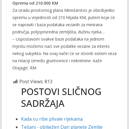
Oprema od 210.000 KM
Za izradu prostornog plana Ministarstvo je obezbjediio
opremu u vrijednosti od 210 hiljada KM, putem koje će
se napraviti i baza podataka vezanih za minirana
područja, poljoprivredna zemljišta, dužinu rijeka…
– Uspostavom ovakve baze podataka na jednom
mjestu možemo naći sve podatke vezane za interes
nekog subjekta. Na ovaj način će se stvoriti sistem veza
na relaciji između gruntovnice i nekretnine -kaže
Otajagić. RM
Post Views:
813
POSTOVI SLIČNOG
SADRŽAJA
Kada su ribe plivale rijekama
Tešanj - obilježen Dan planete Zemlje