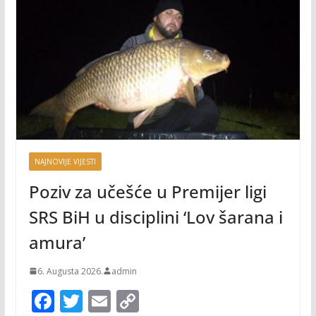
NAJNOVIJE VIJESTI
Poziv za učešće u Premijer ligi
SRS BiH u disciplini ‘Lov šarana i
amura’
6. Augusta 2026.
admin
F
T
E
C