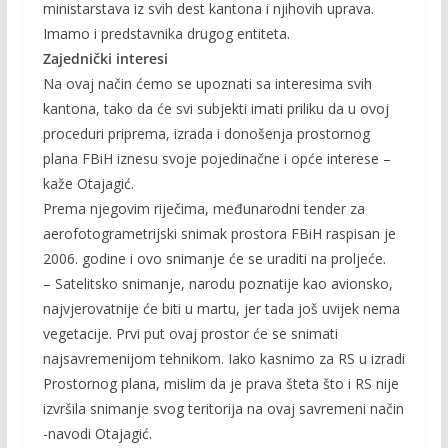
ministarstava iz svih dest kantona i njihovih uprava.
Imamo i predstavnika drugog entiteta.
Zajednički interesi
Na ovaj način ćemo se upoznati sa interesima svih
kantona, tako da će svi subjekti imati priliku da u ovoj
proceduri priprema, izrada i donošenja prostornog
plana FBiH iznesu svoje pojedinačne i opće interese –
kaže Otajagić.
Prema njegovim riječima, međunarodni tender za
aerofotogrametrijski snimak prostora FBiH raspisan je
2006. godine i ovo snimanje će se uraditi na proljeće.
– Satelitsko snimanje, narodu poznatije kao avionsko,
najvjerovatnije će biti u martu, jer tada još uvijek nema
vegetacije. Prvi put ovaj prostor će se snimati
najsavremenijom tehnikom. Iako kasnimo za RS u izradi
Prostornog plana, mislim da je prava šteta što i RS nije
izvršila snimanje svog teritorija na ovaj savremeni način
-navodi Otajagić.