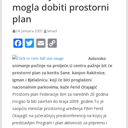
mogla dobiti prostorni
plan
24. Januara 2007.
Senad
F
T
E
C
ac
w
m
o
e
itt
ai
p
Avionsko
snimanje počinje na proljeće.U centru pažnje bit će
b
er
l
y
prostorni plan za korito Sane, kanjon Rakitnice,
o
Li
Igman i Bjelašnicu, koji će biti proglašeni
o
n
nacionalnim parkovima, kaže Ferid Otajagić
Prostorni plan Federacije BiH za narednih 20 godina
k
k
mogao bi biti završen do kraja 2009. godine.To je
saopćio ministar prostornog uređenja FBiH Ferid
Otajagić na jučerašnjoj preskonferenciji na kojoj je
predstavljen Program i plan aktivnosti za pripremu i