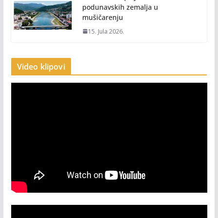
podunavskih zemalja u
mušičarenju
15. Jula 2026.
Video klipovi