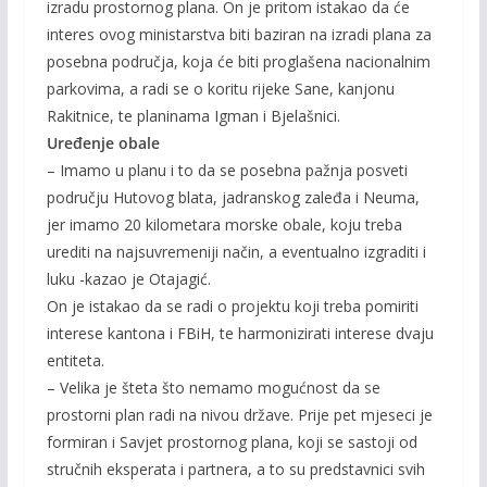
izradu prostornog plana. On je pritom istakao da će
interes ovog ministarstva biti baziran na izradi plana za
posebna područja, koja će biti proglašena nacionalnim
parkovima, a radi se o koritu rijeke Sane, kanjonu
Rakitnice, te planinama Igman i Bjelašnici.
Uređenje obale
– Imamo u planu i to da se posebna pažnja posveti
području Hutovog blata, jadranskog zaleđa i Neuma,
jer imamo 20 kilometara morske obale, koju treba
urediti na najsuvremeniji način, a eventualno izgraditi i
luku -kazao je Otajagić.
On je istakao da se radi o projektu koji treba pomiriti
interese kantona i FBiH, te harmonizirati interese dvaju
entiteta.
– Velika je šteta što nemamo mogućnost da se
prostorni plan radi na nivou države. Prije pet mjeseci je
formiran i Savjet prostornog plana, koji se sastoji od
stručnih eksperata i partnera, a to su predstavnici svih