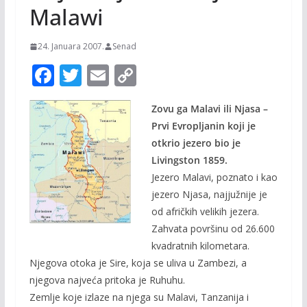
Malawi
24. Januara 2007.
Senad
F
T
E
C
ac
w
m
o
Zovu ga Malavi ili Njasa –
e
itt
ai
p
Prvi Evropljanin koji je
b
er
l
y
otkrio jezero bio je
o
Li
Livingston 1859.
o
n
Jezero Malavi, poznato i kao
jezero Njasa, najjužnije je
k
k
od afričkih velikih jezera.
Zahvata površinu od 26.600
kvadratnih kilometara.
Njegova otoka je Sire, koja se uliva u Zambezi, a
njegova najveća pritoka je Ruhuhu.
Zemlje koje izlaze na njega su Malavi, Tanzanija i