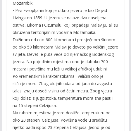
Mozambik.
• Prvi Evropljanin koji je otkrio jezero je bio Dejvid
Livingston 1859. U jezeru se nalaze dva naseljena
ostrva, Likoma i Cizumulu, koji pripadaju Malaviju, ali su
okružena teritorijalnim vodama Mozambika.
Dužinom od oko 600 kilometara i prosječnom širinom
od oko 50 kilometara Malavi je deveto po veličini jezero
svijeta. Devet je puta veće od njemačkog Bodenskog
jezera. Na pojedinim mjestima ono je duboko 700
metara i površina mu leži u velikoj afričkoj udubini.
Po vremenskim karakteristikama i veličini ono je
sličnije moru. Zbog olujnih udara od juna do avgusta
talasi znaju doseći visinu od četiri metra. Zbog vjetra
koji dolazi s jugoistoka, temperatura mora zna pasti i
na 15 stepeni Celzijusa.
Na rubnim mjestima jezero dostiže temperaturu od
oko 20 stepeni Celzijusa. Površina vode u središtu
rijetko pada ispod 23 stepena Celzijusa. Jedno je od