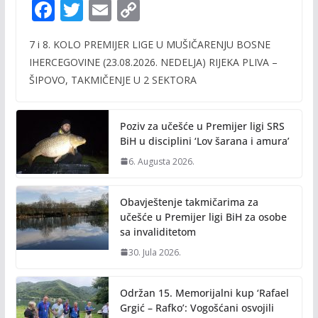
F
T
E
C
ac
w
m
o
7 i 8. KOLO PREMIJER LIGE U MUŠIČARENJU BOSNE
e
itt
ai
p
IHERCEGOVINE (23.08.2026. NEDELJA) RIJEKA PLIVA –
b
er
l
y
ŠIPOVO, TAKMIČENJE U 2 SEKTORA
o
Li
o
n
Poziv za učešće u Premijer ligi SRS
k
k
BiH u disciplini ‘Lov šarana i amura’
6. Augusta 2026.
Obavještenje takmičarima za
učešće u Premijer ligi BiH za osobe
sa invaliditetom
30. Jula 2026.
Održan 15. Memorijalni kup ‘Rafael
Grgić – Rafko’: Vogošćani osvojili