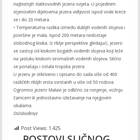
najbistrijih slatkovodnih jezera svijeta. U pojedinim
stjenovitim dijelovima jezera vidljivost ispod vode kreće
se i do 20 metara.
• Temperaturna razlika između dubljih vodenih slojeva i
površine je mala. Ispod 200 metara nedostaje
slobodnog kisika. Iz riblje perspektive gledajući, jezero
se sastoji od kisikom bogatih vodenih slojeva koji leže
na jastuku kisikom siromašnih vodenih slojeva. Slično
se ponašaju i ostala tropska jezera.
U jezeru je otkriveno i opisano do sada više od 400
različitih ribljih vrsta svrstanih u više od 50 rodova.
Ogromno jezero Malavi je odlično za ronjenje, vožnju
čamcem ili jednostavno izležavanje na njegovim
obalama.
Oslobođenje
Post Views:
1.425
POSTOVI SLIČNOG