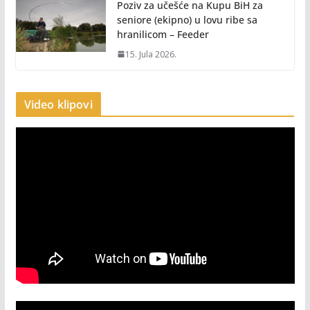
Poziv za učešće na Kupu BiH za
seniore (ekipno) u lovu ribe sa
hranilicom – Feeder
15. Jula 2026.
Video klipovi