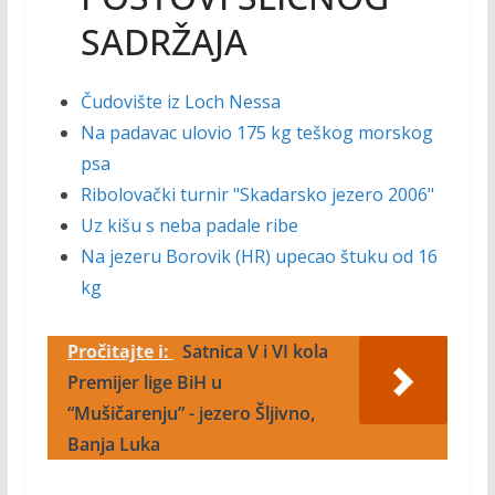
SADRŽAJA
Čudovište iz Loch Nessa
Na padavac ulovio 175 kg teškog morskog
psa
Ribolovački turnir "Skadarsko jezero 2006"
Uz kišu s neba padale ribe
Na jezeru Borovik (HR) upecao štuku od 16
kg
Pročitajte i:
Satnica V i VI kola
Premijer lige BiH u
“Mušičarenju” - jezero Šljivno,
Banja Luka