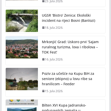
23. Jula 2026.
UGSR ‘Bistro’ Zenica: Ekološki
incident na rijeci Bosni (Banlozi)
18. Jula 2026.
Mrkonjić Grad: Uskoro prvi ‘Sajam
ruralnog turizma, lova i ribolova –
TOK Fest’
16. Jula 2026.
Poziv za učešće na Kupu BiH za
seniore (ekipno) u lovu ribe sa
hranilicom – Feeder
15. Jula 2026.
Bilten XVI Kupa Jadransko-
podunavskih zemalja u