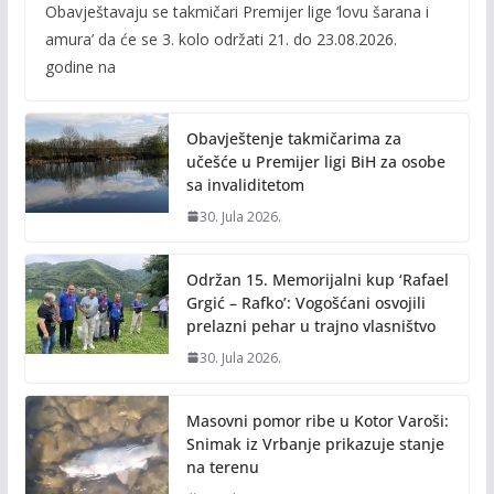
Obavještavaju se takmičari Premijer lige ‘lovu šarana i
e
itt
ai
p
amura’ da će se 3. kolo održati 21. do 23.08.2026.
b
er
l
y
godine na
o
Li
o
n
Obavještenje takmičarima za
k
k
učešće u Premijer ligi BiH za osobe
sa invaliditetom
30. Jula 2026.
Održan 15. Memorijalni kup ‘Rafael
Grgić – Rafko’: Vogošćani osvojili
prelazni pehar u trajno vlasništvo
30. Jula 2026.
Masovni pomor ribe u Kotor Varoši:
Snimak iz Vrbanje prikazuje stanje
na terenu