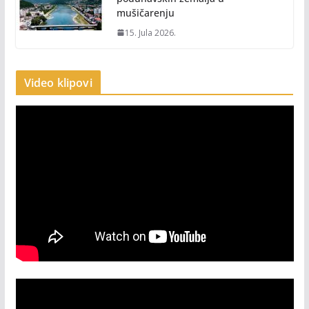
mušičarenju
15. Jula 2026.
Video klipovi