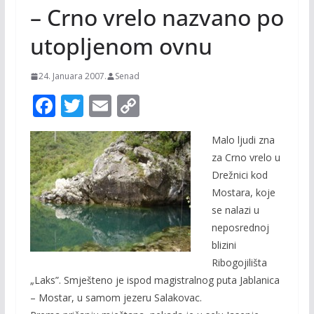
– Crno vrelo nazvano po
utopljenom ovnu
24. Januara 2007.
Senad
F
T
E
C
ac
w
m
o
Malo ljudi zna
e
itt
ai
p
za Crno vrelo u
b
er
l
y
Drežnici kod
o
Li
Mostara, koje
o
n
se nalazi u
neposrednoj
k
k
blizini
Ribogojilišta
„Laks”. Smješteno je ispod magistralnog puta Jablanica
– Mostar, u samom jezeru Salakovac.