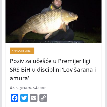
NAJNOVIJE VIJESTI
Poziv za učešće u Premijer ligi
SRS BiH u disciplini ‘Lov šarana i
amura’
6. Augusta 2026.
admin
F
T
E
C
ac
w
m
o