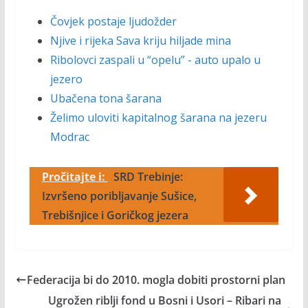
Čovjek postaje ljudožder
Njive i rijeka Sava kriju hiljade mina
Ribolovci zaspali u “opelu” - auto upalo u
jezero
Ubačena tona šarana
Želimo uloviti kapitalnog šarana na jezeru
Modrac
Pročitajte i:
SRD Trebinje:
Izvršeno poribljavanje Sušice,
Trebišnjice i Goričkog jezera
Federacija bi do 2010. mogla dobiti prostorni plan
Ugrožen riblji fond u Bosni i Usori – Ribari na