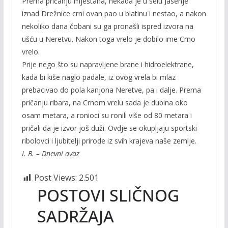
Prema pričanju mještana, nekada je u selu Jasenje
iznad Drežnice crni ovan pao u blatinu i nestao, a nakon
nekoliko dana čobani su ga pronašli ispred izvora na
ušću u Neretvu. Nakon toga vrelo je dobilo ime Crno
vrelo.
Prije nego što su napravljene brane i hidroelektrane,
kada bi kiše naglo padale, iz ovog vrela bi mlaz
prebacivao do pola kanjona Neretve, pa i dalje. Prema
pričanju ribara, na Crnom vrelu sada je dubina oko
osam metara, a ronioci su ronili više od 80 metara i
pričali da je izvor još duži. Ovdje se okupljaju sportski
ribolovci i ljubitelji prirode iz svih krajeva naše zemlje.
I. B. – Dnevni avaz
Post Views:
2.501
POSTOVI SLIČNOG
SADRŽAJA