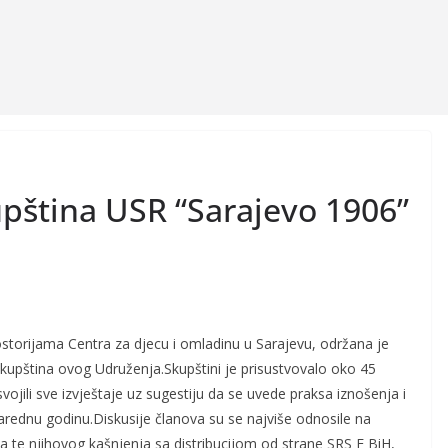
pština USR “Sarajevo 1906”
storijama Centra za djecu i omladinu u Sarajevu, održana je
skupština ovog Udruženja.Skupštini je prisustvovalo oko 45
vojili sve izvještaje uz sugestiju da se uvede praksa iznošenja i
narednu godinu.Diskusije članova su se najviše odnosile na
te njihovog kašnjenja sa distribucijom od strane SRS F BiH,