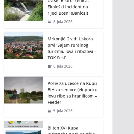
UGSR ‘Bistro’ Zenica:
Ekološki incident na
rijeci Bosni (Banlozi)
18. Jula 2026.
Mrkonjić Grad: Uskoro
prvi ‘Sajam ruralnog
turizma, lova i ribolova –
TOK Fest’
16. Jula 2026.
Poziv za učešće na Kupu
BiH za seniore (ekipno) u
lovu ribe sa hranilicom –
Feeder
15. Jula 2026.
Bilten XVI Kupa