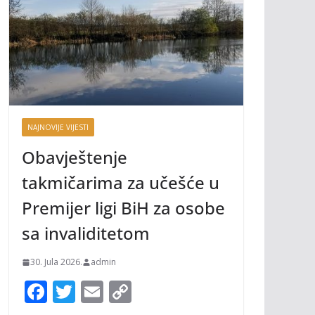
NAJNOVIJE VIJESTI
Obavještenje
takmičarima za učešće u
Premijer ligi BiH za osobe
sa invaliditetom
30. Jula 2026.
admin
F
T
E
C
ac
w
m
o