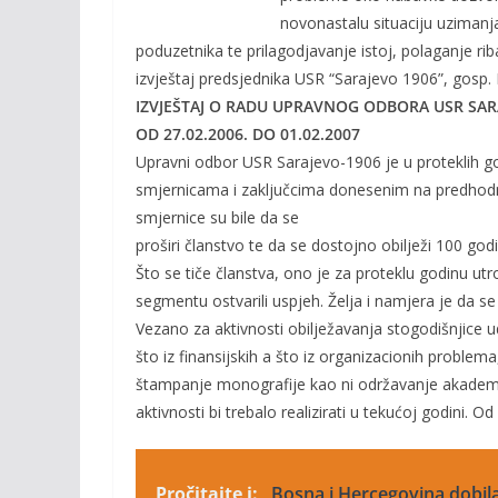
o
n
novonastalu situaciju uzimanj
k
k
poduzetnika te prilagodjavanje istoj, polaganje rib
izvještaj predsjednika USR “Sarajevo 1906”, gosp.
IZVJEŠTAJ O RADU UPRAVNOG ODBORA USR SAR
OD 27.02.2006. DO 01.02.2007
Upravni odbor USR Sarajevo-1906 je u proteklih go
smjernicama i zaključcima donesenim na predhodno
smjernice su bile da se
proširi članstvo te da se dostojno obilježi 100 go
Što se tiče članstva, ono je za proteklu godinu u
segmentu ostvarili uspjeh. Želja i namjera je da se
Vezano za aktivnosti obilježavanja stogodišnjice u
što iz finansijskih a što iz organizacionih problem
štampanje monografije kao ni održavanje akademije
aktivnosti bi trebalo realizirati u tekućoj godini. O
Pročitajte i:
Bosna i Hercegovina dobil