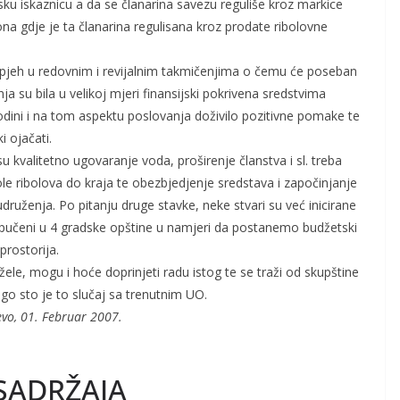
ku iskaznicu a da se članarina savezu reguliše kroz markice
na gdje je ta članarina regulisana kroz prodate ribolovne
uspjeh u redovnim i revijalnim takmičenjima o čemu će poseban
nja su bila u velikoj mjeri finansijski pokrivena sredstvima
odini i na tom aspektu poslovanja doživilo pozitivne pomake te
i ojačati.
u kvalitetno ugovaranje voda, proširenje članstva i sl. treba
kole ribolova do kraja te obezbjedjenje sredstava i započinjanje
ruženja. Po pitanju druge stavke, neke stvari su već inicirane
 upučeni u 4 gradske opštine u namjeri da postanemo budžetski
prostorija.
ele, mogu i hoće doprinjeti radu istog te se traži od skupštine
go sto je to slučaj sa trenutnim UO.
evo, 01. Februar 2007.
SADRŽAJA