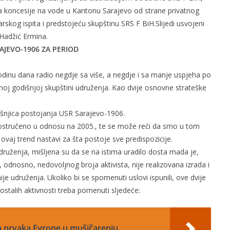
a koncesije na vode u Kantonu Sarajevo od strane privatnog
arskog ispita i predstojeću skupštinu SRS F BiH.Slijedi usvojeni
 Hadžić Ermina.
AJEVO-1906 ZA PERIOD
dinu dana radio negdje sa više, a negdje i sa manje uspjeha po
j godišnjoj skupštini udruženja. Kao dvije osnovne strateške
dišnjica postojanja USR Sarajevo-1906.
trostručeno u odnosu na 2005., te se može reći da smo u tom
 ovaj trend nastavi za šta postoje sve predispozicije.
druženja, mišljena su da se na istima uradilo dosta mada je,
a, odnosno, nedovoljnog broja aktivista, nije realizovana izrada i
 udruženja. Ukoliko bi se spomenuti uslovi ispunili, ove dvije
d ostalih aktivnosti treba pomenuti sljedeće:
a prvaka Evrope u mušičarenju