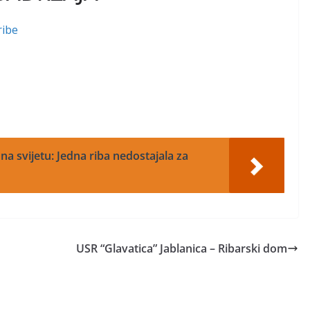
ribe
na svijetu: Jedna riba nedostajala za
USR “Glavatica” Jablanica – Ribarski dom