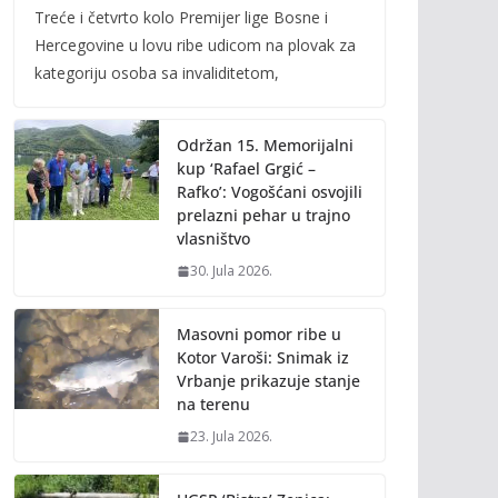
Treće i četvrto kolo Premijer lige Bosne i
e
itt
ai
p
Hercegovine u lovu ribe udicom na plovak za
b
er
l
y
kategoriju osoba sa invaliditetom,
o
Li
o
n
Održan 15. Memorijalni
k
k
kup ‘Rafael Grgić –
Rafko’: Vogošćani osvojili
prelazni pehar u trajno
vlasništvo
30. Jula 2026.
Masovni pomor ribe u
Kotor Varoši: Snimak iz
Vrbanje prikazuje stanje
na terenu
23. Jula 2026.