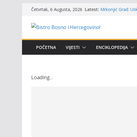
Skip
Latest:
Mrkonjić Grad: Usk
Četvrtak, 6 Augusta, 2026
to
ribolova – TOK Fes
Obavještenje takmi
content
osobe sa invalidi
Održan 15. Memorij
osvojili prelazni p
Masovni pomor rib
POČETNA
VIJESTI
ENCIKLOPEDIJA
prikazuje stanje n
UGSR ‘Bistro’ Zenic
(Banlozi)
Loading
.
.
.