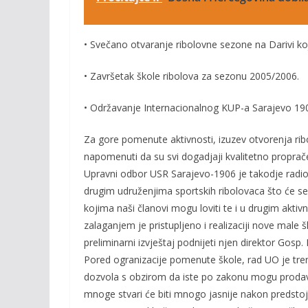
• Svečano otvaranje ribolovne sezone na Darivi koj
• Završetak škole ribolova za sezonu 2005/2006.
• Održavanje Internacionalnog KUP-a Sarajevo 19
Za gore pomenute aktivnosti, izuzev otvorenja ribo
napomenuti da su svi dogadjaji kvalitetno proprač
Upravni odbor USR Sarajevo-1906 je takodje radio 
drugim udruženjima sportskih ribolovaca što će se
kojima naši članovi mogu loviti te i u drugim akti
zalaganjem je pristupljeno i realizaciji nove mal
preliminarni izvještaj podnijeti njen direktor Gosp.
Pored ogranizacije pomenute škole, rad UO je tre
dozvola s obzirom da iste po zakonu mogu prodava
mnoge stvari će biti mnogo jasnije nakon predsto