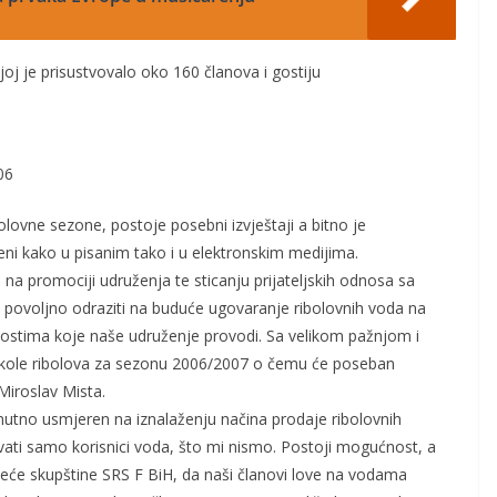
oj je prisustvovalo oko 160 članova i gostiju
06
lovne sezone, postoje posebni izvještaji a bitno je
eni kako u pisanim tako i u elektronskim medijima.
na promociji udruženja te sticanju prijateljskih odnosa sa
 povoljno odraziti na buduće ugovaranje ribolovnih voda na
vnostima koje naše udruženje provodi. Sa velikom pažnjom i
e škole ribolova za sezonu 2006/2007 o čemu će poseban
 Miroslav Mista.
nutno usmjeren na iznalaženju načina prodaje ribolovnih
ti samo korisnici voda, što mi nismo. Postoji mogućnost, a
jeće skupštine SRS F BiH, da naši članovi love na vodama