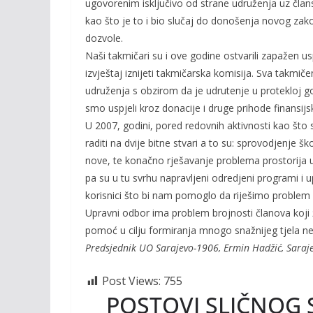
ugovorenim isključivo od strane udruženja uz člans
kao što je to i bio slučaj do donošenja novog zako
dozvole.
Naši takmičari su i ove godine ostvarili zapažen 
izvještaj iznijeti takmičarska komisija. Sva takmiče
udruženja s obzirom da je udrutenje u protekloj g
smo uspjeli kroz donacije i druge prihode finansijsk
U 2007, godini, pored redovnih aktivnosti kao što s
raditi na dvije bitne stvari a to su: sprovodjenje š
nove, te konačno rješavanje problema prostorija ud
pa su u tu svrhu napravljeni odredjeni programi i
korisnici što bi nam pomoglo da riješimo problem 
Upravni odbor ima problem brojnosti članova koji ž
pomoć u cilju formiranja mnogo snažnijeg tjela ne
Predsjednik UO Sarajevo-1906, Ermin Hadžić, Saraj
Post Views:
755
POSTOVI SLIČNOG 