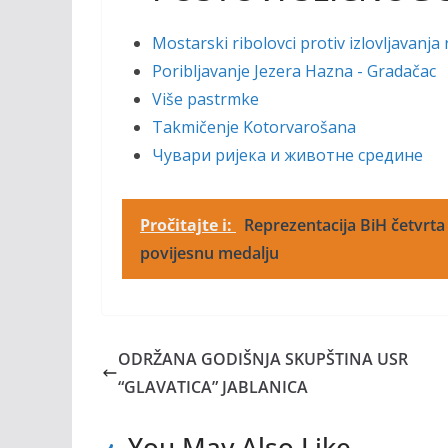
Mostarski ribolovci protiv izlovljavanja 
Poribljavanje Jezera Hazna - Gradačac
Više pastrmke
Takmičenje Kotorvarošana
Чувари ријека и животне средине
Pročitajte i:
Reprezentacija BiH četvrta 
povijesnu medalju
ODRŽANA GODIŠNJA SKUPŠTINA USR
“GLAVATICA” JABLANICA
You May Also Like