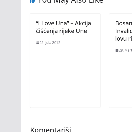
“I Love Una” – Akcija
Bosan
čišćenja rijeke Une
Invali
lovu r
25. Jula 2012.
29. Mar
Komentariši