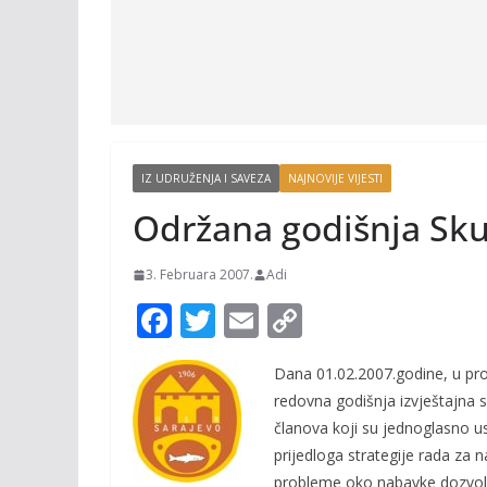
IZ UDRUŽENJA I SAVEZA
NAJNOVIJE VIJESTI
Održana godišnja Sku
3. Februara 2007.
Adi
F
T
E
C
ac
w
m
o
Dana 01.02.2007.godine, u pro
e
itt
ai
p
redovna godišnja izvještajna 
b
er
l
y
članova koji su jednoglasno us
o
Li
prijedloga strategije rada za 
probleme oko nabavke dozvola 