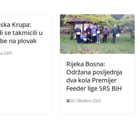
ska Krupa:
di se takmicili u
ibe na plovak
ta 2007.
Rijeka Bosna:
Održana posljednja
dva kola Premijer
Feeder lige SRS BiH
20. Oktobra 2023.