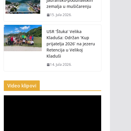
Jadransko-podunavskih
zemalja u mušičarenju
15. Jula 2026.
USR ‘Štuka’ Velika
Kladuša: Održan ‘Kup
prijatelja 2026’ na jezeru
Retencija u Velikoj
Kladuši
14. Jula 2026.
Video klipovi