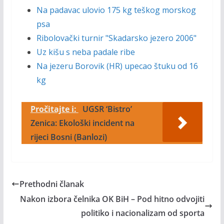
Na padavac ulovio 175 kg teškog morskog
psa
Ribolovački turnir "Skadarsko jezero 2006"
Uz kišu s neba padale ribe
Na jezeru Borovik (HR) upecao štuku od 16
kg
Pročitajte i:
UGSR ‘Bistro’
Zenica: Ekološki incident na
rijeci Bosni (Banlozi)
Prethodni članak
Nakon izbora čelnika OK BiH – Pod hitno odvojiti
politiko i nacionalizam od sporta