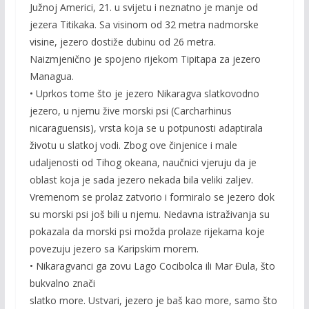
Južnoj Americi, 21. u svijetu i neznatno je manje od
jezera Titikaka. Sa visinom od 32 metra nadmorske
visine, jezero dostiže dubinu od 26 metra.
Naizmjenično je spojeno rijekom Tipitapa za jezero
Managua.
• Uprkos tome što je jezero Nikaragva slatkovodno
jezero, u njemu žive morski psi (Carcharhinus
nicaraguensis), vrsta koja se u potpunosti adaptirala
životu u slatkoj vodi. Zbog ove činjenice i male
udaljenosti od Tihog okeana, naučnici vjeruju da je
oblast koja je sada jezero nekada bila veliki zaljev.
Vremenom se prolaz zatvorio i formiralo se jezero dok
su morski psi još bili u njemu. Nedavna istraživanja su
pokazala da morski psi možda prolaze rijekama koje
povezuju jezero sa Karipskim morem.
• Nikaragvanci ga zovu Lago Cocibolca ili Mar Đula, što
bukvalno znači
slatko more. Ustvari, jezero je baš kao more, samo što