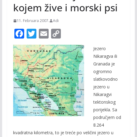
kojem žive i morski psi
11. Februara 2007.
Adi
F
T
E
C
ac
w
m
o
Jezero
e
itt
ai
p
Nikaragva ili
b
er
l
y
Granada je
o
Li
ogromno
o
n
slatkovodno
jezero u
k
k
Nikaragvi
tektonskog
porijekla. Sa
područjem od
8.264
kvadratna kilometra, to je treće po veličini jezero u