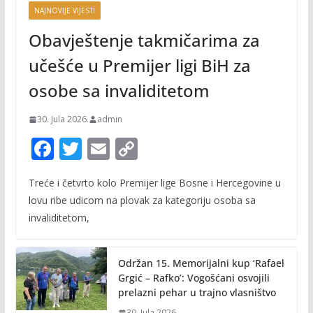
NAJNOVIJE VIJESTI
Obavještenje takmičarima za
učešće u Premijer ligi BiH za
osobe sa invaliditetom
30. Jula 2026.
admin
F
T
E
C
ac
w
m
o
Treće i četvrto kolo Premijer lige Bosne i Hercegovine u
e
itt
ai
p
lovu ribe udicom na plovak za kategoriju osoba sa
b
er
l
y
invaliditetom,
o
Li
o
n
Održan 15. Memorijalni kup ‘Rafael
k
k
Grgić – Rafko’: Vogošćani osvojili
prelazni pehar u trajno vlasništvo
30. Jula 2026.