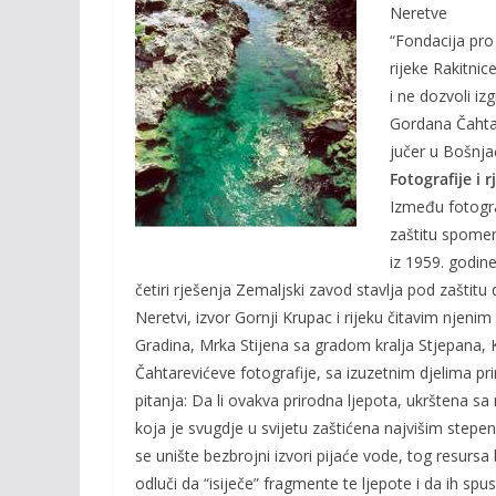
o
Li
Neretve
o
n
“Fondacija pro
rijeke Rakitnic
k
k
i ne dozvoli iz
Gordana Čahta
jučer u Bošnja
Fotografije i r
Između fotogra
zaštitu spomeni
iz 1959. godine
četiri rješenja Zemaljski zavod stavlja pod zaštitu
Neretvi, izvor Gornji Krupac i rijeku čitavim njenim
Gradina, Mrka Stijena sa gradom kralja Stjepana, Kr
Čahtarevićeve fotografije, sa izuzetnim djelima p
pitanja: Da li ovakva prirodna ljepota, ukrštena s
koja je svugdje u svijetu zaštićena najvišim stepeni
se unište bezbrojni izvori pijaće vode, tog resursa
odluči da “isiječe” fragmente te ljepote i da ih spu