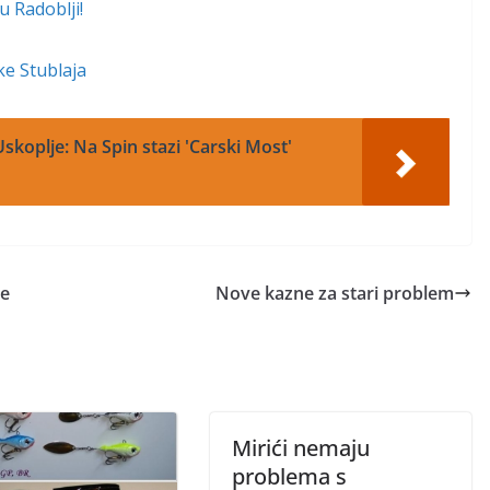
u Radoblji!
ke Stublaja
skoplje: Na Spin stazi 'Carski Most'
ke
Nove kazne za stari problem
Mirići nemaju
problema s