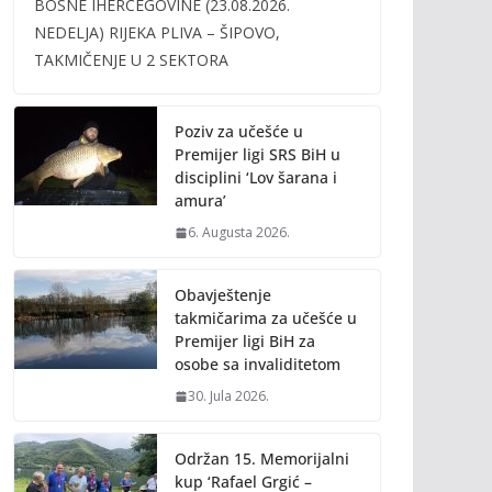
BOSNE IHERCEGOVINE (23.08.2026.
b
er
l
y
NEDELJA) RIJEKA PLIVA – ŠIPOVO,
o
Li
TAKMIČENJE U 2 SEKTORA
o
n
k
k
Poziv za učešće u
Premijer ligi SRS BiH u
disciplini ‘Lov šarana i
amura’
6. Augusta 2026.
Obavještenje
takmičarima za učešće u
Premijer ligi BiH za
osobe sa invaliditetom
30. Jula 2026.
Održan 15. Memorijalni
kup ‘Rafael Grgić –