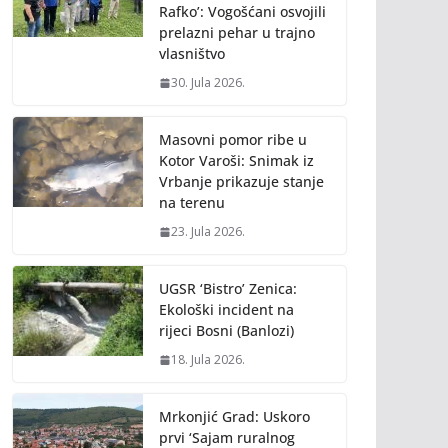
Rafko’: Vogošćani osvojili
prelazni pehar u trajno
vlasništvo
30. Jula 2026.
Masovni pomor ribe u
Kotor Varoši: Snimak iz
Vrbanje prikazuje stanje
na terenu
23. Jula 2026.
UGSR ‘Bistro’ Zenica:
Ekološki incident na
rijeci Bosni (Banlozi)
18. Jula 2026.
Mrkonjić Grad: Uskoro
prvi ‘Sajam ruralnog