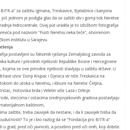
 BITR-a” za zaštitu Igmana, Treskavice, Bjelašnice i kanjona
e još jednom je podigla glas da se zaštiti sliv i gornji tok Neretve
gradnja hidrocentrale. Ovaj put uradila je to izložbom fotografija
revića pod nazivom “Pusti Neretvu neka teče”, otvorenom
čkom institutu u Sarajevu.
ješenja
fija postavljeni su faksimili rješenja Zemaljskog zavoda za
ka kulture i prirodnih rijetkosti Republike Bosne i Hercegovine
, kojima se ove prirodne rijetkosti stavljaju u zaštitu države. U
 države izvor Donji Krupac i Djevica vir niže Treskavca na
 tokom do utoka u Neretvu, i klisure na Neretvi: Čeljina,
stac, Hotovska brda i Veletin više Laza i Orlinje.
rirode, stećcima i ostacima srednjovjekovnih gradova postavljaju
a materijalnom baštinom,
ma zaštite, treba zauvijek da nestane, i da li zauvijek treba da
 budućnosti? To je i bio razlog da se “Fondacija pro BITR-a”
sti u grad, pred oči javnosti, a posebno pred oči onih, koji dobiše