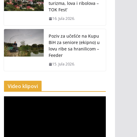
turizma, lova i ribolova –
TOK Fest’
16. Jula 2026.
Poziv za učešće na Kupu
BiH za seniore (ekipno) u
lovu ribe sa hranilicom –
Feeder
15. Jula 2026.
Video klipovi