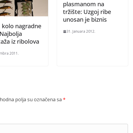
plasmanom na
tržište: Uzgoj ribe
unosan je biznis
 kolo nagradne
31. Januara 2012.
 Najbolja
aža iz ribolova
mbra 2011.
odna polja su označena sa
*