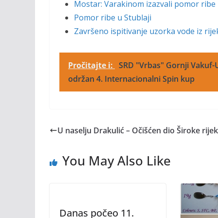
Mostar: Varakinom izazvali pomor ribe 
Pomor ribe u Stublaji
Završeno ispitivanje uzorka vode iz rije
Pročitajte i:
SRD "Vrbas" Gornji Vakuf-U
održan 4. Internacionalni Spin kup
U naselju Drakulić – Očišćen dio Široke rije
You May Also Like
Danas počeo 11.