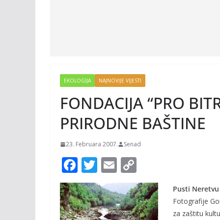
EKOLOGIJA
NAJNOVIJE VIJESTI
FONDACIJA “PRO BITR
PRIRODNE BAŠTINE
23. Februara 2007.
Senad
F
T
E
C
ac
w
m
o
Pusti Neretvu
e
itt
ai
p
Fotografije G
b
er
l
y
za zaštitu kultu