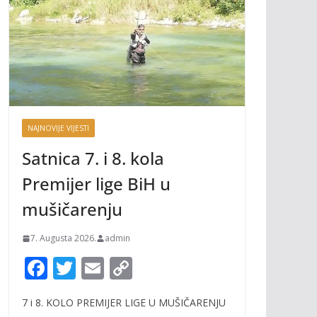
NAJNOVIJE VIJESTI
Satnica 7. i 8. kola
Premijer lige BiH u
mušičarenju
7. Augusta 2026.
admin
F
T
E
C
ac
w
m
o
7 i 8. KOLO PREMIJER LIGE U MUŠIČARENJU
e
itt
ai
p