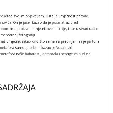
rošetao svojim objektivom, čista je umjetnost prirode.
Vujanovića. On je jučer kazao da je posmatrač pred
obom ima proizvod umjetnikove intuicije, ili se u stvari radi o
mentarnoj fotografiji.
naš umjetnik slikao ono što se nalazi pred njim, ali je pri tom
o metafora samoga sebe – kazao je Vujanović.
etafora naše bahatosti, nemorala i nebrige za buduća
SADRŽAJA