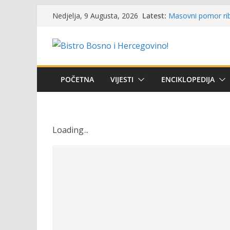
Skip
Latest:
Masovni pomor rib
Nedjelja, 9 Augusta, 2026
to
prikazuje stanje n
Satnica 7. i 8. kol
content
Poziv za učešće u P
i amura’
Obavještenje takmi
osobe sa invalidi
POČETNA
VIJESTI
ENCIKLOPEDIJA
Održan 15. Memorij
osvojili prelazni p
Loading
.
.
.