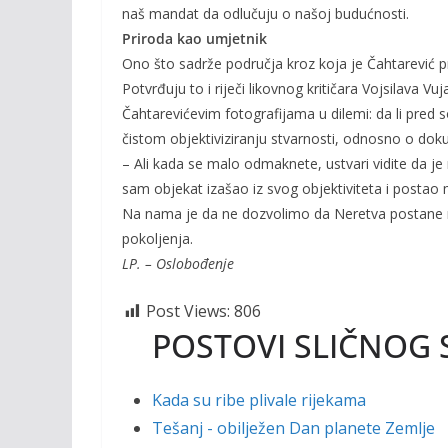
naš mandat da odlučuju o našoj budućnosti.
Priroda kao umjetnik
Ono što sadrže područja kroz koja je Čahtarević p
Potvrđuju to i riječi likovnog kritičara Vojsilava 
Čahtarevićevim fotografijama u dilemi: da li pred s
čistom objektiviziranju stvarnosti, odnosno o doku
– Ali kada se malo odmaknete, ustvari vidite da je 
sam objekat izašao iz svog objektiviteta i posta
Na nama je da ne dozvolimo da Neretva postane m
pokoljenja.
LP. – Oslobođenje
Post Views:
806
POSTOVI SLIČNOG 
Kada su ribe plivale rijekama
Tešanj - obilježen Dan planete Zemlje