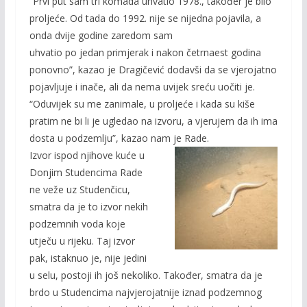
“Prvi put sam tri komada uhvatio 1978., također je bilo
proljeće. Od tada do 1992. nije se nijedna pojavila, a
onda dvije godine zaredom sam
uhvatio po jedan primjerak i nakon četrnaest godina
ponovno”, kazao je Dragičević dodavši da se vjerojatno
pojavljuje i inače, ali da nema uvijek sreću uočiti je.
“Oduvijek su me zanimale, u proljeće i kada su kiše
pratim ne bi li je ugledao na izvoru, a vjerujem da ih ima
dosta u podzemlju”, kazao nam je Rade.
Izvor ispod njihove kuće u
Donjim Studencima Rade
ne veže uz Studenčicu,
smatra da je to izvor nekih
podzemnih voda koje
utječu u rijeku. Taj izvor
pak, istaknuo je, nije jedini
u selu, postoji ih još nekoliko. Također, smatra da je
brdo u Studencima najvjerojatnije iznad podzemnog