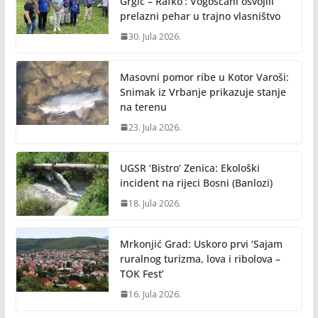
Grgić – Rafko’: Vogošćani osvojili
prelazni pehar u trajno vlasništvo
30. Jula 2026.
Masovni pomor ribe u Kotor Varoši:
Snimak iz Vrbanje prikazuje stanje
na terenu
23. Jula 2026.
UGSR ‘Bistro’ Zenica: Ekološki
incident na rijeci Bosni (Banlozi)
18. Jula 2026.
Mrkonjić Grad: Uskoro prvi ‘Sajam
ruralnog turizma, lova i ribolova –
TOK Fest’
16. Jula 2026.