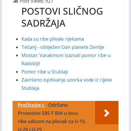
Post Views:
927
POSTOVI SLIČNOG
SADRŽAJA
Kada su ribe plivale rijekama
Tešanj - obilježen Dan planete Zemlje
Mostar: Varakinom izazvali pomor ribe u
Radoblji!
Pomor ribe u Stublaji
Završeno ispitivanje uzorka vode iz rijeke
Stublaja
Pročitajte i:
Održano
Prvenstvo SRS F BiH u lovu
ribe udicom na plovak za U-15,
U-20 i U-25