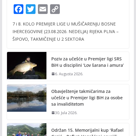
F
T
E
C
ac
w
m
o
7 i 8. KOLO PREMIJER LIGE U MUŠIČARENJU BOSNE
e
itt
ai
p
IHERCEGOVINE (23.08.2026. NEDELJA) RIJEKA PLIVA –
b
er
l
y
ŠIPOVO, TAKMIČENJE U 2 SEKTORA
o
Li
o
n
Poziv za učešće u Premijer ligi SRS
k
k
BiH u disciplini ‘Lov šarana i amura’
6. Augusta 2026.
Obavještenje takmičarima za
učešće u Premijer ligi BiH za osobe
sa invaliditetom
30. Jula 2026.
Održan 15. Memorijalni kup ‘Rafael