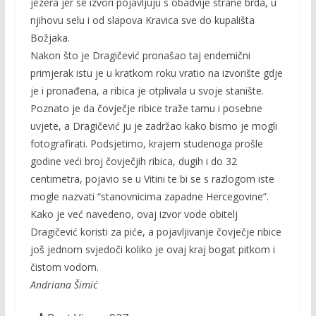
jezera jer se izvori pojavljuju s obadvije strane brda, u
njihovu selu i od slapova Kravica sve do kupališta
Božjaka.
Nakon što je Dragičević pronašao taj endemični
primjerak istu je u kratkom roku vratio na izvorište gdje
je i pronađena, a ribica je otplivala u svoje stanište.
Poznato je da čovječje ribice traže tamu i posebne
uvjete, a Dragičević ju je zadržao kako bismo je mogli
fotografirati. Podsjetimo, krajem studenoga prošle
godine veći broj čovječjih ribica, dugih i do 32
centimetra, pojavio se u Vitini te bi se s razlogom iste
mogle nazvati “stanovnicima zapadne Hercegovine”.
Kako je već navedeno, ovaj izvor vode obitelj
Dragičević koristi za piće, a pojavljivanje čovječje ribice
još jednom svjedoči koliko je ovaj kraj bogat pitkom i
čistom vodom.
Andriana Šimić