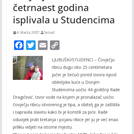
četrnaest godina
isplivala u Studencima
4. Marta 2007.
Senad
F
T
E
C
ac
w
m
o
LJUBUŠKI/STUDENCI – Čovječju
e
itt
ai
p
ribicu dugu oko 25 centimetara
b
er
l
y
jučer je šećući pored izvora ispod
o
Li
obiteljske kuće u Donjim
o
n
Studencima uočio 44-godišnji Rade
Dragičević. Izvor vode na kojem je pronalazač uočio
k
k
čovječju ribicu otvorenog je tipa, a obitelj ga je zaštitila
i napravila slavinu kako bi je koristili za piće. Rade
oduvijek prati kretanja i pojavu ribice jer ju je već imao
priliku vidjeti na istome mjestu.