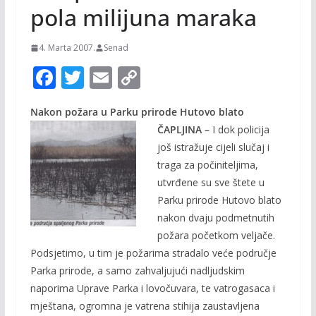
pola milijuna maraka
4. Marta 2007.
Senad
F
T
E
C
ac
w
m
o
Nakon požara u Parku prirode Hutovo blato
e
itt
ai
p
ČAPLJINA –
I dok policija
b
er
l
y
još istražuje cijeli slučaj i
o
Li
traga za počiniteljima,
o
n
utvrđene su sve štete u
Parku prirode Hutovo blato
k
k
nakon dvaju podmetnutih
požara početkom veljače.
Podsjetimo, u tim je požarima stradalo veće područje
Parka prirode, a samo zahvaljujući nadljudskim
naporima Uprave Parka i lovočuvara, te vatrogasaca i
mještana, ogromna je vatrena stihija zaustavljena