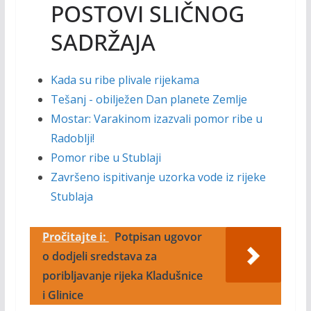
POSTOVI SLIČNOG
SADRŽAJA
Kada su ribe plivale rijekama
Tešanj - obilježen Dan planete Zemlje
Mostar: Varakinom izazvali pomor ribe u
Radoblji!
Pomor ribe u Stublaji
Završeno ispitivanje uzorka vode iz rijeke
Stublaja
Pročitajte i:
Potpisan ugovor
o dodjeli sredstava za
poribljavanje rijeka Kladušnice
i Glinice