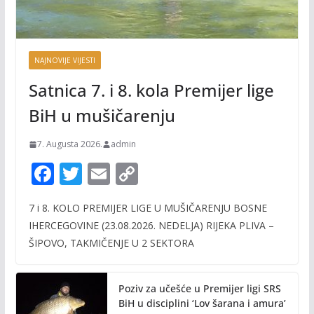
NAJNOVIJE VIJESTI
Satnica 7. i 8. kola Premijer lige
BiH u mušičarenju
7. Augusta 2026.
admin
F
T
E
C
ac
w
m
o
7 i 8. KOLO PREMIJER LIGE U MUŠIČARENJU BOSNE
e
itt
ai
p
IHERCEGOVINE (23.08.2026. NEDELJA) RIJEKA PLIVA –
b
er
l
y
ŠIPOVO, TAKMIČENJE U 2 SEKTORA
o
Li
o
n
Poziv za učešće u Premijer ligi SRS
k
k
BiH u disciplini ‘Lov šarana i amura’