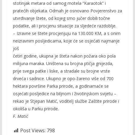
stotinjak metara od samog motela “Karaotok” i
pratećih objekata. Odmah je osnovano Povjerenstvo za
utvrđivanje štete, od kojeg smo jučer dobili točne
podatke, ali i procjenu situacije za sljedeće razdoblje.
– Izravne se štete procjenjuju na 130.000 KM, a s onim
neizravnim posljedicama, koje će se osjećati najmanje
još
četiri godine, ukupna je šteta nakon požara oko pola
milijuna maraka. Uništena su brojna ptičja gnijezda,
prije svega patke i liske, a stradale su brojne vrste
drveća i sadnice. Ukupno je opo-žareno više od 700
hektara površine Parka prirode, a godinamaće se
osjećati posljedice na biljnom i životinjskom svijetu –
rekao je Stjepan Matić, voditelj službe Zaštite prirode i
okoliša u Parku prirode.
F. Matić
Post Views:
798