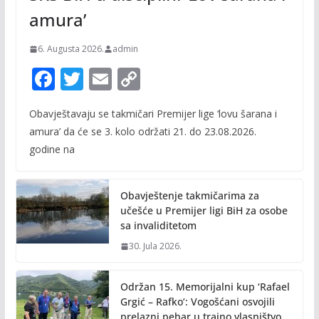
amura’
6. Augusta 2026.
admin
F
T
E
C
ac
w
m
o
Obavještavaju se takmičari Premijer lige ‘lovu šarana i
e
itt
ai
p
amura’ da će se 3. kolo održati 21. do 23.08.2026.
b
er
l
y
godine na
o
Li
o
n
Obavještenje takmičarima za
k
k
učešće u Premijer ligi BiH za osobe
sa invaliditetom
30. Jula 2026.
Održan 15. Memorijalni kup ‘Rafael
Grgić – Rafko’: Vogošćani osvojili
prelazni pehar u trajno vlasništvo