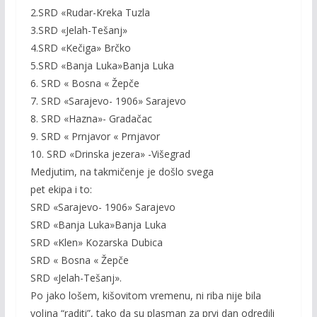
2.SRD «Rudar-Kreka Tuzla
3.SRD «Jelah-Tešanj»
4.SRD «Kečiga» Brčko
5.SRD «Banja Luka»Banja Luka
6. SRD « Bosna « Žepče
7. SRD «Sarajevo- 1906» Sarajevo
8. SRD «Hazna»- Gradačac
9. SRD « Prnjavor « Prnjavor
10. SRD «Drinska jezera» -Višegrad
Medjutim, na takmičenje je došlo svega
pet ekipa i to:
SRD «Sarajevo- 1906» Sarajevo
SRD «Banja Luka»Banja Luka
SRD «Klen» Kozarska Dubica
SRD « Bosna « Žepče
SRD «Jelah-Tešanj».
Po jako lošem, kišovitom vremenu, ni riba nije bila
voljna “raditi”, tako da su plasman za prvi dan odredili