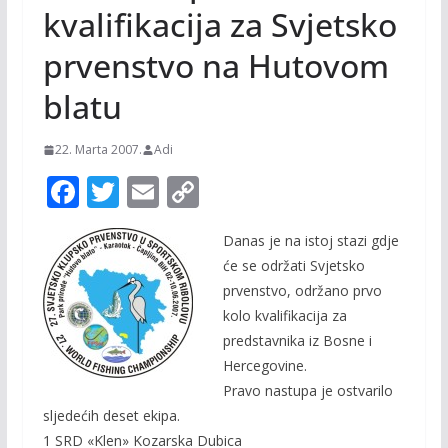
kvalifikacija za Svjetsko
prvenstvo na Hutovom
blatu
22. Marta 2007.
Adi
F
T
E
C
ac
w
m
o
Danas je na istoj stazi gdje
e
itt
ai
p
će se održati Svjetsko
b
er
l
y
prvenstvo, održano prvo
o
Li
kolo kvalifikacija za
o
n
predstavnika iz Bosne i
Hercegovine.
k
k
Pravo nastupa je ostvarilo
sljedećih deset ekipa.
1 SRD «Klen» Kozarska Dubica