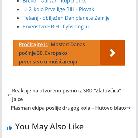
Brčko - Održan "Kup plotice"
1.i 2. kolo Prve lige BiH - Plovak
Tešanj - obilježen Dan planete Zemlje
Prvenstvo F BiH i flyfishing-u
Pročitajte i:
Mostar: Danas
počinje 30. Evropsko
prvenstvo u mušičarenju
Reakcije na otvoreno pismo iz SRD “Zlatovčica”
Jajce
Plasman ekipa poslije drugog kola – Hutovo blato
You May Also Like