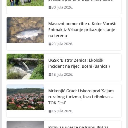
30. Jula 2026.
Masovni pomor ribe u Kotor Varoši:
Snimak iz Vrbanje prikazuje stanje
na terenu
23. Jula 2026.
UGSR ‘Bistro’ Zenica: Ekološki
incident na rijeci Bosni (Banlozi)
18. Jula 2026.
Mrkonjić Grad: Uskoro prvi ‘Sajam
ruralnog turizma, lova i ribolova –
TOK Fest’
16. Jula 2026.
Poziv za učešće na Kupu BiH za