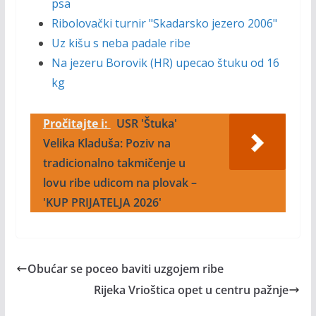
psa
Ribolovački turnir "Skadarsko jezero 2006"
Uz kišu s neba padale ribe
Na jezeru Borovik (HR) upecao štuku od 16
kg
Pročitajte i:
USR 'Štuka'
Velika Kladuša: Poziv na
tradicionalno takmičenje u
lovu ribe udicom na plovak –
'KUP PRIJATELJA 2026'
Obućar se poceo baviti uzgojem ribe
Rijeka Vrioštica opet u centru pažnje