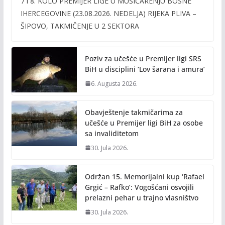
7 i 8. KOLO PREMIJER LIGE U MUŠIČARENJU BOSNE
e
itt
ai
p
IHERCEGOVINE (23.08.2026. NEDELJA) RIJEKA PLIVA –
b
er
l
y
ŠIPOVO, TAKMIČENJE U 2 SEKTORA
o
Li
o
n
Poziv za učešće u Premijer ligi SRS
k
k
BiH u disciplini ‘Lov šarana i amura’
6. Augusta 2026.
Obavještenje takmičarima za
učešće u Premijer ligi BiH za osobe
sa invaliditetom
30. Jula 2026.
Održan 15. Memorijalni kup ‘Rafael
Grgić – Rafko’: Vogošćani osvojili
prelazni pehar u trajno vlasništvo
30. Jula 2026.