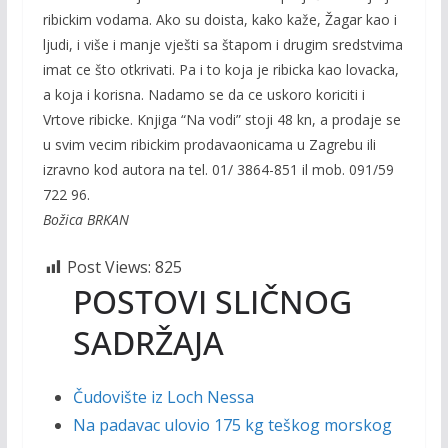
ribickim vodama. Ako su doista, kako kaže, Žagar kao i
ljudi, i više i manje vješti sa štapom i drugim sredstvima
imat ce što otkrivati. Pa i to koja je ribicka kao lovacka,
a koja i korisna. Nadamo se da ce uskoro koriciti i
Vrtove ribicke. Knjiga “Na vodi” stoji 48 kn, a prodaje se
u svim vecim ribickim prodavaonicama u Zagrebu ili
izravno kod autora na tel. 01/ 3864-851 il mob. 091/59
722 96.
Božica BRKAN
Post Views:
825
POSTOVI SLIČNOG
SADRŽAJA
Čudovište iz Loch Nessa
Na padavac ulovio 175 kg teškog morskog