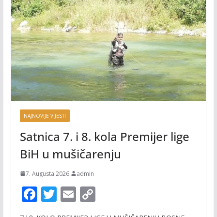
NAJNOVIJE VIJESTI
Satnica 7. i 8. kola Premijer lige
BiH u mušičarenju
7. Augusta 2026.
admin
F
T
E
C
ac
w
m
o