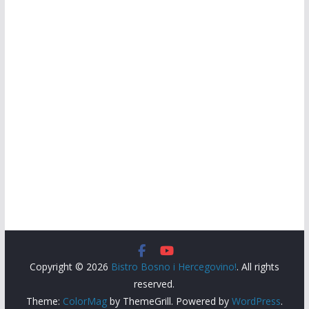
Copyright © 2026
Bistro Bosno i Hercegovino!
. All rights
reserved.
Theme:
ColorMag
by ThemeGrill. Powered by
WordPress
.