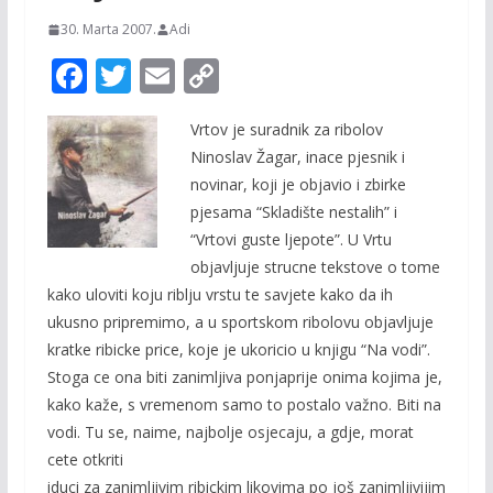
30. Marta 2007.
Adi
F
T
E
C
ac
w
m
o
Vrtov je suradnik za ribolov
e
itt
ai
p
Ninoslav Žagar, inace pjesnik i
b
er
l
y
novinar, koji je objavio i zbirke
o
Li
pjesama “Skladište nestalih” i
o
n
“Vrtovi guste ljepote”. U Vrtu
objavljuje strucne tekstove o tome
k
k
kako uloviti koju riblju vrstu te savjete kako da ih
ukusno pripremimo, a u sportskom ribolovu objavljuje
kratke ribicke price, koje je ukoricio u knjigu “Na vodi”.
Stoga ce ona biti zanimljiva ponjaprije onima kojima je,
kako kaže, s vremenom samo to postalo važno. Biti na
vodi. Tu se, naime, najbolje osjecaju, a gdje, morat
cete otkriti
iduci za zanimljivim ribickim likovima po još zanimljivijim