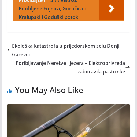
Pročitajte i:
SRK Visoko:
Poribljene Fojnica, Goručica i
Kralupski i Goduški potok
Ekološka katastrofa u prijedorskom selu Donji
Garevci
Poribljavanje Neretve i jezera – Elektroprivreda
zaboravila pastrmke
You May Also Like