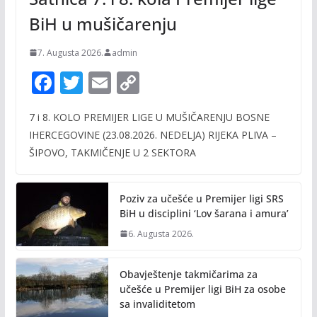
BiH u mušičarenju
7. Augusta 2026.
admin
F
T
E
C
ac
w
m
o
7 i 8. KOLO PREMIJER LIGE U MUŠIČARENJU BOSNE
e
itt
ai
p
IHERCEGOVINE (23.08.2026. NEDELJA) RIJEKA PLIVA –
b
er
l
y
ŠIPOVO, TAKMIČENJE U 2 SEKTORA
o
Li
o
n
Poziv za učešće u Premijer ligi SRS
k
k
BiH u disciplini ‘Lov šarana i amura’
6. Augusta 2026.
Obavještenje takmičarima za
učešće u Premijer ligi BiH za osobe
sa invaliditetom