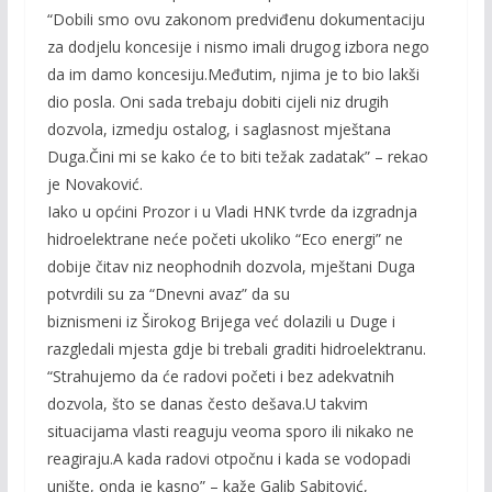
“Dobili smo ovu zakonom predviđenu dokumentaciju
za dodjelu koncesije i nismo imali drugog izbora nego
da im damo koncesiju.Međutim, njima je to bio lakši
dio posla. Oni sada trebaju dobiti cijeli niz drugih
dozvola, izmedju ostalog, i saglasnost mještana
Duga.Čini mi se kako će to biti težak zadatak” – rekao
je Novaković.
Iako u općini Prozor i u Vladi HNK tvrde da izgradnja
hidroelektrane neće početi ukoliko “Eco energi” ne
dobije čitav niz neophodnih dozvola, mještani Duga
potvrdili su za “Dnevni avaz” da su
biznismeni iz Širokog Brijega već dolazili u Duge i
razgledali mjesta gdje bi trebali graditi hidroelektranu.
“Strahujemo da će radovi početi i bez adekvatnih
dozvola, što se danas često dešava.U takvim
situacijama vlasti reaguju veoma sporo ili nikako ne
reagiraju.A kada radovi otpočnu i kada se vodopadi
unište, onda je kasno” – kaže Galib Sabitović,