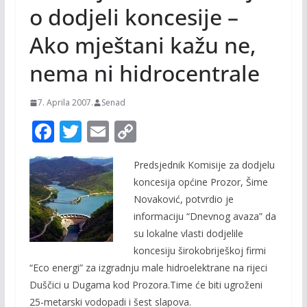
o dodjeli koncesije –
Ako mještani kažu ne,
nema ni hidrocentrale
7. Aprila 2007.
Senad
F
T
E
C
ac
w
m
o
Predsjednik Komisije za dodjelu
e
itt
ai
p
koncesija općine Prozor, Šime
b
er
l
y
Novaković, potvrdio je
o
Li
informaciju “Dnevnog avaza” da
o
n
su lokalne vlasti dodjelile
koncesiju širokobriješkoj firmi
k
k
“Eco energi” za izgradnju male hidroelektrane na rijeci
Duščici u Dugama kod Prozora.Time će biti ugroženi
25-metarski vodopadi i šest slapova.