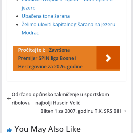
jezero
Ubačena tona šarana
Želimo uloviti kapitalnog šarana na jezeru
Modrac
Pročitajte i:
Završena
Premijer SPIN liga Bosne i
Hercegovine za 2026. godine
Održano općinsko takmičenje u sportskom
ribolovu – najbolji Husein Velić
Bilten 1 za 2007. godinu T.K. SRS BiH
You May Also Like