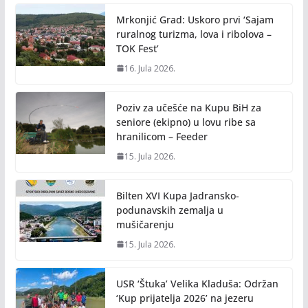
Mrkonjić Grad: Uskoro prvi ‘Sajam
ruralnog turizma, lova i ribolova –
TOK Fest’
16. Jula 2026.
Poziv za učešće na Kupu BiH za
seniore (ekipno) u lovu ribe sa
hranilicom – Feeder
15. Jula 2026.
Bilten XVI Kupa Jadransko-
podunavskih zemalja u
mušičarenju
15. Jula 2026.
USR ‘Štuka’ Velika Kladuša: Održan
‘Kup prijatelja 2026’ na jezeru