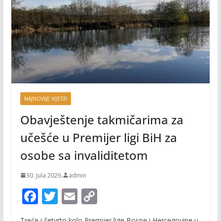
NAJNOVIJE VIJESTI
Obavještenje takmičarima za
učešće u Premijer ligi BiH za
osobe sa invaliditetom
30. Jula 2026.
admin
F
T
E
C
ac
w
m
o
Treće i četvrto kolo Premijer lige Bosne i Hercegovine u