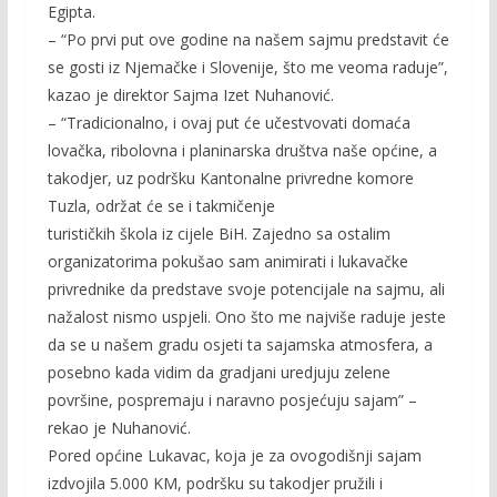
Egipta.
– “Po prvi put ove godine na našem sajmu predstavit će
se gosti iz Njemačke i Slovenije, što me veoma raduje”,
kazao je direktor Sajma Izet Nuhanović.
– “Tradicionalno, i ovaj put će učestvovati domaća
lovačka, ribolovna i planinarska društva naše općine, a
takodjer, uz podršku Kantonalne privredne komore
Tuzla, održat će se i takmičenje
turističkih škola iz cijele BiH. Zajedno sa ostalim
organizatorima pokušao sam animirati i lukavačke
privrednike da predstave svoje potencijale na sajmu, ali
nažalost nismo uspjeli. Ono što me najviše raduje jeste
da se u našem gradu osjeti ta sajamska atmosfera, a
posebno kada vidim da gradjani uredjuju zelene
površine, pospremaju i naravno posjećuju sajam” –
rekao je Nuhanović.
Pored općine Lukavac, koja je za ovogodišnji sajam
izdvojila 5.000 KM, podršku su takodjer pružili i