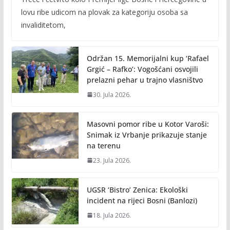
e
itt
ai
p
lovu ribe udicom na plovak za kategoriju osoba sa
b
er
l
y
invaliditetom,
o
Li
o
n
Održan 15. Memorijalni kup ‘Rafael
k
k
Grgić – Rafko’: Vogošćani osvojili
prelazni pehar u trajno vlasništvo
30. Jula 2026.
Masovni pomor ribe u Kotor Varoši:
Snimak iz Vrbanje prikazuje stanje
na terenu
23. Jula 2026.
UGSR ‘Bistro’ Zenica: Ekološki
incident na rijeci Bosni (Banlozi)
18. Jula 2026.