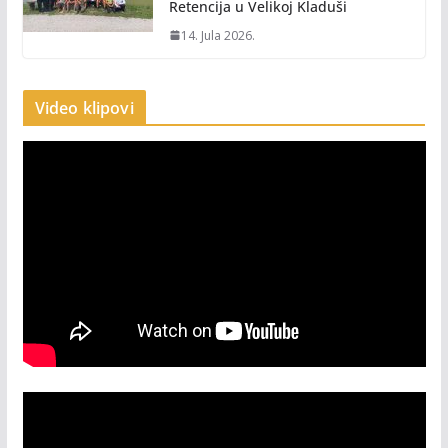
Retencija u Velikoj Kladuši
14. Jula 2026.
Video klipovi