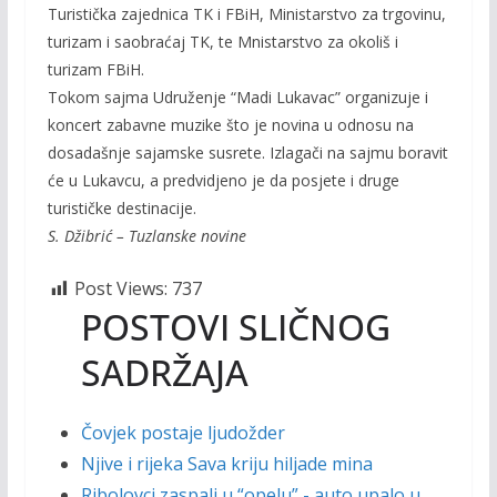
Turistička zajednica TK i FBiH, Ministarstvo za trgovinu,
turizam i saobraćaj TK, te Mnistarstvo za okoliš i
turizam FBiH.
Tokom sajma Udruženje “Madi Lukavac” organizuje i
koncert zabavne muzike što je novina u odnosu na
dosadašnje sajamske susrete. Izlagači na sajmu boravit
će u Lukavcu, a predvidjeno je da posjete i druge
turističke destinacije.
S. Džibrić – Tuzlanske novine
Post Views:
737
POSTOVI SLIČNOG
SADRŽAJA
Čovjek postaje ljudožder
Njive i rijeka Sava kriju hiljade mina
Ribolovci zaspali u “opelu” - auto upalo u