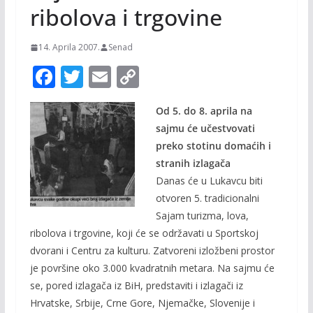
ribolova i trgovine
14. Aprila 2007.
Senad
F
T
E
C
ac
w
m
o
Od 5. do 8. aprila na
e
itt
ai
p
sajmu će učestvovati
b
er
l
y
preko stotinu domaćih i
o
Li
stranih izlagača
o
n
Danas će u Lukavcu biti
otvoren 5. tradicionalni
k
k
Sajam turizma, lova,
ribolova i trgovine, koji će se održavati u Sportskoj
dvorani i Centru za kulturu. Zatvoreni izložbeni prostor
je površine oko 3.000 kvadratnih metara. Na sajmu će
se, pored izlagača iz BiH, predstaviti i izlagači iz
Hrvatske, Srbije, Crne Gore, Njemačke, Slovenije i