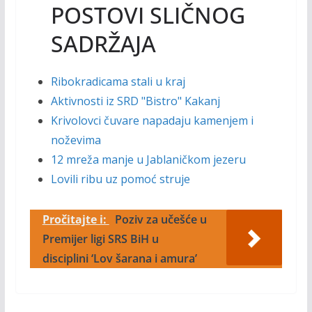
POSTOVI SLIČNOG
SADRŽAJA
Ribokradicama stali u kraj
Aktivnosti iz SRD "Bistro" Kakanj
Krivolovci čuvare napadaju kamenjem i
noževima
12 mreža manje u Jablaničkom jezeru
Lovili ribu uz pomoć struje
Pročitajte i:
Poziv za učešće u
Premijer ligi SRS BiH u
disciplini ‘Lov šarana i amura’