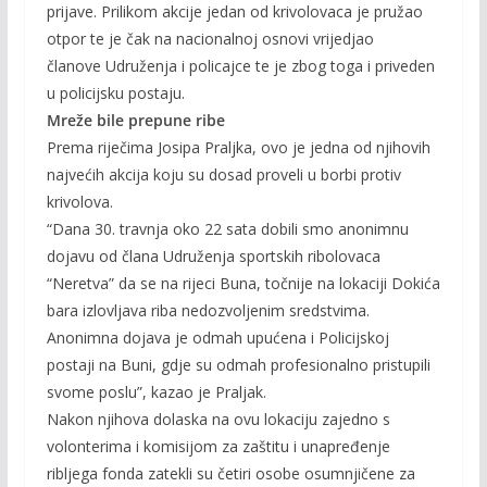
prijave. Prilikom akcije jedan od krivolovaca je pružao
otpor te je čak na nacionalnoj osnovi vrijedjao
članove Udruženja i policajce te je zbog toga i priveden
u policijsku postaju.
Mreže bile prepune ribe
Prema riječima Josipa Praljka, ovo je jedna od njihovih
najvećih akcija koju su dosad proveli u borbi protiv
krivolova.
“Dana 30. travnja oko 22 sata dobili smo anonimnu
dojavu od člana Udruženja sportskih ribolovaca
“Neretva” da se na rijeci Buna, točnije na lokaciji Dokića
bara izlovljava riba nedozvoljenim sredstvima.
Anonimna dojava je odmah upućena i Policijskoj
postaji na Buni, gdje su odmah profesionalno pristupili
svome poslu”, kazao je Praljak.
Nakon njihova dolaska na ovu lokaciju zajedno s
volonterima i komisijom za zaštitu i unapređenje
ribljega fonda zatekli su četiri osobe osumnjičene za