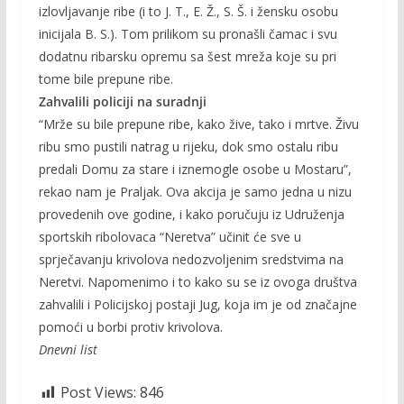
izlovljavanje ribe (i to J. T., E. Ž., S. Š. i žensku osobu
inicijala B. S.). Tom prilikom su pronašli čamac i svu
dodatnu ribarsku opremu sa šest mreža koje su pri
tome bile prepune ribe.
Zahvalili policiji na suradnji
“Mrže su bile prepune ribe, kako žive, tako i mrtve. Živu
ribu smo pustili natrag u rijeku, dok smo ostalu ribu
predali Domu za stare i iznemogle osobe u Mostaru”,
rekao nam je Praljak. Ova akcija je samo jedna u nizu
provedenih ove godine, i kako poručuju iz Udruženja
sportskih ribolovaca “Neretva” učinit će sve u
sprječavanju krivolova nedozvoljenim sredstvima na
Neretvi. Napomenimo i to kako su se iz ovoga društva
zahvalili i Policijskoj postaji Jug, koja im je od značajne
pomoći u borbi protiv krivolova.
Dnevni list
Post Views:
846