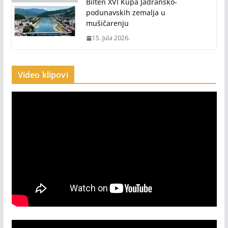
Bilten XVI Kupa Jadransko-
podunavskih zemalja u
mušičarenju
15. Jula 2026.
Video klipovi