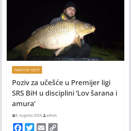
NAJNOVIJE VIJESTI
Poziv za učešće u Premijer ligi
SRS BiH u disciplini ‘Lov šarana i
amura’
6. Augusta 2026.
admin
F
T
E
C