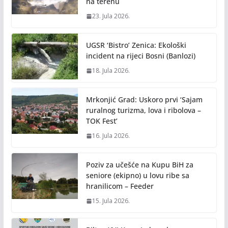
na terenu
23. Jula 2026.
UGSR ‘Bistro’ Zenica: Ekološki
incident na rijeci Bosni (Banlozi)
18. Jula 2026.
Mrkonjić Grad: Uskoro prvi ‘Sajam
ruralnog turizma, lova i ribolova –
TOK Fest’
16. Jula 2026.
Poziv za učešće na Kupu BiH za
seniore (ekipno) u lovu ribe sa
hranilicom – Feeder
15. Jula 2026.