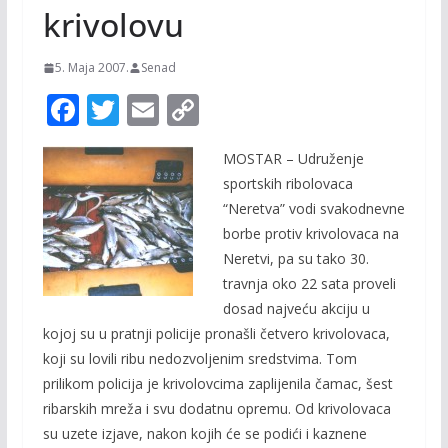
krivolovu
5. Maja 2007.
Senad
F
T
E
C
ac
w
m
o
MOSTAR – Udruženje
e
itt
ai
p
sportskih ribolovaca
b
er
l
y
“Neretva” vodi svakodnevne
o
Li
borbe protiv krivolovaca na
o
n
Neretvi, pa su tako 30.
travnja oko 22 sata proveli
k
k
dosad najveću akciju u
kojoj su u pratnji policije pronašli četvero krivolovaca,
koji su lovili ribu nedozvoljenim sredstvima. Tom
prilikom policija je krivolovcima zaplijenila čamac, šest
ribarskih mreža i svu dodatnu opremu. Od krivolovaca
su uzete izjave, nakon kojih će se podići i kaznene