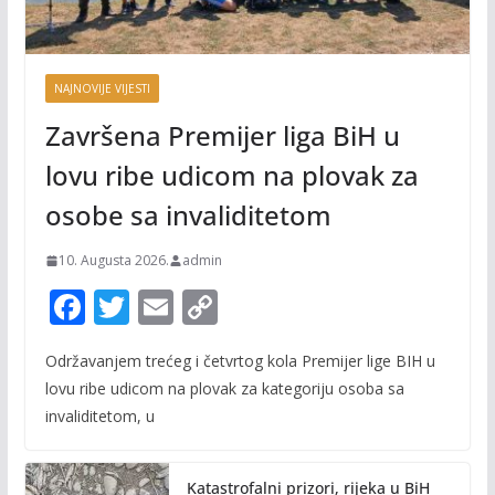
NAJNOVIJE VIJESTI
Završena Premijer liga BiH u
lovu ribe udicom na plovak za
osobe sa invaliditetom
10. Augusta 2026.
admin
F
T
E
C
ac
w
m
o
Održavanjem trećeg i četvrtog kola Premijer lige BIH u
e
itt
ai
p
lovu ribe udicom na plovak za kategoriju osoba sa
b
er
l
y
invaliditetom, u
o
Li
o
n
Katastrofalni prizori, rijeka u BiH