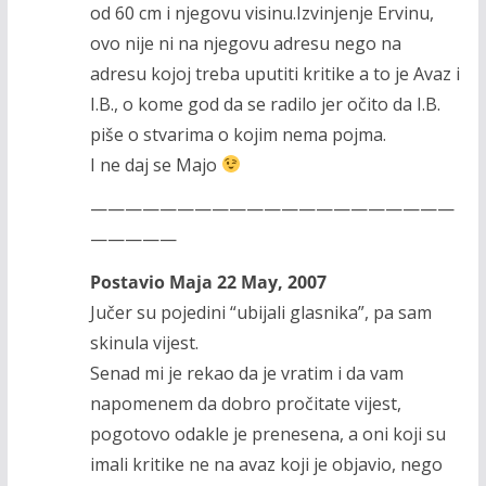
od 60 cm i njegovu visinu.Izvinjenje Ervinu,
ovo nije ni na njegovu adresu nego na
adresu kojoj treba uputiti kritike a to je Avaz i
I.B., o kome god da se radilo jer očito da I.B.
piše o stvarima o kojim nema pojma.
I ne daj se Majo
—————————————————————
—————
Postavio Maja 22 May, 2007
Jučer su pojedini “ubijali glasnika”, pa sam
skinula vijest.
Senad mi je rekao da je vratim i da vam
napomenem da dobro pročitate vijest,
pogotovo odakle je prenesena, a oni koji su
imali kritike ne na avaz koji je objavio, nego