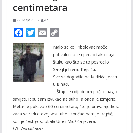
centimetara
22. Maja 2007.
Adi
F
T
E
C
ac
w
m
o
Malo se koji ribolovac može
e
itt
ai
p
pohvaliti da je upecao tako dugu
b
er
l
y
štuku kao što se to posrećilo
o
Li
Sarajliji Ervinu Bejdiću.
o
n
Sve se dogodilo na Midžića jezeru
u Bihaću.
k
k
– Štap se odjednom počeo naglo
savijati. Ribu sam izvukao na suho, a onda je izmjerio.
Metar je pokazao 60 centimetara, što je prava rijetkost
kada se radi o ovoj vrsti ribe -ispričao nam je Bejdić,
koji je čest gost obala Une i Midžića jezera.
I.B.- Dnevni avaz