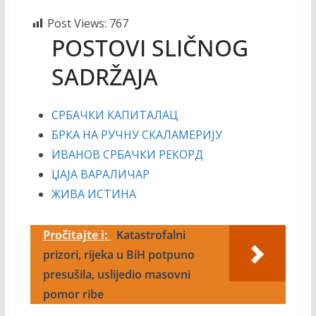
Post Views:
767
POSTOVI SLIČNOG
SADRŽAJA
СРБАЧКИ КАПИТАЛАЦ
БРКА НА РУЧНУ СКАЛАМЕРИЈУ
ИВАНОВ СРБАЧКИ РЕКОРД
ЏАЈА ВАРАЛИЧАР
ЖИВА ИСТИНА
Pročitajte i:
Katastrofalni
prizori, rijeka u BiH potpuno
presušila, uslijedio masovni
pomor ribe