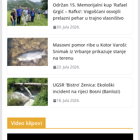
Održan 15. Memorijalni kup ‘Rafael
Grgić – Rafko’: Vogošćani osvojili
prelazni pehar u trajno vlasništvo
30. Jula 2026.
Masovni pomor ribe u Kotor Varoši:
Snimak iz Vrbanje prikazuje stanje
na terenu
23. Jula 2026.
UGSR ‘Bistro’ Zenica: Ekološki
incident na rijeci Bosni (Banlozi)
18. Jula 2026.
Video klipovi