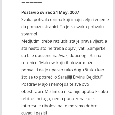
—————
Postavio svirac 24 May, 2007
Svaka pohvala onima koji imaju zelju i vrijeme
da pomazu stranici! To je za svaku pohvalu …
stvarno!
Medjutim, treba razluciti sta je prava vijest, a
sta nesto sto ne treba objavljivati. Zamjerke
su bile upucene na Avaz, doticnog I.B. i na
recenicu “Malo se koji ribolovac može
pohvaliti da je upecao tako dugu štuku kao
što se to posrećilo Sarajliji Ervinu Bejdiću!”
Pozdrav Majo i nemoj da te sve ovo
obeshrabri. Mislim da niko nije uputio kritiku
tebi, osim toga, nema puno zena koje
interesuje ribolov, pa te moramo dobro
cuvati i paziti!