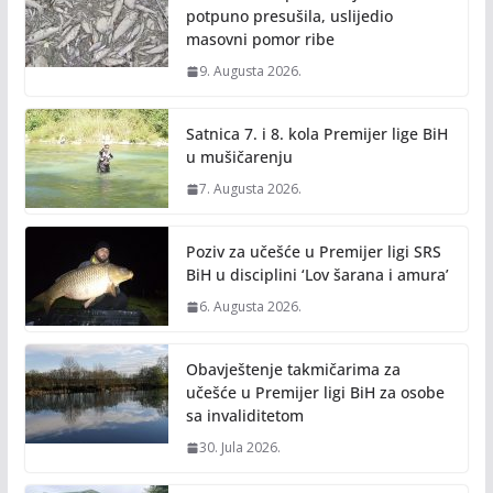
k
k
potpuno presušila, uslijedio
masovni pomor ribe
9. Augusta 2026.
Satnica 7. i 8. kola Premijer lige BiH
u mušičarenju
7. Augusta 2026.
Poziv za učešće u Premijer ligi SRS
BiH u disciplini ‘Lov šarana i amura’
6. Augusta 2026.
Obavještenje takmičarima za
učešće u Premijer ligi BiH za osobe
sa invaliditetom
30. Jula 2026.