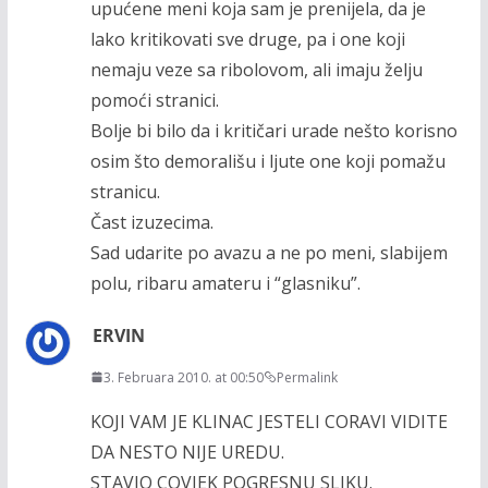
upućene meni koja sam je prenijela, da je
lako kritikovati sve druge, pa i one koji
nemaju veze sa ribolovom, ali imaju želju
pomoći stranici.
Bolje bi bilo da i kritičari urade nešto korisno
osim što demorališu i ljute one koji pomažu
stranicu.
Čast izuzecima.
Sad udarite po avazu a ne po meni, slabijem
polu, ribaru amateru i “glasniku”.
ERVIN
3. Februara 2010. at 00:50
Permalink
KOJI VAM JE KLINAC JESTELI CORAVI VIDITE
DA NESTO NIJE UREDU.
STAVIO COVJEK POGRESNU SLIKU.