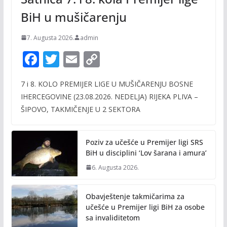
BiH u mušičarenju
7. Augusta 2026.
admin
F
T
E
C
ac
w
m
o
7 i 8. KOLO PREMIJER LIGE U MUŠIČARENJU BOSNE
e
itt
ai
p
IHERCEGOVINE (23.08.2026. NEDELJA) RIJEKA PLIVA –
b
er
l
y
ŠIPOVO, TAKMIČENJE U 2 SEKTORA
o
Li
o
n
Poziv za učešće u Premijer ligi SRS
k
k
BiH u disciplini ‘Lov šarana i amura’
6. Augusta 2026.
Obavještenje takmičarima za
učešće u Premijer ligi BiH za osobe
sa invaliditetom