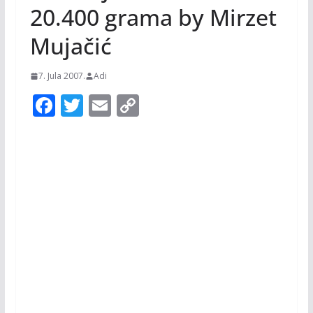
20.400 grama by Mirzet
Mujačić
7. Jula 2007.
Adi
F
T
E
C
ac
w
m
o
e
itt
ai
p
b
er
l
y
o
Li
o
n
k
k