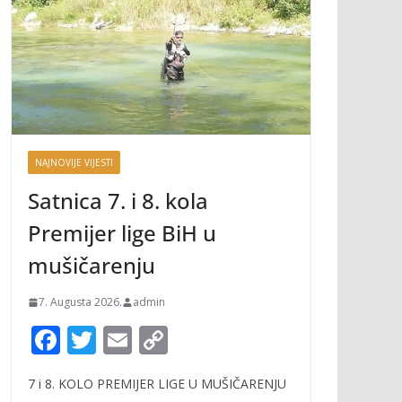
NAJNOVIJE VIJESTI
Satnica 7. i 8. kola
Premijer lige BiH u
mušičarenju
7. Augusta 2026.
admin
F
T
E
C
ac
w
m
o
7 i 8. KOLO PREMIJER LIGE U MUŠIČARENJU
e
itt
ai
p