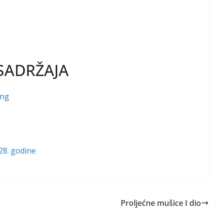
SADRŽAJA
ing
928. godine
Proljećne mušice I dio