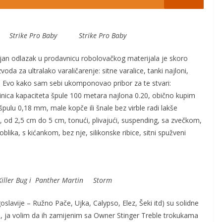
nova Strike Pro Baby Strike Pro Baby
ajan odlazak u prodavnicu robolovačkog materijala je skoro
da za ultralako varaličarenje: sitne varalice, tanki najloni,
. Evo kako sam sebi ukomponovao pribor za te stvari:
šinica kapaciteta špule 100 metara najlona 0.20, obično kupim
ulu 0,18 mm, male kopče ili šnale bez virble radi lakše
ni, od 2,5 cm do 5 cm, tonući, plivajući, suspending, sa zvečkom,
oblika, s kićankom, bez nje, silikonske ribice, sitni spužveni
ller Bug i Panther Martin Storm
slavije – Ružno Pače, Ujka, Calypso, Elez, Šeki itd) su solidne
, ja volim da ih zamijenim sa Owner Stinger Treble trokukama