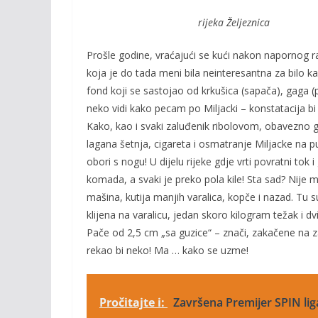
rijeka Željeznica
Prošle godine, vraćajući se kući nakon napornog 
koja je do tada meni bila neinteresantna za bilo kak
fond koji se sastojao od krkušica (sapača), gaga (
neko vidi kako pecam po Miljacki – konstatacija b
Kako, kao i svaki zaluđenik ribolovom, obavezno g
lagana šetnja, cigareta i osmatranje Miljacke na 
obori s nogu! U dijelu rijeke gdje vrti povratni tok 
komada, a svaki je preko pola kile! Sta sad? Nije m
mašina, kutija manjih varalica, kopče i nazad. Tu su
klijena na varalicu, jedan skoro kilogram težak i 
Pače od 2,5 cm „sa guzice“ – znači, zakačene na za
rekao bi neko! Ma … kako se uzme!
Pročitajte i:
Završena Premijer SPIN lig