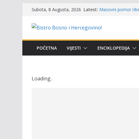
Skip
Latest:
Masovni pomor ribe 
Subota, 8 Augusta, 2026
to
prikazuje stanje na
Satnica 7. i 8. kola
content
Poziv za učešće u Pr
i amura’
Obavještenje takmič
osobe sa invalidite
POČETNA
VIJESTI
ENCIKLOPEDIJA
Održan 15. Memorija
osvojili prelazni pe
Loading
.
.
.