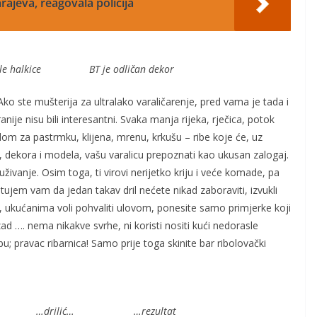
rajeva, reagovala policija
lkice BT je odličan dekor
o ste mušterija za ultralako varaličarenje, pred vama je tada i
anije nisu bili interesantni. Svaka manja rijeka, rječica, potok
dom za pastrmku, klijena, mrenu, krkušu – ribe koje će, uz
e, dekora i modela, vašu varalicu prepoznati kao ukusan zalogaj.
ivanje. Osim toga, ti virovi nerijetko kriju i veće komade, pa
ujem vam da jedan takav dril nećete nikad zaboraviti, izvukli
ine, ukućanima voli pohvaliti ulovom, ponesite samo primjerke koji
d …. nema nikakve svrhe, ni koristi nositi kući nedorasle
u; pravac ribarnica! Samo prije toga skinite bar ribolovački
oždrljivac …drilić… …rezultat