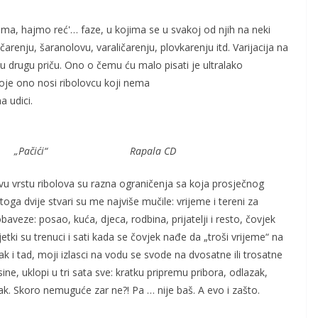
ma, hajmo reć'… faze, u kojima se u svakoj od njih na neki
ičarenju, šaranolovu, varaličarenju, plovkarenju itd. Varijacija na
u drugu priču. Ono o čemu ću malo pisati je ultralako
koje ono nosi ribolovcu koji nema
a udici.
ače „Pačići“ Rapala CD
 vrstu ribolova su razna ograničenja sa koja prosječnog
ga dvije stvari su me najviše mučile: vrijeme i tereni za
veze: posao, kuća, djeca, rodbina, prijatelji i resto, čovjek
ki su trenuci i sati kada se čovjek nađe da „troši vrijeme“ na
k i tad, moji izlasci na vodu se svode na dvosatne ili trosatne
sine, uklopi u tri sata sve: kratku pripremu pribora, odlazak,
ak. Skoro nemuguće zar ne?! Pa … nije baš. A evo i zašto.