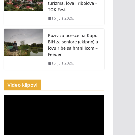
turizma, lova i ribolova –
TOK Fest’
16. Jula 2026.
Poziv za učešće na Kupu
BiH za seniore (ekipno) u
lovu ribe sa hranilicom –
Feeder
15. Jula 2026.
Video klipovi