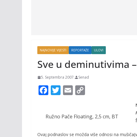
NAJNOVIJE VIJESTI
REPORTAŽE
ULOVI
Sve u deminutivima – 
5. Septembra 2007.
Senad
F
T
E
C
ac
w
m
o
e
itt
ai
p
b
er
l
y
Ružno Pače Floating, 2,5 cm, BT
o
Li
Ovaj podnaslov se možda više odnosi na mušiča(v)