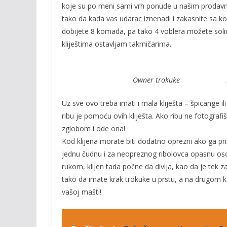
koje su po meni sami vrh ponude u našim prodavnic
tako da kada vas udarac iznenadi i zakasnite sa k
dobijete 8 komada, pa tako 4 voblera možete soli
kliještima ostavljam takmičarima.
Owner trokuke Sitna
Uz sve ovo treba imati i mala kliješta – špicange i
ribu je pomoću ovih kliješta. Ako ribu ne fotografiše
zglobom i ode ona!
Kod klijena morate biti dodatno oprezni ako ga pr
jednu čudnu i za neopreznog ribolovca opasnu osobi
rukom, klijen tada počne da divlja, kao da je tek z
tako da imate krak trokuke u prstu, a na drugom kra
vašoj mašti!