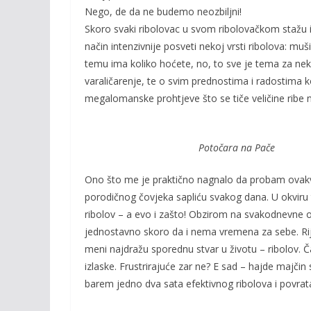
o
n
Nego, de da ne budemo neozbiljni!
k
k
Skoro svaki ribolovac u svom ribolovačkom stažu i
način intenzivnije posveti nekoj vrsti ribolova: muš
temu ima koliko hoćete, no, to sve je tema za nek
varaličarenje, te o svim prednostima i radostima 
megalomanske prohtjeve što se tiče veličine ribe n
Potočara na P
Ono što me je praktično nagnalo da probam ovakvu
porodičnog čovjeka sapliću svakog dana. U okviru to
ribolov – a evo i zašto! Obzirom na svakodnevne oba
jednostavno skoro da i nema vremena za sebe. Rijet
meni najdražu sporednu stvar u životu – ribolov. Ča
izlaske. Frustrirajuće zar ne? E sad – hajde majčin 
barem jedno dva sata efektivnog ribolova i povrat