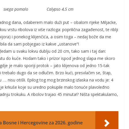
 svega pomalo Calypso 4,5 cm
radnog dana, odaberem malo duži put – obalom rijeke Miljacke,
vu vrstu ribolova iz više razloga: poprilična zagađenost, te riblji
pijora) i ponekog klijenčića, a osim toga – nedaj bože da me
i bila da sam pobjegao iz kakve „ustanove“!
ledam u svaku lokvu dublju od 20 cm, tako sam i taj dan:
putu do kuće. Hodam tako i prizor ispod jednog slapa me skoro
i gdje je malo sporiji protok – jato klijenova od jedno 15-tak
i trebalo dugo da se odlučim. Brzo kući, presvlačim se, štap,
 …. nisu otišli. Epilog tog mog brzinskog izlaska na vodu je: 4
dvije krkuše koje su uredno pokupile malo tonuće plavoleđno
dnju trokuku. A ribolov trajao 45 minuta!? Ništa spektakularno,
a Bosne i Hercegovine za 2026. godine