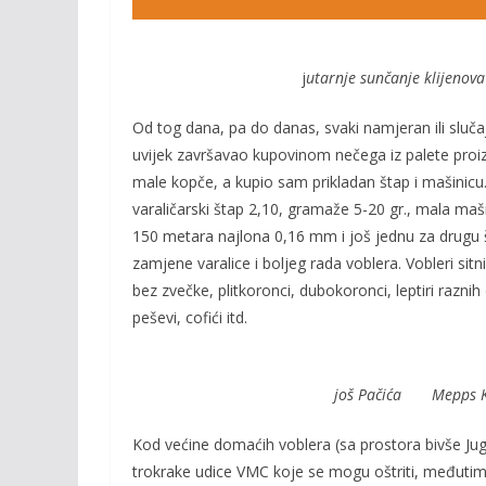
j
utarnje sunčanje klije
Od tog dana, pa do danas, svaki namjeran ili sluč
uvijek završavao kupovinom nečega iz palete proizvo
male kopče, a kupio sam prikladan štap i mašinicu
varaličarski štap 2,10, gramaže 5-20 gr., mala ma
150 metara najlona 0,16 mm i još jednu za drugu šp
zamjene varalice i boljeg rada voblera. Vobleri sit
bez zvečke, plitkoronci, dubokoronci, leptiri raznih 
peševi, cofići itd.
još Pačića Mepps Ki
Kod većine domaćih voblera (sa prostora bivše Jugo
trokrake udice VMC koje se mogu oštriti, međutim