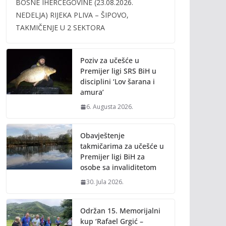
BOSNE IHERCEGOVINE (23.08.2026.
b
er
l
y
NEDELJA) RIJEKA PLIVA – ŠIPOVO,
o
Li
TAKMIČENJE U 2 SEKTORA
o
n
k
k
Poziv za učešće u
Premijer ligi SRS BiH u
disciplini ‘Lov šarana i
amura’
6. Augusta 2026.
Obavještenje
takmičarima za učešće u
Premijer ligi BiH za
osobe sa invaliditetom
30. Jula 2026.
Održan 15. Memorijalni
kup ‘Rafael Grgić –