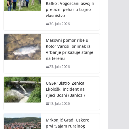
Rafko’: Vogošćani osvojili
prelazni pehar u trajno
vlasništvo
30. Jula 2026.
Masovni pomor ribe u
Kotor Varoši: Snimak iz
Vrbanje prikazuje stanje
na terenu
23. Jula 2026.
UGSR ‘Bistro’ Zenica:
Ekološki incident na
rijeci Bosni (Banlozi)
18. Jula 2026.
Mrkonjić Grad: Uskoro
prvi ‘Sajam ruralnog