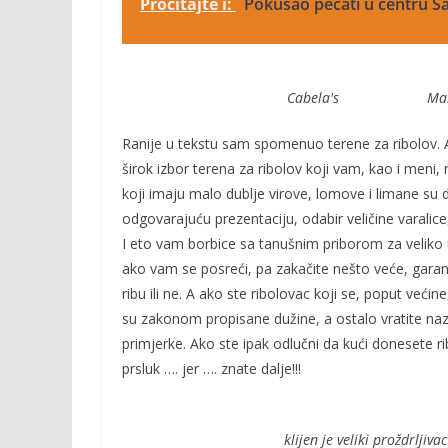
Pročitajte i:
Pokušao pecati u centru Sa
Cabela's Male ha
Ranije u tekstu sam spomenuo terene za ribolov. Ak
širok izbor terena za ribolov koji vam, kao i meni, r
koji imaju malo dublje virove, lomove i limane su 
odgovarajuću prezentaciju, odabir veličine varalic
I eto vam borbice sa tanušnim priborom za veliko už
ako vam se posreći, pa zakačite nešto veće, garant
ribu ili ne. A ako ste ribolovac koji se, poput već
su zakonom propisane dužine, a ostalo vratite naza
primjerke. Ako ste ipak odlučni da kući donesete rib
prsluk …. jer …. znate dalje!!!
klijen je veliki pr