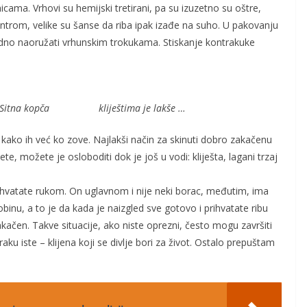
ama. Vrhovi su hemijski tretirani, pa su izuzetno su oštre,
ontrom, velike su šanse da riba ipak izađe na suho. U pakovanju
dno naoružati vrhunskim trokukama. Stiskanje kontrakuke
 kopča kliještima je lakše …
li kako ih već ko zove. Najlakši način za skinuti dobro zakačenu
te, možete je osloboditi dok je još u vodi: kliješta, lagani trzaj
ihvatate rukom. On uglavnom i nije neki borac, međutim, ima
nu, a to je da kada je naizgled sve gotovo i prihvatate ribu
akačen. Takve situacije, ako niste oprezni, često mogu završiti
ku iste – klijena koji se divlje bori za život. Ostalo prepuštam