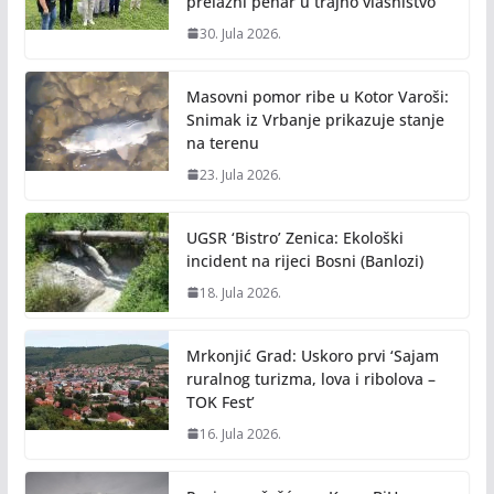
prelazni pehar u trajno vlasništvo
30. Jula 2026.
Masovni pomor ribe u Kotor Varoši:
Snimak iz Vrbanje prikazuje stanje
na terenu
23. Jula 2026.
UGSR ‘Bistro’ Zenica: Ekološki
incident na rijeci Bosni (Banlozi)
18. Jula 2026.
Mrkonjić Grad: Uskoro prvi ‘Sajam
ruralnog turizma, lova i ribolova –
TOK Fest’
16. Jula 2026.