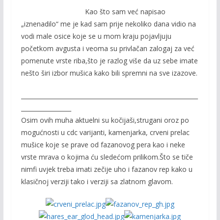
Kao što sam već napisao
„iznenadilo“ me je kad sam prije nekoliko dana vidio na
vodi male osice koje se u mom kraju pojavljuju
početkom avgusta i veoma su privlačan zalogaj za već
pomenute vrste riba,što je razlog više da uz sebe imate
nešto širi izbor mušica kako bili spremni na sve izazove.
____________________________________________________________
_________________
Osim ovih muha aktuelni su kočijaši,strugani oroz po
mogućnosti u cdc varijanti, kamenjarka, crveni prelac
mušice koje se prave od fazanovog pera kao i neke
vrste mrava o kojima ću sledećom prilikom.Što se tiče
nimfi uvjek treba imati zečije uho i fazanov rep kako u
klasičnoj verziji tako i verziji sa zlatnom glavom.