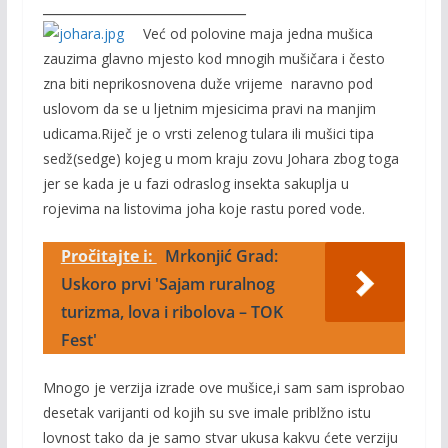
_____________________________
Već od polovine maja jedna mušica
zauzima glavno mjesto kod mnogih mušičara i često
zna biti neprikosnovena duže vrijeme naravno pod
uslovom da se u ljetnim mjesicima pravi na manjim
udicama.Riječ je o vrsti zelenog tulara ili mušici tipa
sedž(sedge) kojeg u mom kraju zovu Johara zbog toga
jer se kada je u fazi odraslog insekta sakuplja u
rojevima na listovima joha koje rastu pored vode.
Pročitajte i:
Mrkonjić Grad:
Uskoro prvi 'Sajam ruralnog
turizma, lova i ribolova – TOK
Fest'
Mnogo je verzija izrade ove mušice,i sam sam isprobao
desetak varijanti od kojih su sve imale priblžno istu
lovnost tako da je samo stvar ukusa kakvu ćete verziju