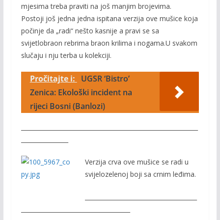
mjesima treba praviti na još manjim brojevima.
Postoji još jedna jedna ispitana verzija ove mušice koja
počinje da „radi“ nešto kasnije a pravi se sa
svijetlobraon rebrima braon krilima i nogama.U svakom
slučaju i nju terba u kolekciji.
Pročitajte i:
UGSR ‘Bistro’
Zenica: Ekološki incident na
rijeci Bosni (Banlozi)
____________________________________________________________
________________
Verzija crva ove mušice se radi u
svijelozelenoj boji sa crnim leđima.
______________________________________
_____________________________________