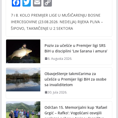
F
T
E
C
ac
w
m
o
7 i 8. KOLO PREMIJER LIGE U MUŠIČARENJU BOSNE
e
itt
ai
p
IHERCEGOVINE (23.08.2026. NEDELJA) RIJEKA PLIVA –
b
er
l
y
ŠIPOVO, TAKMIČENJE U 2 SEKTORA
o
Li
o
n
Poziv za učešće u Premijer ligi SRS
k
k
BiH u disciplini ‘Lov šarana i amura’
6. Augusta 2026.
Obavještenje takmičarima za
učešće u Premijer ligi BiH za osobe
sa invaliditetom
30. Jula 2026.
Održan 15. Memorijalni kup ‘Rafael
Grgić – Rafko’: Vogošćani osvojili