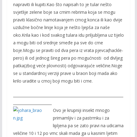
napraviti ili kupiti.Kao što napisah to je tular nešto
svjetlije zelene boje sa crnim rebrima koja se mogu
praviti klasično namotavanjem crnog konca ili kao dvije
uzdužne bočne linije koja je nešto ljepša za naše
oko.Krila kao i kod svakog tulara idu priljubljena uz tijelo
a mogu biti od srednje smeđe pa sve do crne
boje.Mogu se praviti od dva pera iz vrata pjevca(hackle-
pero) ili od jednog šireg pera po mogućnosti od divljeg
patka(zbog veće plovnosti) odgovarajuće veličine.Noge
se u standardnoj verziji prave u braon boji mada ako
krilo uradite u crnoj boji mogu biti i crne.
____________________________________________________________
_____________________
Ovo je krupniji insekt mnogo
primamljiv i za pastrmku i za
lipljena pa se zato pravi na udicama
veličine 10 i 12 po vmc skali mada ga u kasnim ljetim