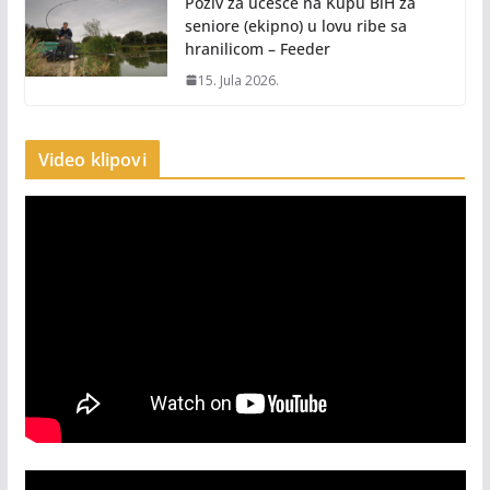
Poziv za učešće na Kupu BiH za
seniore (ekipno) u lovu ribe sa
hranilicom – Feeder
15. Jula 2026.
Video klipovi