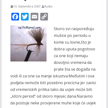
10. Septembra 2007.
Rusko
F
T
E
C
ac
w
m
o
Skoro svi raspoređuju
e
itt
ai
p
mušice po periodu u
b
er
l
y
kome su lovne,što je
o
Li
dobra uputa pogotovo
o
n
za one koji nemaju
k
k
dovoljno vremena da
prate šta se događa na
vodi ili za one sa manje iskustva.Međutim i ova
podjela nemože biti posebno precizna jer zavisi
od vremenskih prilika tako da uvjek može biti
„klizni period“ od skoro mjesec dana.Naravno
da postoje neke provjerene muhe koje će uvjek