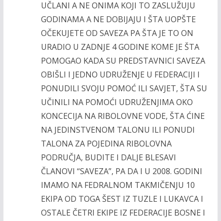
UČLANI A NE ONIMA KOJI TO ZASLUŽUJU
GODINAMA A NE DOBIJAJU I ŠTA UOPŠTE
OČEKUJETE OD SAVEZA PA ŠTA JE TO ON
URADIO U ZADNJE 4 GODINE KOME JE ŠTA
POMOGAO KADA SU PREDSTAVNICI SAVEZA
OBIŠLI I JEDNO UDRUŽENJE U FEDERACIJI I
PONUDILI SVOJU POMOĆ ILI SAVJET, ŠTA SU
UČINILI NA POMOĆI UDRUŽENJIMA OKO
KONCECIJA NA RIBOLOVNE VODE, ŠTA ĆINE
NA JEDINSTVENOM TALONU ILI PONUDI
TALONA ZA POJEDINA RIBOLOVNA
PODRUČJA, BUDITE I DALJE BLESAVI
ČLANOVI “SAVEZA”, PA DA I U 2008. GODINI
IMAMO NA FEDRALNOM TAKMIČENJU 10
EKIPA OD TOGA ŠEST IZ TUZLE I LUKAVCA I
OSTALE ČETRI EKIPE IZ FEDERACIJE BOSNE I