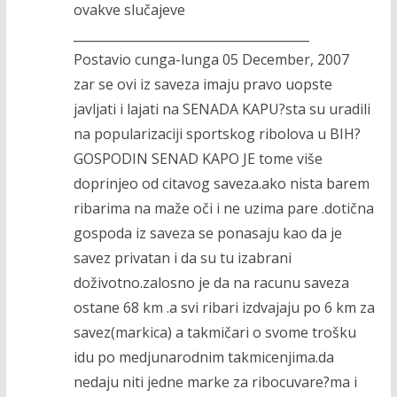
ovakve slučajeve
______________________________________
Postavio cunga-lunga 05 December, 2007
zar se ovi iz saveza imaju pravo uopste
javljati i lajati na SENADA KAPU?sta su uradili
na popularizaciji sportskog ribolova u BIH?
GOSPODIN SENAD KAPO JE tome više
doprinjeo od citavog saveza.ako nista barem
ribarima na maže oči i ne uzima pare .dotična
gospoda iz saveza se ponasaju kao da je
savez privatan i da su tu izabrani
doživotno.zalosno je da na racunu saveza
ostane 68 km .a svi ribari izdvajaju po 6 km za
savez(markica) a takmičari o svome trošku
idu po medjunarodnim takmicenjima.da
nedaju niti jedne marke za ribocuvare?ma i