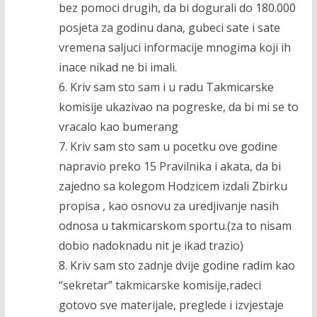
bez pomoci drugih, da bi dogurali do 180.000
posjeta za godinu dana, gubeci sate i sate
vremena saljuci informacije mnogima koji ih
inace nikad ne bi imali.
6. Kriv sam sto sam i u radu Takmicarske
komisije ukazivao na pogreske, da bi mi se to
vracalo kao bumerang
7. Kriv sam sto sam u pocetku ove godine
napravio preko 15 Pravilnika i akata, da bi
zajedno sa kolegom Hodzicem izdali Zbirku
propisa , kao osnovu za uredjivanje nasih
odnosa u takmicarskom sportu.(za to nisam
dobio nadoknadu nit je ikad trazio)
8. Kriv sam sto zadnje dvije godine radim kao
“sekretar” takmicarske komisije,radeci
gotovo sve materijale, preglede i izvjestaje