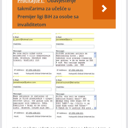
Pročitajte i:
Obavještenje
takmičarima za učešće u
Premijer ligi BiH za osobe sa
invaliditetom