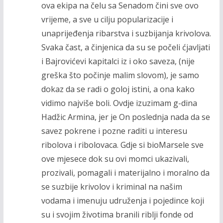
ova ekipa na čelu sa Senadom čini sve ovo
vrijeme, a sve u cilju popularizacije i
unaprijeđenja ribarstva i suzbijanja krivolova.
Svaka čast, a činjenica da su se počeli ćjavljati
i Bajrovićevi kapitalci iz i oko saveza, (nije
greška što počinje malim slovom), je samo
dokaz da se radi o goloj istini, a ona kako
vidimo najviše boli. Ovdje izuzimam g-dina
Hadžic Armina, jer je On poslednja nada da se
savez pokrene i pozne raditi u interesu
ribolova i ribolovaca. Gdje si bioMarsele sve
ove mjesece dok su ovi momci ukazivali,
prozivali, pomagali i materijalno i moralno da
se suzbije krivolov i kriminal na našim
vodama i imenuju udruženja i pojedince koji
su i svojim životima branili riblji fonde od