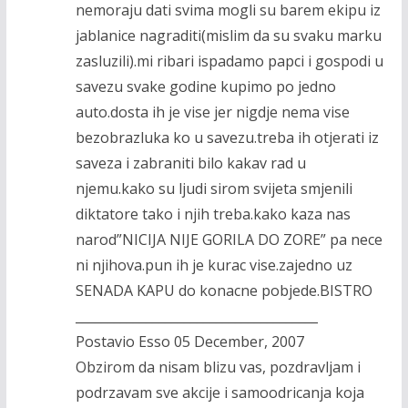
nemoraju dati svima mogli su barem ekipu iz
jablanice nagraditi(mislim da su svaku marku
zasluzili).mi ribari ispadamo papci i gospodi u
savezu svake godine kupimo po jedno
auto.dosta ih je vise jer nigdje nema vise
bezobrazluka ko u savezu.treba ih otjerati iz
saveza i zabraniti bilo kakav rad u
njemu.kako su ljudi sirom svijeta smjenili
diktatore tako i njih treba.kako kaza nas
narod”NICIJA NIJE GORILA DO ZORE” pa nece
ni njihova.pun ih je kurac vise.zajedno uz
SENADA KAPU do konacne pobjede.BISTRO
______________________________________
Postavio Esso 05 December, 2007
Obzirom da nisam blizu vas, pozdravljam i
podrzavam sve akcije i samoodricanja koja