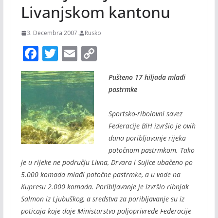
Livanjskom kantonu
3. Decembra 2007.
Rusko
F
T
E
C
ac
w
m
o
Pušteno 17 hiljada mla
đ
i
e
itt
ai
p
pastrmke
b
er
l
y
o
Li
Sportsko-ribolovni savez
o
n
Federacije BiH izvršio je ovih
dana poribljavanje rijeka
k
k
poto
č
nom pastrmkom. Tako
je u rijeke ne podru
č
ju Livna, Drvara i Sujice uba
č
eno po
5.000 komada mla
đ
i poto
č
ne pastrmke, a u vode na
Kupresu 2.000 komada. Poribljavanje je izvršio ribnjak
Salmon iz Ljubuškog, a sredstva za poribljavanje su iz
poticaja koje daje Ministarstvo poljoprivrede Federacije