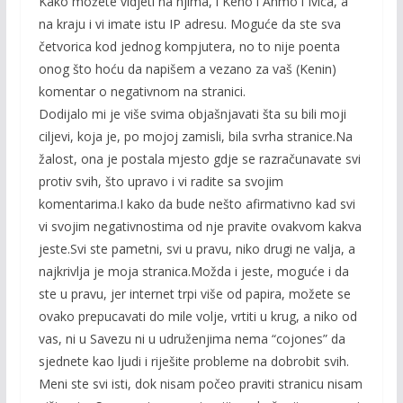
Kako možete vidjeti na njima, i Keno i Ahmo i Ivica, a
na kraju i vi imate istu IP adresu. Moguće da ste sva
četvorica kod jednog kompjutera, no to nije poenta
onog što hoću da napišem a vezano za vaš (Kenin)
komentar o negativnom na stranici.
Dodijalo mi je više svima objašnjavati šta su bili moji
ciljevi, koja je, po mojoj zamisli, bila svrha stranice.Na
žalost, ona je postala mjesto gdje se razračunavate svi
protiv svih, što upravo i vi radite sa svojim
komentarima.I kako da bude nešto afirmativno kad svi
vi svojim negativnostima od nje pravite ovakvom kakva
jeste.Svi ste pametni, svi u pravu, niko drugi ne valja, a
najkrivlja je moja stranica.Možda i jeste, moguće i da
ste u pravu, jer internet trpi više od papira, možete se
ovako prepucavati do mile volje, vrtiti u krug, a niko od
vas, ni u Savezu ni u udruženjima nema “cojones” da
sjednete kao ljudi i riješite probleme na dobrobit svih.
Meni ste svi isti, dok nisam počeo praviti stranicu nisam