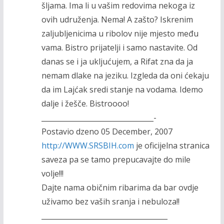
šljama. Ima li u vašim redovima nekoga iz
ovih udruženja. Nema! A zašto? Iskrenim
zaljubljenicima u ribolov nije mjesto među
vama. Bistro prijatelji i samo nastavite. Od
danas se i ja ukljućujem, a Rifat zna da ja
nemam dlake na jeziku. Izgleda da oni ćekaju
da im Lajćak sredi stanje na vodama. Idemo
dalje i žešče. Bistroooo!
________________________________-
Postavio dzeno 05 December, 2007
http://WWW.SRSBIH.com
je oficijelna stranica
saveza pa se tamo prepucavajte do mile
volje!!!
Dajte nama običnim ribarima da bar ovdje
uživamo bez vaših sranja i nebuloza!!
____________________________________