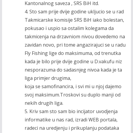
Kantonalnog saveza , SRS BiH itd.
4. Sto sam prije dvije godine ukljucio se u rad
Takmicarske komisije SRS BiH iako bolestan,
pokusao i uspio sa ostalim kolegama da
takmicenja na drzavniom nivou dovedemo na
zavidan novo, pri tome angazirajuci se u radu
Fly Fishing lige do maksimuma, od trenutka
kada je bilo prije dvije godine u D.vakufu niz
nesporazuma do sadasnjeg nivoa kada je ta
liga primjer drugima,
koja se samofinancira, i svi mi u njoj dajemo
svoj maksimum.Troskovi su duplo manji od
nekih drugih liga.
5. Kriv sam sto sam bio incijator uvodjenja
informatike u nas rad, izradi WEB portala,
radeci na uredjenju i prikuplanju podataka