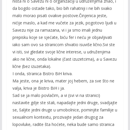
ništa ni o Savezu ni o organizaciji u udruženjima znao, i
da bogdo ostade tako, bio bih rahatniji i ne bih svako
malo morao pisati ovakve postove.Činjenica jeste,
nićije maslo, a kad me vučete za jezik, pogotovo ljudi u
Savezu nije za ramazana, vi i ja smo imali jednu
prepisku koje se sjećate, biću fer i neću je objavljivati
iako sam ovo sa stranicom shvatio isuviše lično.Svi ste
vi isti, svi gledate svoje lične interese, u udruženjima
ako ne lične, onda lokalne (čast izuzetcima), a u Savezu
lične (bez izuzetaka).
I onda, stranica Bistro BiH kriva.
Ma jeste, ona je kriva, mater joj hebem, za sve što ne
valja, kriva je Bistro BiH i ja.
Sad se ja malo povlačim, a vi (svi vi na stranici)
nastavite gdje ste stali, napadajte jedni druge, svadjajte
se, šaljite jedni druge u umobolnice, pominjite familije u
sexualnom kontextu, prozivajte jedan drugog za
lopovluke, radite šta hoćete, neka bude samo stranica