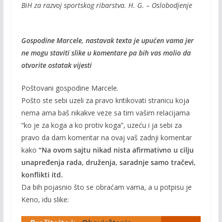
BiH za razvoj sportskog ribarstva. H. G. – Oslobodjenje
Gospodine Marcele, nastavak texta je upu
ć
en vama jer
ne mogu staviti slike u komentare pa bih vas molio da
otvorite ostatak vijesti
Poštovani gospodine Marcele.
Pošto ste sebi uzeli za pravo kritikovati stranicu koja
nema ama baš nikakve veze sa tim vašim relacijama
“ko je za koga a ko protiv koga”, uzeću i ja sebi za
pravo da dam komentar na ovaj vaš zadnji komentar
kako
“Na ovom sajtu nikad nista afirmativno u cilju
unapre
đenja rada, druženja, saradnje samo tračevi,
konflikti itd.
Da bih pojasnio što se obraćam vama, a u potpisu je
Keno, idu slike: