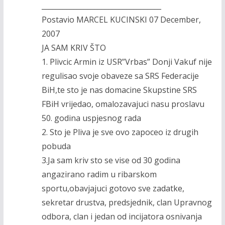
__________________________________
Postavio MARCEL KUCINSKI 07 December,
2007
JA SAM KRIV ŠTO
1. Plivcic Armin iz USR”Vrbas” Donji Vakuf nije
regulisao svoje obaveze sa SRS Federacije
BiH,te sto je nas domacine Skupstine SRS
FBiH vrijedao, omalozavajuci nasu proslavu
50. godina uspjesnog rada
2. Sto je Pliva je sve ovo zapoceo iz drugih
pobuda
3.Ja sam kriv sto se vise od 30 godina
angazirano radim u ribarskom
sportu,obavjajuci gotovo sve zadatke,
sekretar drustva, predsjednik, clan Upravnog
odbora, clan i jedan od incijatora osnivanja