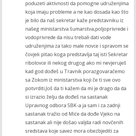
poduzeti aktivnosti da pomogne udruženjima
koja imaju probleme a ne kao dosada kao što
je bilo da naš sekretar kaže predstavniku iz
našeg ministarstva šumarstva,poljoprivrede i
vodoprivrede da nisu trebali dati vode
udruženjima za tako male novce i spravom se
čovjek pitao koga predstavlja taj isti Sekretar
ribolovce ili nekog drugog ako mi nevjeruješ
kad god dođeš u Travnik porazgovaračemo
sa Zokom iz ministarstva koji če ti sve ovo
potvrditi.Još da ti kažem da mi je drago da da
si izrazio želju da dođeš na sastanak
Upravnog odbora SBK-a ja sam i za zadnji
sastanak tražio od Miće da dođe Vjeko na
sastanak ali nije došao valjda radi novčenih
sredstava koje savez mora obezbjediti za