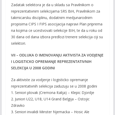
Zadatak selektora je da u skladu sa Pravilnikom o
reprezentativnim selekcijama SRS BiH, Pravilnikom za
takmicarsku disciplinu, dodatnim medjunarodnim
propisima CIPS I FIPS asocijacija napravi Plan priprema
na kojima ce ucestvovati selekcije BIH, te da u roku od
30 dana od dana izbora predlozi trenere selekcija ciji su
selektori.
VII – ODLUKA O IMENOVANJU AKTIVISTA ZA VODJENJE
I LOGISTICKO OPREMANJE REPREZENTATIVNIH
SELEKCIJA U 2008 GODINI
Za aktiviste za vodjenje i logisticko opremanje
reprezentativnih selekcija zaduzuju se u 2008 godini
1. Seniori plovak (Cremona Italija) – Klepic Djordje
2. Juniori U22, U18, U14 Grand Belgija – Ostojic
Zdravko
3. Seniori invalidi Minster Njemacka – Hosic Ale