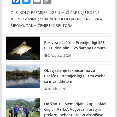
ac
w
m
o
7 i 8. KOLO PREMIJER LIGE U MUŠIČARENJU BOSNE
e
itt
ai
p
IHERCEGOVINE (23.08.2026. NEDELJA) RIJEKA PLIVA –
b
er
l
y
ŠIPOVO, TAKMIČENJE U 2 SEKTORA
o
Li
o
n
Poziv za učešće u Premijer ligi SRS
k
k
BiH u disciplini ‘Lov šarana i amura’
6. Augusta 2026.
Obavještenje takmičarima za
učešće u Premijer ligi BiH za osobe
sa invaliditetom
30. Jula 2026.
Održan 15. Memorijalni kup ‘Rafael
Grgić – Rafko’: Vogošćani osvojili
prelazni pehar u trajno vlasništvo