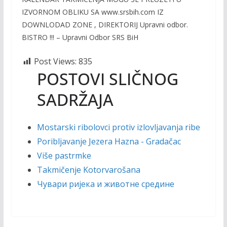
IZVORNOM OBLIKU SA www.srsbih.com IZ
DOWNLODAD ZONE , DIREKTORIJ Upravni odbor.
BISTRO !!! – Upravni Odbor SRS BiH
Post Views:
835
POSTOVI SLIČNOG
SADRŽAJA
Mostarski ribolovci protiv izlovljavanja ribe
Poribljavanje Jezera Hazna - Gradačac
Više pastrmke
Takmičenje Kotorvarošana
Чувари ријека и животне средине