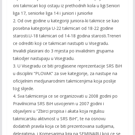
oni takmicari koji ostaju iz prethodnih kola u ligi.Seniori
liga 17, seniorke liga 14 i juniori i juniorke
2. Od ove godine u kategoriji juniora-ki takmice se kao
posebna kategorija U-22 takmicari od 18-22 godine
starosti.U-18 takmicari od 14-18 godina starosti.Treneri
ce odrediti koji ce takmicari nastupiti u Visegradu.
Invalidi plasirani do 3 mjesta po invalidnim grupama
takodjer nastupaju u Visegradu.
3. U Visegradu ce biti proglasene reprezentacije SRS BiH
u disciplini “PLOVAK” za sve kategorije, za nastupe na
oficijelnim medjunarodnim takmicenjima koja poslije
tog slijede.
4. Sva takmicenja ce se organizovati u 2008 godini po
Pravilnicima SRS BiH usvojenim u 2007 godini i
objavljeni u “Zbirci propisa i akata koja regulisu
takmicarsku aktivnost u SRS BiH”, te na osnovu
dodatnih pravila koja ce biti prezentovana sudijama,
delegatima, i Komesarima liga na SEMINARU koji ce se