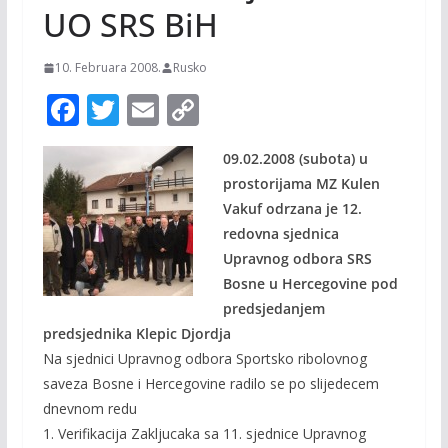
UO SRS BiH
10. Februara 2008.
Rusko
F
T
E
C
ac
w
m
o
09.02.2008 (subota) u
e
itt
ai
p
prostorijama MZ Kulen
b
er
l
y
Vakuf odrzana je 12.
o
Li
redovna sjednica
o
n
Upravnog odbora SRS
Bosne u Hercegovine pod
k
k
predsjedanjem
predsjednika Klepic Djordja
Na sjednici Upravnog odbora Sportsko ribolovnog
saveza Bosne i Hercegovine radilo se po slijedecem
dnevnom redu
1. Verifikacija Zakljucaka sa 11. sjednice Upravnog