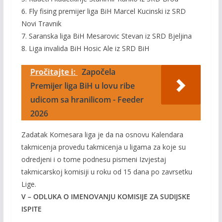
6. Fly fising premijer liga BiH Marcel Kucinski iz SRD
Novi Travnik
7. Saranska liga BiH Mesarovic Stevan iz SRD Bjeljina
8. Liga invalida BiH Hosic Ale iz SRD BiH
Pročitajte i:
Započela
Premijer liga BiH u lovu ribe
udicom sa hranilicom - Feeder
2026
Zadatak Komesara liga je da na osnovu Kalendara
takmicenja provedu takmicenja u ligama za koje su
odredjeni i o tome podnesu pismeni Izvjestaj
takmicarskoj komisiji u roku od 15 dana po zavrsetku
Lige.
V – ODLUKA O IMENOVANJU KOMISIJE ZA SUDIJSKE
ISPITE