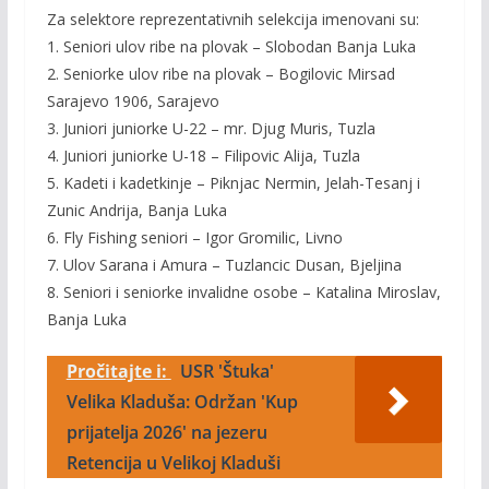
Za selektore reprezentativnih selekcija imenovani su:
1. Seniori ulov ribe na plovak – Slobodan Banja Luka
2. Seniorke ulov ribe na plovak – Bogilovic Mirsad
Sarajevo 1906, Sarajevo
3. Juniori juniorke U-22 – mr. Djug Muris, Tuzla
4. Juniori juniorke U-18 – Filipovic Alija, Tuzla
5. Kadeti i kadetkinje – Piknjac Nermin, Jelah-Tesanj i
Zunic Andrija, Banja Luka
6. Fly Fishing seniori – Igor Gromilic, Livno
7. Ulov Sarana i Amura – Tuzlancic Dusan, Bjeljina
8. Seniori i seniorke invalidne osobe – Katalina Miroslav,
Banja Luka
Pročitajte i:
USR 'Štuka'
Velika Kladuša: Održan 'Kup
prijatelja 2026' na jezeru
Retencija u Velikoj Kladuši