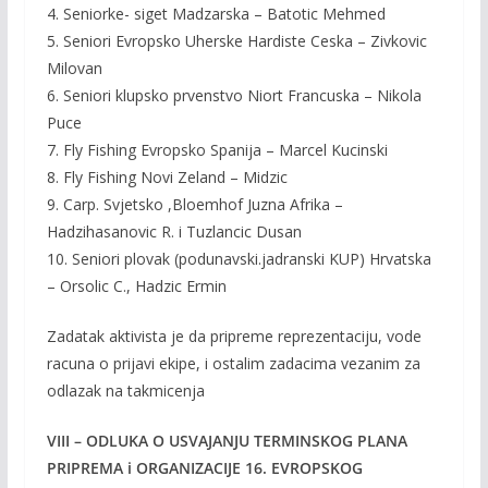
4. Seniorke- siget Madzarska – Batotic Mehmed
5. Seniori Evropsko Uherske Hardiste Ceska – Zivkovic
Milovan
6. Seniori klupsko prvenstvo Niort Francuska – Nikola
Puce
7. Fly Fishing Evropsko Spanija – Marcel Kucinski
8. Fly Fishing Novi Zeland – Midzic
9. Carp. Svjetsko ,Bloemhof Juzna Afrika –
Hadzihasanovic R. i Tuzlancic Dusan
10. Seniori plovak (podunavski.jadranski KUP) Hrvatska
– Orsolic C., Hadzic Ermin
Zadatak aktivista je da pripreme reprezentaciju, vode
racuna o prijavi ekipe, i ostalim zadacima vezanim za
odlazak na takmicenja
VIII – ODLUKA O USVAJANJU TERMINSKOG PLANA
PRIPREMA i ORGANIZACIJE 16. EVROPSKOG