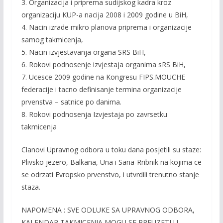
3. Organizacija i priprema sudijskog kadra kroz
organizaciju KUP-a nacija 2008 i 2009 godine u BiH,
4. Nacin izrade mikro planova priprema i organizacije
samog takmicenja,
5. Nacin izvjestavanja organa SRS BiH,
6. Rokovi podnosenje izvjestaja organima sRS BiH,
7. Ucesce 2009 godine na Kongresu FIPS.MOUCHE
federacije i tacno definisanje termina organizacije
prvenstva – satnice po danima.
8. Rokovi podnosenja Izvjestaja po zavrsetku
takmicenja
Clanovi Upravnog odbora u toku dana posjetili su staze:
Plivsko jezero, Balkana, Una i Sana-Rribnik na kojima ce
se odrzati Evropsko prvenstvo, i utvrdili trenutno stanje
staza.
NAPOMENA : SVE ODLUKE SA UPRAVNOG ODBORA,
KALENDAR TAKMICENJA MOGU SE PREUZETI U