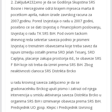
2. Zaklju&#232;eno je da se Godišnja Skupstina SRS
Bosne i Hercegovine odrzi krajem mjeseca marta ili
pocetkom aprila, nakon izrade zavrskog racuna za
2007.godinu. Pored Izvjestaja o radu u 2007 godini,
posebno ce se dati Izvjestaj o Financijskom poslovanju,
Izvjestaj o radu TK SRS BiH. Pod ovom tackom
dnevnog reda sekretar saveza podnio je pismeni
Izvjestaj o trenutnim obavezama koje treba savez da
ispuni izmedju ostalih prema SRD Jelah Tesanj, SRD
Capljina, placanje zakupa prostorija itd., te obaveze SRS
F BiH koje isti treba da izmiri prema SRS BiH. Zbog
neaktivnosti clanoca SRS Distrikta Brcko
u radu krovnog saveza zakljuceno je da se
gradonacelniku Brckog uputi pismo i zatrazi od njega
intervencija u smislu aktiviranja saveza Distrikta Brcko u
organima SRS BiH i izmirivanje obaveza prema SRS BiH.
Predsjednik UO gosp. Klepic i Predsjednik Izvrsnog