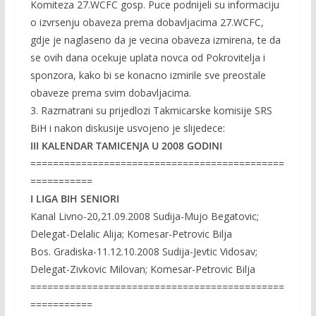
Komiteza 27.WCFC gosp. Puce podnijeli su informaciju
o izvrsenju obaveza prema dobavljacima 27.WCFC,
gdje je naglaseno da je vecina obaveza izmirena, te da
se ovih dana ocekuje uplata novca od Pokrovitelja i
sponzora, kako bi se konacno izmirile sve preostale
obaveze prema svim dobavljacima.
3. Razmatrani su prijedlozi Takmicarske komisije SRS
BiH i nakon diskusije usvojeno je slijedece:
III KALENDAR TAMICENJA U 2008 GODINI
=============================================
===========
I LIGA BIH SENIORI
Kanal Livno-20,21.09.2008 Sudija-Mujo Begatovic;
Delegat-Delalic Alija; Komesar-Petrovic Bilja
Bos. Gradiska-11.12.10.2008 Sudija-Jevtic Vidosav;
Delegat-Zivkovic Milovan; Komesar-Petrovic Bilja
=============================================
===========