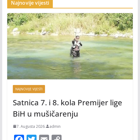
Najnovije vijesti
NAJNOVIJE VIJESTI
Satnica 7. i 8. kola Premijer lige
BiH u mušičarenju
7. Augusta 2026.
admin
F
T
E
C