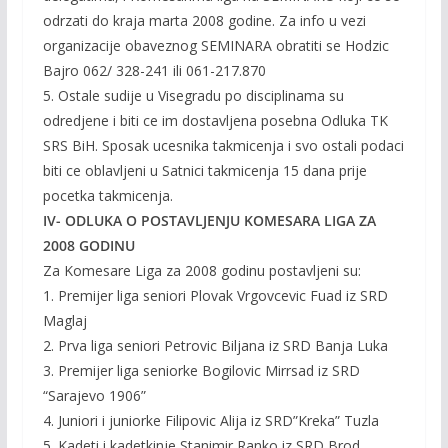
odrzati do kraja marta 2008 godine. Za info u vezi
organizacije obaveznog SEMINARA obratiti se Hodzic
Bajro 062/ 328-241 ili 061-217.870
5. Ostale sudije u Visegradu po disciplinama su
odredjene i biti ce im dostavljena posebna Odluka TK
SRS BiH. Sposak ucesnika takmicenja i svo ostali podaci
biti ce oblavljeni u Satnici takmicenja 15 dana prije
pocetka takmicenja.
IV- ODLUKA O POSTAVLJENJU KOMESARA LIGA ZA
2008 GODINU
Za Komesare Liga za 2008 godinu postavljeni su:
1. Premijer liga seniori Plovak Vrgovcevic Fuad iz SRD
Maglaj
2. Prva liga seniori Petrovic Biljana iz SRD Banja Luka
3. Premijer liga seniorke Bogilovic Mirrsad iz SRD
“Sarajevo 1906”
4. Juniori i juniorke Filipovic Alija iz SRD”Kreka” Tuzla
5. Kadeti i kadetkinje Stanimir Ranko iz SRD Brod