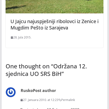
U Jajcu najuspješniji ribolovci iz Zenice i
Mugdim Pešto iz Sarajeva
28. Jula 2015.
One thought on “
Održana 12.
sjednica UO SRS BiH
”
Rusko
Post author
27. Januara 2010. at 12:23
Permalink