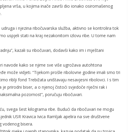
zapljena vrša, u kojima inače završi dio ionako osiromašenog
.
 udruga i njezina ribočuvarska služba, aktivno se kontrolira tok
 smo uspjeli stati na kraj nezakonitom izlovu ribe. U tome nam
adnju”, kazali su ribočuvari, dodavši kako im i mještani
vari navode kako se njime sve više ugrožava autohtona
jeđe može vidjeti. “Tijekom prošle ribolovne godine imali smo tri
mo riblji fond Trebižata uništavaju nesavjesni ribolovci. I s tim
je prirodni biser, a o njenoj čistoći svjedoče riječni rak i
 maksimalna pozornost”, poručuju ribočuvari.
eću, svega šest kilograma ribe. Budući da ribočuvari ne mogu
edsjednik USR Kravica Ivica Ramljak apelira na sve društvene
og vodenog bisera.
titnik rijeke i njenih stanovnika, kazuje podatak da su trojica