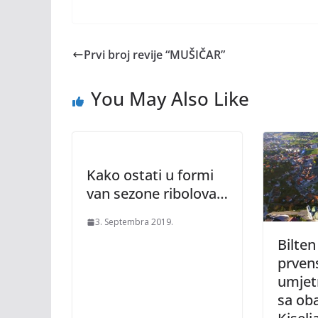
Prvi broj revije “MUŠIČAR”
You May Also Like
Kako ostati u formi
van sezone ribolova…
3. Septembra 2019.
Bilten
prvens
umje
sa oba