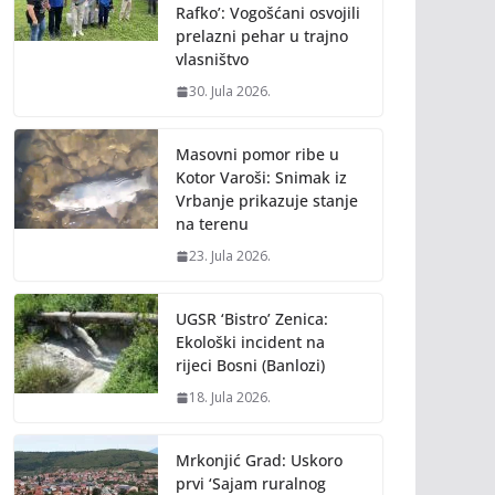
Rafko’: Vogošćani osvojili
prelazni pehar u trajno
vlasništvo
30. Jula 2026.
Masovni pomor ribe u
Kotor Varoši: Snimak iz
Vrbanje prikazuje stanje
na terenu
23. Jula 2026.
UGSR ‘Bistro’ Zenica:
Ekološki incident na
rijeci Bosni (Banlozi)
18. Jula 2026.
Mrkonjić Grad: Uskoro
prvi ‘Sajam ruralnog