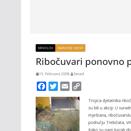
KRIVOLOV
NAJNOVIJE VIJESTI
Ribočuvari ponovno plij
15. Februara 2008.
Senad
F
T
E
C
ac
w
m
o
Trojica djelatnika rib
e
itt
ai
p
su bili u akciji. U sura
b
er
l
y
mještana, ribočuvarska
o
Li
području Trebižata, Vri
Kako su nam kazali ribo