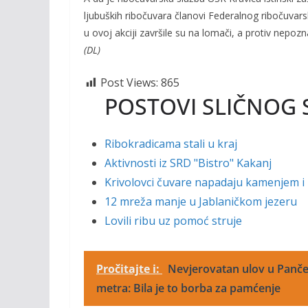
ljubuških ribočuvara članovi Federalnog ribočuvar
u ovoj akciji završile su na lomači, a protiv nepozna
(DL)
Post Views:
865
POSTOVI SLIČNOG 
Ribokradicama stali u kraj
Aktivnosti iz SRD "Bistro" Kakanj
Krivolovci čuvare napadaju kamenjem i
12 mreža manje u Jablaničkom jezeru
Lovili ribu uz pomoć struje
Pročitajte i:
Nevjerovatan ulov u Panče
metra: Bila je to borba za pamćenje