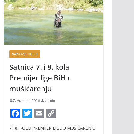
NAJNOVIJE VIJESTI
Satnica 7. i 8. kola
Premijer lige BiH u
mušičarenju
7. Augusta 2026.
admin
F
T
E
C
ac
w
m
o
7 i 8. KOLO PREMIJER LIGE U MUŠIČARENJU
e
itt
ai
p