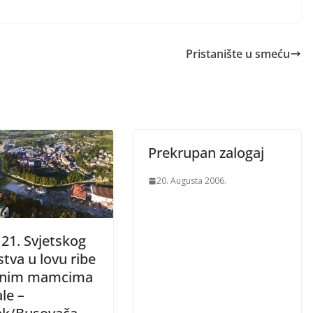
Pristanište u smeću
Prekrupan zalogaj
20. Augusta 2006.
 21. Svjetskog
tva u lovu ribe
tnim mamcima
le –