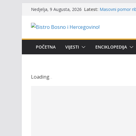
Skip
Latest:
Masovni pomor rib
Nedjelja, 9 Augusta, 2026
to
prikazuje stanje n
Satnica 7. i 8. kol
content
Poziv za učešće u P
i amura’
Obavještenje takmi
osobe sa invalidi
POČETNA
VIJESTI
ENCIKLOPEDIJA
Održan 15. Memorij
osvojili prelazni p
Loading
.
.
.