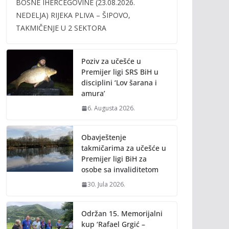
BOSNE IHERCEGOVINE (23.08.2026.
b
er
l
y
NEDELJA) RIJEKA PLIVA – ŠIPOVO,
o
Li
TAKMIČENJE U 2 SEKTORA
o
n
k
k
Poziv za učešće u
Premijer ligi SRS BiH u
disciplini ‘Lov šarana i
amura’
6. Augusta 2026.
Obavještenje
takmičarima za učešće u
Premijer ligi BiH za
osobe sa invaliditetom
30. Jula 2026.
Održan 15. Memorijalni
kup ‘Rafael Grgić –