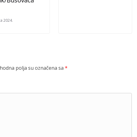
jak/Busovača
ta 2024.
odna polja su označena sa
*