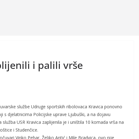
enili i palili vrše
očuvarske službe Udruge sportskih ribolovaca Kravica ponovno
dnji s djelatnicima Policijske uprave Ljubuški, a na dojavu
 služba USR Kravica zaplijenila je i uništila 10 komada vrša na
oštice i Studenčice.
čuvari Vinko Pehar, Željko Antić i Mile Bradvica, ovo nije