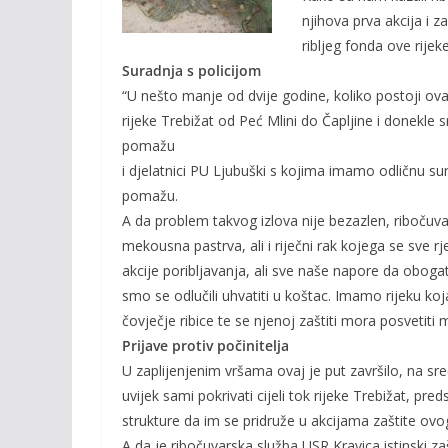
o
n
njihova prva akcija i 
k
k
ribljeg fonda ove rijeke
Suradnja s policijom
“U nešto manje od dvije godine, koliko postoji ova
rijeke Trebižat od Peć Mlini do Čapljine i donekle
pomažu
i djelatnici PU Ljubuški s kojima imamo odličnu sur
pomažu.
A da problem takvog izlova nije bezazlen, riboču
mekousna pastrva, ali i riječni rak kojega se sve r
akcije poribljavanja, ali sve naše napore da obogati
smo se odlučili uhvatiti u koštac. Imamo rijeku koja 
čovječje ribice te se njenoj zaštiti mora posvetiti
Prijave protiv počinitelja
U zaplijenjenim vršama ovaj je put završilo, na sr
uvijek sami pokrivati cijeli tok rijeke Trebižat, pr
strukture da im se pridruže u akcijama zaštite ov
A da je ribočuvarska služba USR Kravica istinski zaš