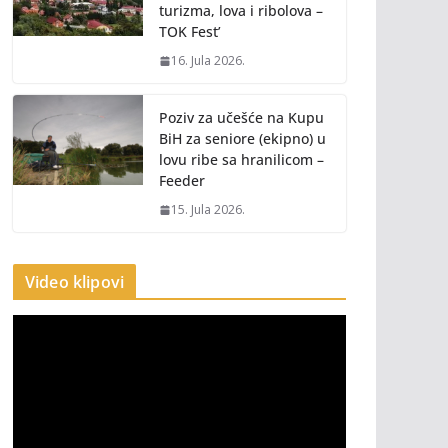
turizma, lova i ribolova –
TOK Fest’
16. Jula 2026.
Poziv za učešće na Kupu
BiH za seniore (ekipno) u
lovu ribe sa hranilicom –
Feeder
15. Jula 2026.
Video klipovi