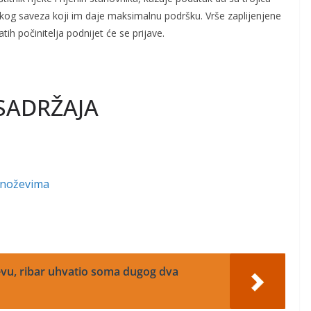
skog saveza koji im daje maksimalnu podršku. Vrše zaplijenjene
tih počinitelja podnijet će se prijave.
SADRŽAJA
 noževima
vu, ribar uhvatio soma dugog dva