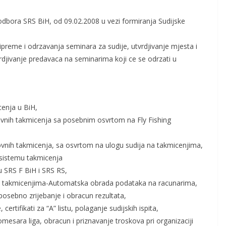
dbora SRS BiH, od 09.02.2008 u vezi formiranja Sudijske
preme i odrzavanja seminara za sudije, utvrdjivanje mjesta i
rdjivanje predavaca na seminarima koji ce se odrzati u
enja u BiH,
vnih takmicenja sa posebnim osvrtom na Fly Fishing
vnih takmicenja, sa osvrtom na ulogu sudija na takmicenjima,
sistemu takmicenja
 SRS F BiH i SRS RS,
m takmicenjima-Automatska obrada podataka na racunarima,
osebno zrijebanje i obracun rezultata,
ertifikati za “A” listu, polaganje sudijskih ispita,
sara liga, obracun i priznavanje troskova pri organizaciji