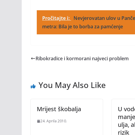
Pročitajte i:
Nevjerovatan ulov u Panče
metra: Bila je to borba za pamćenje
Ribokradice i kormorani najveci problem
You May Also Like
Mrijest škobalja
U vodo
manje
24. Aprila 2010.
ulja, a
rizik