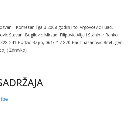
ani i Komesari liga u 2008 godini i to: Vrgovcevic Fuad,
vic Stevan, Bogilovic Mirsad, Filipovic Alija i Stanimir Ranko.
/ 328-241 Hodzic Bajro, 061/217-870 Hadzihasanovic Rifet, gen.
oj ( Zdravko).
SADRŽAJA
ribe