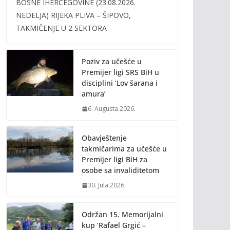
BOSNE IHERCEGOVINE (23.08.2026.
b
er
l
y
NEDELJA) RIJEKA PLIVA – ŠIPOVO,
o
Li
TAKMIČENJE U 2 SEKTORA
o
n
k
k
Poziv za učešće u
Premijer ligi SRS BiH u
disciplini ‘Lov šarana i
amura’
6. Augusta 2026.
Obavještenje
takmičarima za učešće u
Premijer ligi BiH za
osobe sa invaliditetom
30. Jula 2026.
Održan 15. Memorijalni
kup ‘Rafael Grgić –