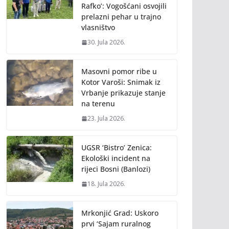
Rafko’: Vogošćani osvojili
prelazni pehar u trajno
vlasništvo
30. Jula 2026.
Masovni pomor ribe u
Kotor Varoši: Snimak iz
Vrbanje prikazuje stanje
na terenu
23. Jula 2026.
UGSR ‘Bistro’ Zenica:
Ekološki incident na
rijeci Bosni (Banlozi)
18. Jula 2026.
Mrkonjić Grad: Uskoro
prvi ‘Sajam ruralnog