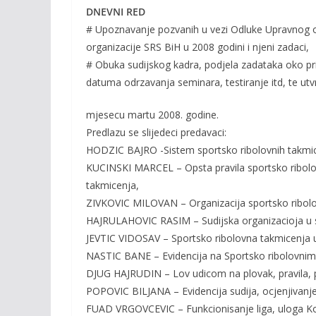
o
n
DNEVNI RED
k
k
# Upoznavanje pozvanih u vezi Odluke Upravnog o
organizacije SRS BiH u 2008 godini i njeni zadaci,
# Obuka sudijskog kadra, podjela zadataka oko pri
datuma odrzavanja seminara, testiranje itd, te utv
mjesecu martu 2008. godine.
Predlazu se slijedeci predavaci:
HODZIC BAJRO -Sistem sportsko ribolovnih takmic
KUCINSKI MARCEL – Opsta pravila sportsko ribolo
takmicenja,
ZIVKOVIC MILOVAN – Organizacija sportsko ribolo
HAJRULAHOVIC RASIM – Sudijska organizacioja u 
JEVTIC VIDOSAV – Sportsko ribolovna takmicenja u
NASTIC BANE – Evidencija na Sportsko ribolovni
DJUG HAJRUDIN – Lov udicom na plovak, pravila, p
POPOVIC BILJANA – Evidencija sudija, ocjenjivanje, c
FUAD VRGOVCEVIC – Funkcionisanje liga, uloga Kome