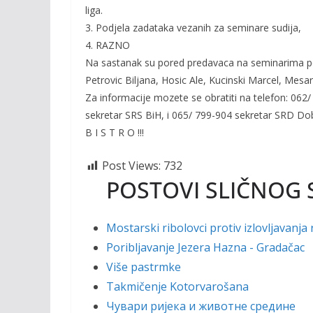
liga.
3. Podjela zadataka vezanih za seminare sudija,
4. RAZNO
Na sastanak su pored predavaca na seminarima pozv
Petrovic Biljana, Hosic Ale, Kucinski Marcel, Mesaro
Za informacije mozete se obratiti na telefon: 062
sekretar SRS BiH, i 065/ 799-904 sekretar SRD Dob
B I S T R O !!!
Post Views:
732
POSTOVI SLIČNOG 
Mostarski ribolovci protiv izlovljavanja 
Poribljavanje Jezera Hazna - Gradačac
Više pastrmke
Takmičenje Kotorvarošana
Чувари ријека и животне средине