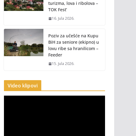
turizma, lova i ribolova –
TOK Fest’
16. Jula 2026.
Poziv za učešće na Kupu
BiH za seniore (ekipno) u
lovu ribe sa hranilicom –
Feeder
15. Jula 2026.
Video klipovi