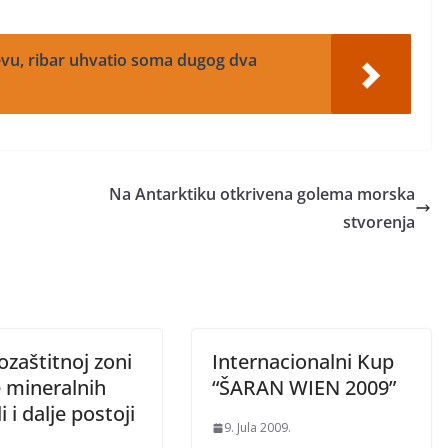
vu, ribar uhvatio soma dugog dva
Na Antarktiku otkrivena golema morska
stvorenja
zaštitnoj zoni
Internacionalni Kup
 mineralnih
“ŠARAN WIEN 2009”
li i dalje postoji
9. Jula 2009.