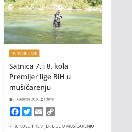
NAJNOVIJE VIJESTI
Satnica 7. i 8. kola
Premijer lige BiH u
mušičarenju
7. Augusta 2026.
admin
F
T
E
C
ac
w
m
o
7 i 8. KOLO PREMIJER LIGE U MUŠIČARENJU
e
itt
ai
p