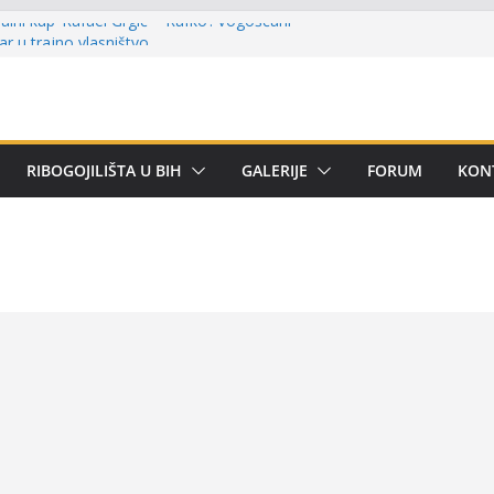
lni kup ‘Rafael Grgić – Rafko’: Vogošćani
har u trajno vlasništvo
u Kotor Varoši: Snimak iz Vrbanje
 terenu
 Premijer lige BiH u mušičarenju
emijer ligi SRS BiH u disciplini ‘Lov šarana
RIBOGOJILIŠTA U BIH
GALERIJE
FORUM
KON
arima za učešće u Premijer ligi BiH za
tom