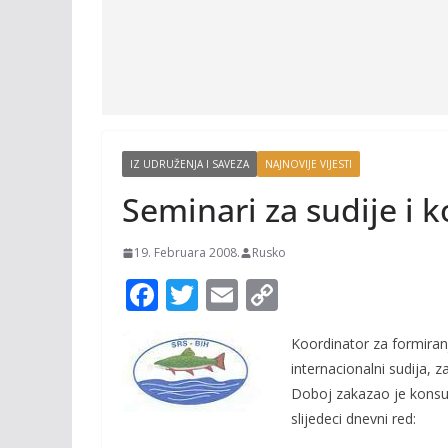
IZ UDRUŽENJA I SAVEZA
NAJNOVIJE VIJESTI
Seminari za sudije i 
19. Februara 2008.
Rusko
F
T
E
C
ac
w
m
o
Koordinator za formiran
e
itt
ai
p
internacionalni sudija, 
b
er
l
y
Doboj zakazao je konsult
o
Li
slijedeci dnevni red: