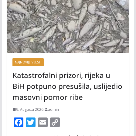
NAJNOVIJE VIJESTI
Katastrofalni prizori, rijeka u
BiH potpuno presušila, uslijedio
masovni pomor ribe
9. Augusta 2026.
admin
F
T
E
C
ac
w
m
o