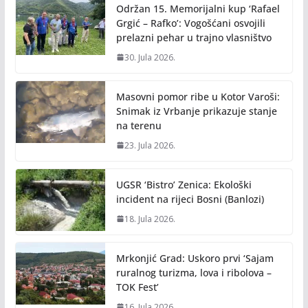
Održan 15. Memorijalni kup ‘Rafael
Grgić – Rafko’: Vogošćani osvojili
prelazni pehar u trajno vlasništvo
30. Jula 2026.
Masovni pomor ribe u Kotor Varoši:
Snimak iz Vrbanje prikazuje stanje
na terenu
23. Jula 2026.
UGSR ‘Bistro’ Zenica: Ekološki
incident na rijeci Bosni (Banlozi)
18. Jula 2026.
Mrkonjić Grad: Uskoro prvi ‘Sajam
ruralnog turizma, lova i ribolova –
TOK Fest’
16. Jula 2026.