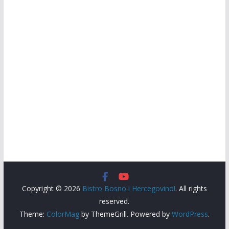
Copyright © 2026
Bistro Bosno i Hercegovino!
. All rights
reserved.
Theme:
ColorMag
by ThemeGrill. Powered by
WordPress
.