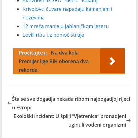
Aktivnosti iz SRD "Bistro" Kakanj
Krivolovci čuvare napadaju kamenjem i
noževima
12 mreža manje u Jablaničkom jezeru
Lovili ribu uz pomoć struje
Pročitajte i:
Na dva kola
Premijer lige BiH oborena dva
rekorda
Šta se sve dogadja nekada ribom najbogatijoj rijeci
u Evropi
Ekološki incident: U špilji “Vjetrenica” pronadjeni
uginuli vodeni organizmi