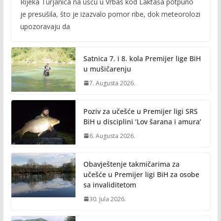
Rijeka Turjanica na ušću u Vrbas kod Laktaša potpuno
e
itt
ai
p
je presušila, što je izazvalo pomor ribe, dok meteorolozi
b
er
l
y
upozoravaju da
o
Li
o
n
Satnica 7. i 8. kola Premijer lige BiH
k
k
u mušičarenju
7. Augusta 2026.
Poziv za učešće u Premijer ligi SRS
BiH u disciplini ‘Lov šarana i amura’
6. Augusta 2026.
Obavještenje takmičarima za
učešće u Premijer ligi BiH za osobe
sa invaliditetom
30. Jula 2026.