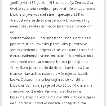
godišnji A.I. i i 39 godišnji N.E. sa područja Zenice. Ova
dvojica su priznala nedjelo i protiv njih će bit podnesena
krivična prijava kod nadležne inspekcije u SBK-u.
Pretpostavlja se da su ova četvorka krivolovaca tog
dana došli uzvodno uz riječicu Jezernicu automobilom
do
vodozahvata MHC Jezernica ispod Hrida. Odatle su su
pješice stigli na Prokoško jezero. Iako je Prokoško
jezero zaleđeno i udaljeno 25 km od Fojnice i na 1636
metara nadmorske visine, oni su uspjeli krivoloviti ribu.
Motornom pilom su prorezali led koji je debljine na
Prokoškom jezeru od 30 do 40 cm. Lovili su na žive
mamce. Napravili su rezove na više mjesta i izvadili
kocke. Oduzet im je pribor kojim su se koristili u
krivolovu. Visina snijega je od oko 30 do 40 cm, a ima
smetova i do 2 metra. Vjerovatno su boravili u
katunima, kojih na jezeru ima oko 200. Pretpostavlja se
da su to radili u nekoliko navrata u posljednja dva