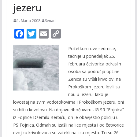
jezeru
1. Marta 2008.
Senad
F
T
E
C
ac
w
m
o
Početkom ove sedmice,
e
itt
ai
p
tačnije u ponedeljak 25.
b
er
l
y
februara četvorica odraslih
o
Li
osoba sa područja općine
o
n
Zenica su vršili krivolov, na
Prokoškom jezeru lovili su
k
k
ribu u jezeru. Iako je
lovostaj na svim vodotokovima i Prokoškom jezeru, oni
su bili u krivolovu. Na dojavu ribočuvaru UG SR “Fojnica”
iz Fojnice Džemilu Berbiću, on je obavjestio policiju u
PS Fojnica. Odmah su izašli na lice mjesta i od četvorice
dvojicu krivolovaca su zatekli na licu mjesta. To su 26