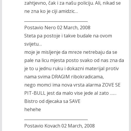
zahtjevno, čak i za našu policiju. Ali, nikad se
ne zna ko je ciji amidzic…
_______________________________
Postavio Nero 02 March, 2008
Steta pa postoje i takve budale na ovom
svijetu…
moje je misljenje da mreze netrebaju da se
pale na licu mjesta posto svako od nas zna da
je to u jednu ruku i dokazni materijal protiv
nama svima DRAGIM ribokradicama,
nego momci ima nova vrsta alarma ZOVE SE
PIT-BULL jest da malo vise jede al zato ……
Bistro od djecaka sa SAVE
hehehe
_______________________________
Postavio Kovach 02 March, 2008