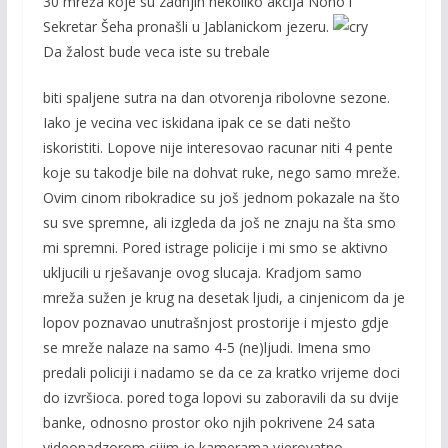
30 mreža koje su zadnjih nekoliko akcija Nono i
Sekretar Šeha pronašli u Jablanickom jezeru.
Da žalost bude veca iste su trebale
biti spaljene sutra na dan otvorenja ribolovne sezone.
Iako je vecina vec iskidana ipak ce se dati nešto
iskoristiti. Lopove nije interesovao racunar niti 4 pente
koje su takodje bile na dohvat ruke, nego samo mreže.
Ovim cinom ribokradice su još jednom pokazale na što
su sve spremne, ali izgleda da još ne znaju na šta smo
mi spremni. Pored istrage policije i mi smo se aktivno
ukljucili u rješavanje ovog slucaja. Kradjom samo
mreža sužen je krug na desetak ljudi, a cinjenicom da je
lopov poznavao unutrašnjost prostorije i mjesto gdje
se mreže nalaze na samo 4-5 (ne)ljudi. Imena smo
predali policiji i nadamo se da ce za kratko vrijeme doci
do izvršioca. pored toga lopovi su zaboravili da su dvije
banke, odnosno prostor oko njih pokrivene 24 sata
videonadzorom cijim je kamerama vjerovatno