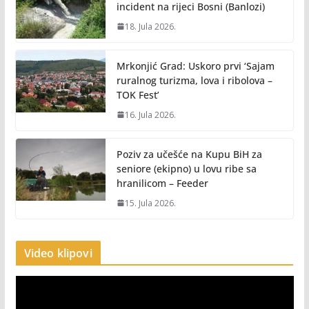
incident na rijeci Bosni (Banlozi)
18. Jula 2026.
Mrkonjić Grad: Uskoro prvi ‘Sajam
ruralnog turizma, lova i ribolova –
TOK Fest’
16. Jula 2026.
Poziv za učešće na Kupu BiH za
seniore (ekipno) u lovu ribe sa
hranilicom – Feeder
15. Jula 2026.
Video klipovi