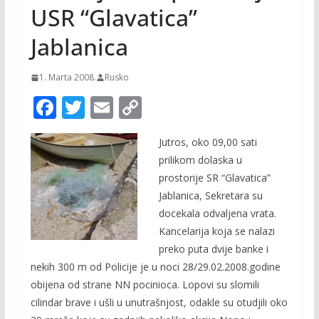
USR “Glavatica”
Jablanica
1. Marta 2008.
Rusko
F
T
E
C
ac
w
m
o
Jutros, oko 09,00 sati
e
itt
ai
p
prilikom dolaska u
b
er
l
y
prostorije SR “Glavatica”
o
Li
Jablanica, Sekretara su
o
n
docekala odvaljena vrata.
Kancelarija koja se nalazi
k
k
preko puta dvije banke i
nekih 300 m od Policije je u noci 28/29.02.2008.godine
obijena od strane NN pocinioca. Lopovi su slomili
cilindar brave i ušli u unutrašnjost, odakle su otudjili oko