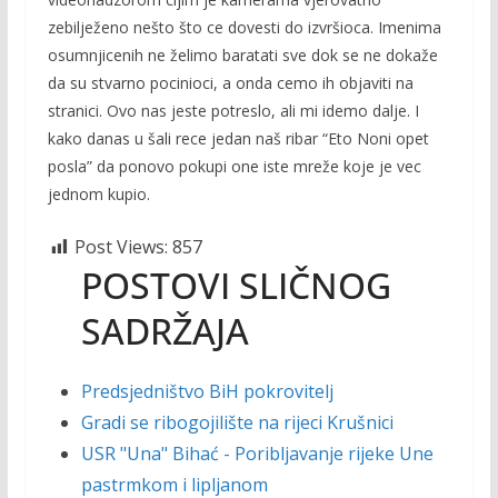
zebilježeno nešto što ce dovesti do izvršioca. Imenima
osumnjicenih ne želimo baratati sve dok se ne dokaže
da su stvarno pocinioci, a onda cemo ih objaviti na
stranici. Ovo nas jeste potreslo, ali mi idemo dalje. I
kako danas u šali rece jedan naš ribar “Eto Noni opet
posla” da ponovo pokupi one iste mreže koje je vec
jednom kupio.
Post Views:
857
POSTOVI SLIČNOG
SADRŽAJA
Predsjedništvo BiH pokrovitelj
Gradi se ribogojilište na rijeci Krušnici
USR "Una" Bihać - Poribljavanje rijeke Une
pastrmkom i lipljanom