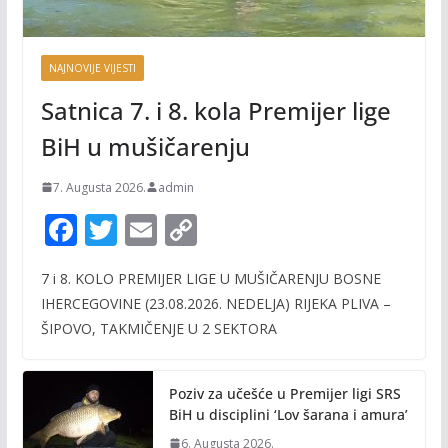
NAJNOVIJE VIJESTI
Satnica 7. i 8. kola Premijer lige
BiH u mušičarenju
7. Augusta 2026.
admin
F
T
E
C
ac
w
m
o
7 i 8. KOLO PREMIJER LIGE U MUŠIČARENJU BOSNE
e
itt
ai
p
IHERCEGOVINE (23.08.2026. NEDELJA) RIJEKA PLIVA –
b
er
l
y
ŠIPOVO, TAKMIČENJE U 2 SEKTORA
o
Li
o
n
Poziv za učešće u Premijer ligi SRS
k
k
BiH u disciplini ‘Lov šarana i amura’
6. Augusta 2026.