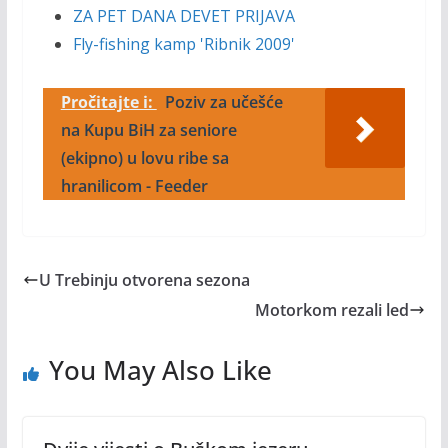
ZA PET DANA DEVET PRIJAVA
Fly-fishing kamp 'Ribnik 2009'
Pročitajte i:
Poziv za učešće
na Kupu BiH za seniore
(ekipno) u lovu ribe sa
hranilicom - Feeder
U Trebinju otvorena sezona
Motorkom rezali led
You May Also Like