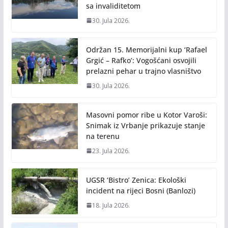
sa invaliditetom
30. Jula 2026.
Održan 15. Memorijalni kup ‘Rafael
Grgić – Rafko’: Vogošćani osvojili
prelazni pehar u trajno vlasništvo
30. Jula 2026.
Masovni pomor ribe u Kotor Varoši:
Snimak iz Vrbanje prikazuje stanje
na terenu
23. Jula 2026.
UGSR ‘Bistro’ Zenica: Ekološki
incident na rijeci Bosni (Banlozi)
18. Jula 2026.