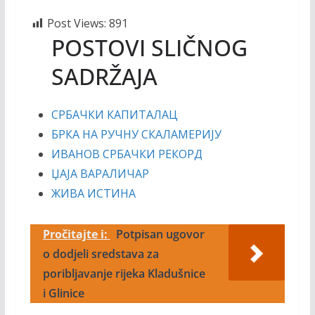
Post Views:
891
POSTOVI SLIČNOG
SADRŽAJA
СРБАЧКИ КАПИТАЛАЦ
БРКА НА РУЧНУ СКАЛАМЕРИЈУ
ИВАНОВ СРБАЧКИ РЕКОРД
ЏАЈА ВАРАЛИЧАР
ЖИВА ИСТИНА
Pročitajte i:
Potpisan ugovor
o dodjeli sredstava za
poribljavanje rijeka Kladušnice
i Glinice