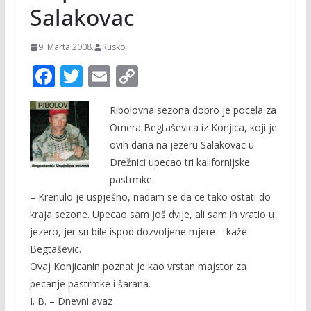
Salakovac
9. Marta 2008.
Rusko
F
T
E
C
ac
w
m
o
Ribolovna sezona dobro je pocela za
e
itt
ai
p
Omera Begtaševica iz Konjica, koji je
b
er
l
y
ovih dana na jezeru Salakovac u
o
Li
Drežnici upecao tri kalifornijske
o
n
pastrmke.
– Krenulo je uspješno, nadam se da ce tako ostati do
k
k
kraja sezone. Upecao sam još dvije, ali sam ih vratio u
jezero, jer su bile ispod dozvoljene mjere – kaže
Begtaševic.
Ovaj Konjicanin poznat je kao vrstan majstor za
pecanje pastrmke i šarana.
I. B. – Dnevni avaz