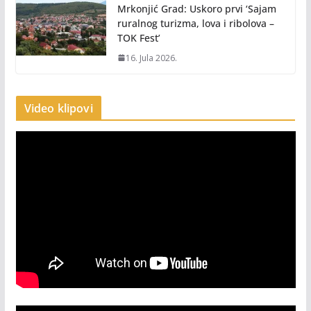
Mrkonjić Grad: Uskoro prvi ‘Sajam
ruralnog turizma, lova i ribolova –
TOK Fest’
16. Jula 2026.
Video klipovi