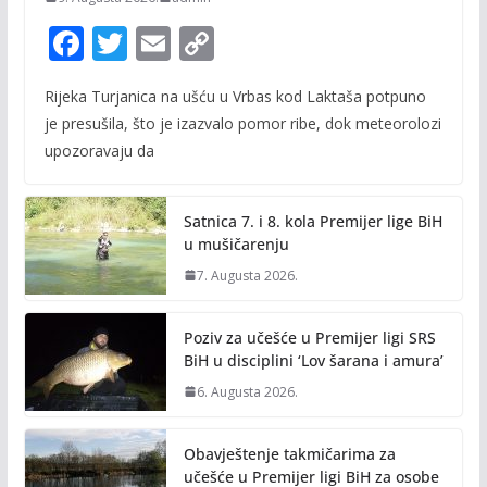
F
T
E
C
ac
w
m
o
Rijeka Turjanica na ušću u Vrbas kod Laktaša potpuno
e
itt
ai
p
je presušila, što je izazvalo pomor ribe, dok meteorolozi
b
er
l
y
upozoravaju da
o
Li
o
n
Satnica 7. i 8. kola Premijer lige BiH
k
k
u mušičarenju
7. Augusta 2026.
Poziv za učešće u Premijer ligi SRS
BiH u disciplini ‘Lov šarana i amura’
6. Augusta 2026.
Obavještenje takmičarima za
učešće u Premijer ligi BiH za osobe