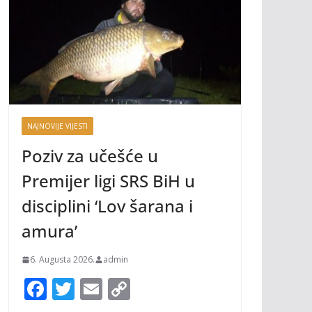
NAJNOVIJE VIJESTI
Poziv za učešće u
Premijer ligi SRS BiH u
disciplini ‘Lov šarana i
amura’
6. Augusta 2026.
admin
F
T
E
C
ac
w
m
o