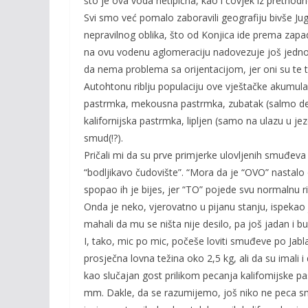
što je ova voda netipična, kao i čovjek iz prethodn
Svi smo već pomalo zaboravili geografiju bivše Jugo
nepravilnog oblika, što od Konjica ide prema zapa
na ovu vodenu aglomeraciju nadovezuje još jedno 
da nema problema sa orijentacijom, jer oni su te t
Autohtonu riblju populaciju ove vještačke akumulaci
pastrmka, mekousna pastrmka, zubatak (salmo dentex)
kalifornijska pastrmka, lipljen (samo na ulazu u je
smud(!?).
Pričali mi da su prve primjerke ulovljenih smuđeva 
“bodljikavo čudovište”. “Mora da je “OVO” nastalo 
spopao ih je bijes, jer “TO” pojede svu normalnu ri
Onda je neko, vjerovatno u pijanu stanju, ispekao
mahali da mu se ništa nije desilo, pa još jadan i bu
I, tako, mic po mic, počeše loviti smuđeve po Jab
prosječna lovna težina oko 2,5 kg, ali da su imali i
kao slučajan gost prilikom pecanja kalifomijske pas
mm. Dakle, da se razumijemo, još niko ne peca smu