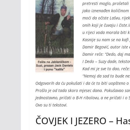
o
Li
pretresti moglo, prošetali
o
n
jako iznenađen količinom ri
moći da očiste Lašvu, rijek
k
k
onih koji je čuvaju i čist
u rijeci voda morala biti 
Kasnije su nam se na kafi 
Damir Begović, autor iste 
Damir reče: “Dedo, daj ma
I Dedo – Suzy dade, tekstov
Kad mi je sve to dao, reče:
“Nemoj da sad to bude neš
Odgovorih da ću pokušati i da će to biti uopšteno o
Prošlo je od tada skoro mjesec dana. Pokušavao sam
Jednostavno, pričati o B-H ribolovu, a ne pričati i o S
Ovo su ti tekstovi.
ČOVJEK I JEZERO – Has