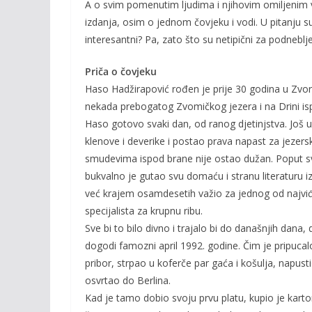
A o svim pomenutim ljudima i njihovim omiljenim vo
izdanja, osim o jednom čovjeku i vodi. U pitanju s
interesantni? Pa, zato što su netipični za podneblj
Priča o čovjeku
Haso Hadžirapović rođen je prije 30 godina u Zvo
nekada prebogatog Zvomičkog jezera i na Drini is
Haso gotovo svaki dan, od ranog djetinjstva. Još u
klenove i deverike i postao prava napast za jezers
smudevima ispod brane nije ostao dužan. Poput sv
bukvalno je gutao svu domaću i stranu literaturu iz
već krajem osamdesetih važio za jednog od najviđe
specijalista za krupnu ribu.
Sve bi to bilo divno i trajalo bi do današnjih dana,
dogodi famozni april 1992. godine. Čim je pripucal
pribor, strpao u koferče par gaća i košulja, napusti
osvrtao do Berlina.
Kad je tamo dobio svoju prvu platu, kupio je karton