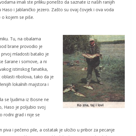
dama imali ste priliku ponešto da saznate iz naših ranijih
u Haso i Jablaničko jezero. Zašto su ovaj čovjek i ova voda
e o kojem se piše.
rniku. Tu, na obalama
pod brane provodio je
 prvoj mladosti batalio je
ke šarane i somove, a ni
akog istinskog fanatika,
 oblasti ribolova, tako da je
nijih lokalnih majstora i
 da se ljudima iz Bosne ne
o, Haso je poljubio svoj
o rodni grad i nije se
 piva i pečeno pile, a ostatak je uložio u pribor za pecanje