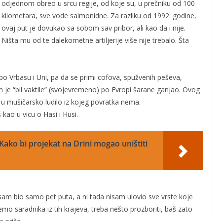
odjednom obreo u srcu regije, od koje su, u prečniku od 100
kilometara, sve vode salmonidne. Za razliku od 1992. godine,
ovaj put je dovukao sa sobom sav pribor, ali kao da i nije.
Ništa mu od te dalekometne artiljerije više nije trebalo. Šta
 po Vrbasu i Uni, pa da se primi cofova, spužvenih peševa,
 je “bil vaktile” (svojevremeno) po Evropi šarane ganjao. Ovog
o u mušičarsko ludilo iz kojeg povratka nema.
 kao u vicu o Hasi i Husi.
Kako bi projekat na Drini mogao uništiti
 sam bio samo pet puta, a ni tada nisam ulovio sve vrste koje
o saradnika iz tih krajeva, treba nešto prozboriti, baš zato