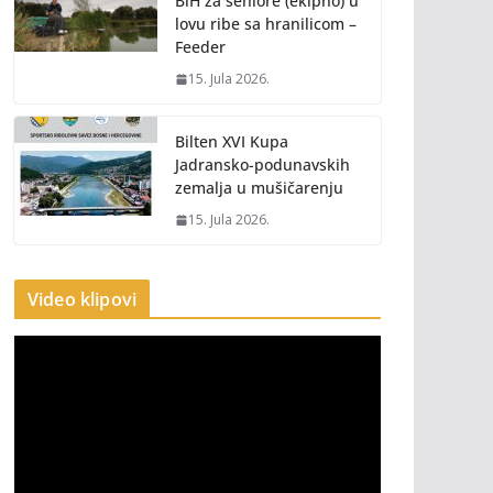
BiH za seniore (ekipno) u
lovu ribe sa hranilicom –
Feeder
15. Jula 2026.
Bilten XVI Kupa
Jadransko-podunavskih
zemalja u mušičarenju
15. Jula 2026.
Video klipovi