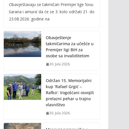
Obavještavaju se takmičari Premijer lige ‘lovu
e
itt
ai
p
šarana i amura’ da će se 3. kolo održati 21. do
b
er
l
y
23.08.2026. godine na
o
Li
o
n
Obavještenje
k
k
takmičarima za učešće u
Premijer ligi BiH za
osobe sa invaliditetom
30. Jula 2026.
Održan 15. Memorijalni
kup ‘Rafael Grgić –
Rafko’: Vogošćani osvojili
prelazni pehar u trajno
vlasništvo
30. Jula 2026.