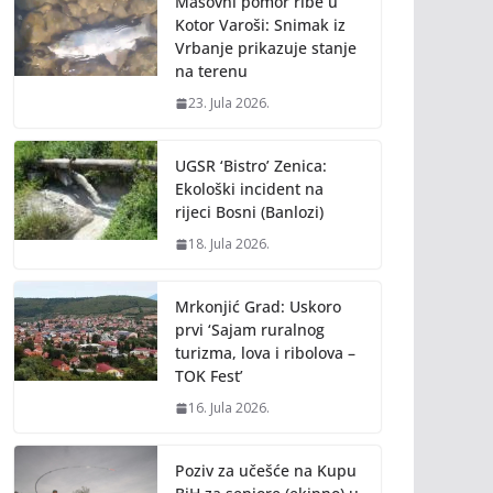
Masovni pomor ribe u
Kotor Varoši: Snimak iz
Vrbanje prikazuje stanje
na terenu
23. Jula 2026.
UGSR ‘Bistro’ Zenica:
Ekološki incident na
rijeci Bosni (Banlozi)
18. Jula 2026.
Mrkonjić Grad: Uskoro
prvi ‘Sajam ruralnog
turizma, lova i ribolova –
TOK Fest’
16. Jula 2026.
Poziv za učešće na Kupu