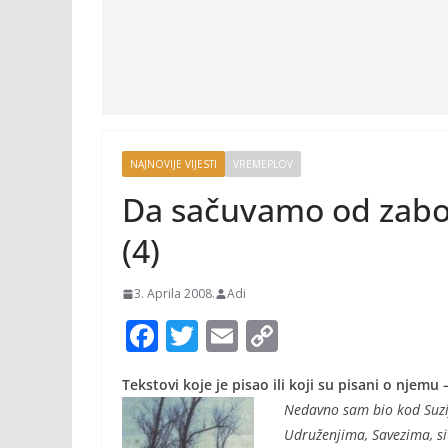
NAJNOVIJE VIJESTI
VREMEPLOV
Da sačuvamo od zabor
(4)
3. Aprila 2008.
Adi
F
T
E
C
ac
w
m
o
Tekstovi koje je pisao ili koji su pisani o njemu
e
itt
ai
p
Nedavno sam bio kod Suzij
b
er
l
y
Udruženjima, Savezima, si