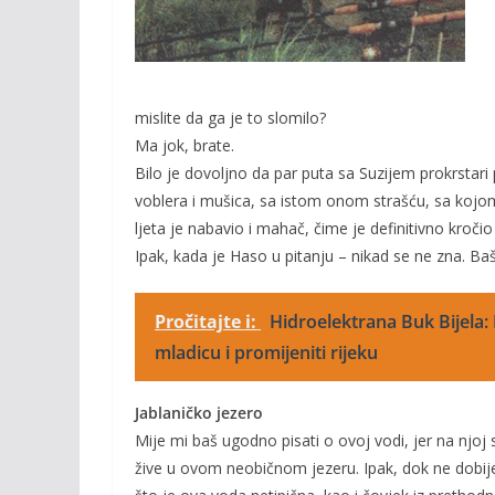
mislite da ga je to slomilo?
Ma jok, brate.
Bilo je dovoljno da par puta sa Suzijem prokrstari
voblera i mušica, sa istom onom strašću, sa kojom
ljeta je nabavio i mahač, čime je definitivno kroči
Ipak, kada je Haso u pitanju – nikad se ne zna. Baš
Pročitajte i:
Hidroelektrana Buk Bijela: 
mladicu i promijeniti rijeku
Jablaničko jezero
Mije mi baš ugodno pisati o ovoj vodi, jer na njoj
žive u ovom neobičnom jezeru. Ipak, dok ne dobijem