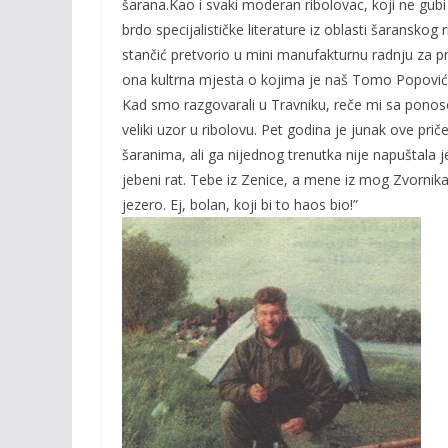
šarana.Kao i svaki moderan ribolovac, koji ne gubi 
brdo specijalističke literature iz oblasti šaranskog
stančić pretvorio u mini manufakturnu radnju za pr
ona kultrna mjesta o kojima je naš Tomo Popović
Kad smo razgovarali u Travniku, reče mi sa ponos
veliki uzor u ribolovu. Pet godina je junak ove prič
šaranima, ali ga nijednog trenutka nije napuštala
jebeni rat. Tebe iz Zenice, a mene iz mog Zvorni
jezero. Ej, bolan, koji bi to haos bio!”