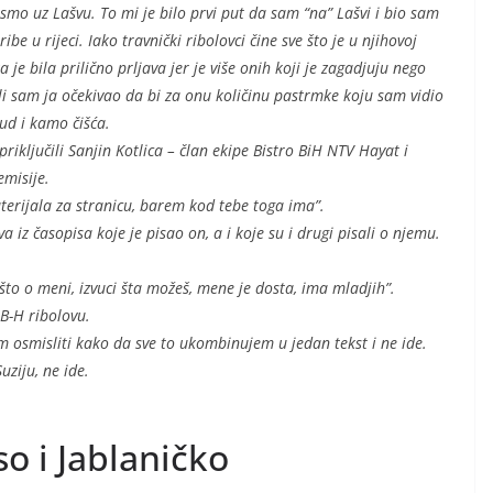
 smo uz Lašvu. To mi je bilo prvi put da sam “na” Lašvi i bio sam
be u rijeci. Iako travnički ribolovci čine sve što je u njihovoj
a je bila prilično prljava jer je više onih koji je zagadjuju nego
e.Ili sam ja očekivao da bi za onu količinu pastrmke koju sam vidio
kud i kamo čišća.
priključili Sanjin Kotlica – član ekipe Bistro BiH NTV Hayat i
emisije.
terijala za stranicu, barem kod tebe toga ima”.
a iz časopisa koje je pisao on, a i koje su i drugi pisali o njemu.
to o meni, izvuci šta možeš, mene je dosta, ima mladjih”.
 B-H ribolovu.
 osmisliti kako da sve to ukombinujem u jedan tekst i ne ide.
uziju, ne ide.
o i Jablaničko