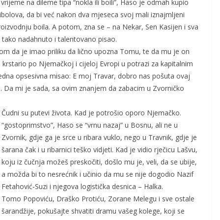
vrijeme na dileme tipa “nokla ili boili”, Haso je odmah kupio
 ribolova, da bi već nakon dva mjeseca svoj mali iznajmljeni
oizvodnju boila. A potom, zna se – na Nekar, Sen Kasijen i sva
 tako nadahnuto i talentovano pisao.
om da je imao priliku da lično upozna Tomu, te da mu je on
e krstario po Njemačkoj i cijeloj Evropi u potrazi za kapitalnim
 jedna opsesivna misao: E moj Travar, dobro nas pošuta ovaj
ka. Da mi je sada, sa ovim znanjem da zabacim u Zvorničko
Čudni su putevi života. Kad je potrošio oporo Njemačko.
“gostoprimstvo”, Haso se “vrnu nazaj” u Bosnu, ali ne u
Zvornik, gdje ga je srce u ribara vuklo, nego u Travnik, gdje je
šarana čak i u ribarnici teško vidjeti. Kad je vidio rječicu Lašvu,
koju iz čučnja možeš preskočiti, došlo mu je, veli, da se ubije,
a možda bi to nesrećnik i učinio da mu se nije dogodio Nazif
Fetahović-Suzi i njegova logistička desnica – Halka.
Tomo Popoviću, Draško Protiću, Zorane Melegu i sve ostale
šarandžije, pokušajte shvatiti dramu vašeg kolege, koji se