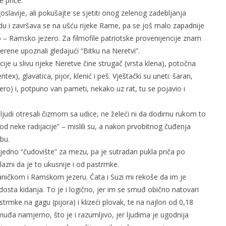
e priče.
slavije, ali pokušajte se sjetiti onog zelenog zadebljanja
du i završava se na ušću rijeke Rame, pa se još malo zapadnije
– Ramsko jezero. Za filmofile patriotske provenijencije znam
erene upoznali gledajući “Bitku na Neretvi”.
je u slivu rijeke Neretve čine strugač (vrsta klena), potočna
, glavatica, pijor, klenić i peš. Vještački su uneti: šaran,
zero) i, potpuno van pameti, nekako uz rat, tu se pojavio i
ljudi otresali čizmom sa udice, ne želeći ni da dodirnu rukom to
od neke radijacije” – mislili su, a nakon prvobitnog čuđenja
bu.
 jedno “čudovište” za mezu, pa je sutradan pukla priča po
lazni da je to ukusnije i od pastrmke.
laničkom i Ramskom jezeru. Ćata i Suzi mi rekoše da im je
 dosta kidanja. To je i logično, jer im se smuđ obično natovari
trmke na gagu (pijora) i klizeći plovak, te na najlon od 0,18
đa namjerno, što je i razumljivo, jer ljudima je ugodnija