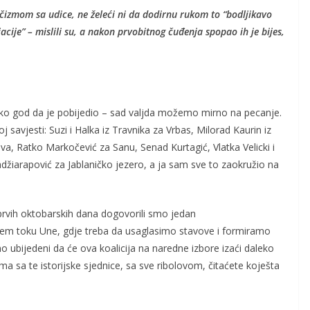
 čizmom sa udice, ne želeći ni da dodirnu rukom to “bodljikavo
cije” – mislili su, a nakon prvobitnog čuđenja spopao ih je bijes,
i, ko god da je pobijedio – sad valjda možemo mirno na pecanje.
j savjesti: Suzi i Halka iz Travnika za Vrbas, Milorad Kaurin iz
ova, Ratko Markočević za Sanu, Senad Kurtagić, Vlatka Velicki i
žiarapović za Jablaničko jezero, a ja sam sve to zaokružio na
e, prvih oktobarskih dana dogovorili smo jedan
njem toku Une, gdje treba da usaglasimo stavove i formiramo
 ubijedeni da će ova koalicija na naredne izbore izaći daleko
ma sa te istorijske sjednice, sa sve ribolovom, čitaćete koješta