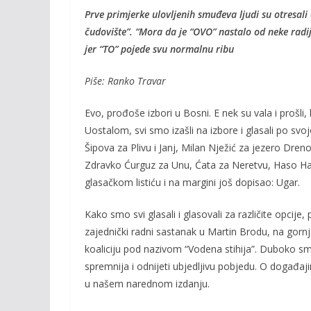
Prve primjerke ulovljenih smuđeva ljudi su otresali
čudovište”. “Mora da je “OVO” nastalo od neke radija
jer “TO” pojede svu normalnu ribu
Piše: Ranko Travar
Evo, prođoše izbori u Bosni. E nek su vala i prošl
Uostalom, svi smo izašli na izbore i glasali po svojo
Šipova za Plivu i Janj, Milan Nježić za jezero Dren
Zdravko Ćurguz za Unu, Ćata za Neretvu, Haso Had
glasačkom listiću i na margini još dopisao: Ugar.
Kako smo svi glasali i glasovali za različite opcij
zajednički radni sastanak u Martin Brodu, na gor
koaliciju pod nazivom “Vodena stihija”. Duboko smo
spremnija i odnijeti ubjedljivu pobjedu. O događaji
u našem narednom izdanju.