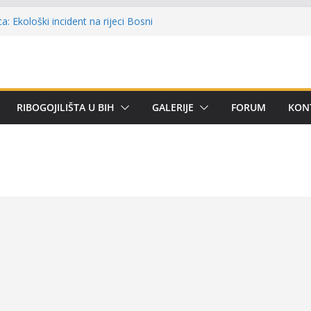
e u Kotor Varoši: Snimak iz Vrbanje
a terenu
a: Ekološki incident na rijeci Bosni
remijer ligi SRS BiH u disciplini ‘Lov šarana
čarima za učešće u Premijer ligi BiH za
RIBOGOJILIŠTA U BIH
GALERIJE
FORUM
KON
tetom
alni kup ‘Rafael Grgić – Rafko’: Vogošćani
ehar u trajno vlasništvo