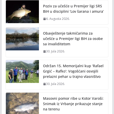
o
n
Poziv za učešće u Premijer ligi SRS
k
k
BiH u disciplini ‘Lov šarana i amura’
6. Augusta 2026.
Obavještenje takmičarima za
učešće u Premijer ligi BiH za osobe
sa invaliditetom
30. Jula 2026.
Održan 15. Memorijalni kup ‘Rafael
Grgić – Rafko’: Vogošćani osvojili
prelazni pehar u trajno vlasništvo
30. Jula 2026.
Masovni pomor ribe u Kotor Varoši:
Snimak iz Vrbanje prikazuje stanje
na terenu