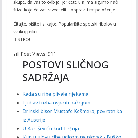
skupe, da vas to odbija, jer ćete u njima sigurno naći
štivo koje će vas razveseliti i popraviti raspoloženje.
Čitajte, pišite i slikajte. Popularišite spotski ribolov u
svakoj prilici.
BISTRO!
Post Views:
911
POSTOVI SLIČNOG
SADRŽAJA
Kada su ribe plivale rijekama
Ljubav treba ovjeriti pažnjom
Drinski biser Mustafe Kešmera, povratnika
iz Austrije
U Kaloševiću kod Tešnja
Kup u ulovu ribe udicom na plovak - Buško