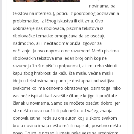
novinama, pa i
tekstovi na internetu), potiču iz podrobnog poznavanja
problematike, iz ličnog iskustva ili elitizma. Ovo
uobraženje nas ribolovaca, piscima tekstova iz
ribolovačke tematike omogućava da se osećaju
nadmoćno, ali i ‘nečitaocima’ pruža izgovor za
nečitanje. Ja ovo naprosto ne razumem! Među piscima
ribolovačkih tekstova ima jedan broj onih koji ne
razumeju ‘to što pišu’ u potpunosti, ali im treba skinuti
kapu zbog hrabrosti da kažu šta misle. Većina misli i
ideja u tekstovima potpuno je dostupna i prihvatljiva
svakome ko ima osnovno obrazovanje; osim toga, niko
vas neće ispitati kad završite čitanje knjige ili pročitate
članak u novinama. Samo se možete osećati dobro, jer
ste nešto novo naučili ili pak nešto od vašeg znanja
obnovili. Istina, retki su oni autori koji u skoro svakom
broju novina imaju nešto reći ili napisati, posebno nešto
novo. To im je posao ili imaju neke veze sa urednikom,