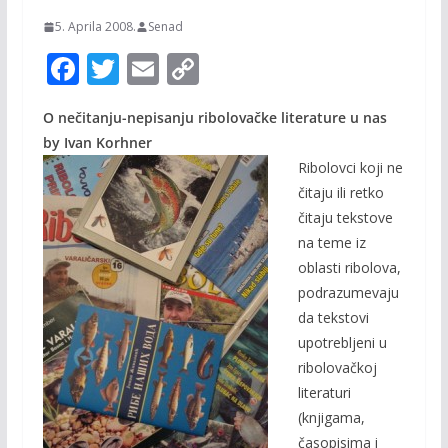
5. Aprila 2008.
Senad
F
T
E
C
ac
w
m
o
O nečitanju-nepisanju ribolovačke literature u nas
e
itt
ai
p
by Ivan Korhner
b
er
l
y
Ribolovci koji ne
o
Li
čitaju ili retko
o
n
čitaju tekstove
na teme iz
k
k
oblasti ribolova,
podrazumevaju
da tekstovi
upotrebljeni u
ribolovačkoj
literaturi
(knjigama,
časopisima i