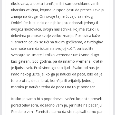
ribolovaca, a dosta i umišljenih i samoproklamovanih
ribarskih veličina, kojima je ispod časti da prenesu svoja
znanja na druge. Oni svoje tajne čuvaju za nekog.
Dokle? Retki su neki od njih koji su odabrali jednog ili
dvojicu ribolovaca, svojih naslednika, kojima šturo i u
delovima prenose svoje veliko znanje. Poslovica kaže:
“Pametan čovek se uči na tuđim greškama, a tvrdoglav
sve hoće sam da iskusi na svojoj koži”, pa izvolite,
svrstajte se. Imate li toliko vremena? Ne živimo dugo
kao gavrani, 300 godina, pa da imamo vremena. Kratak
je ljudski vek. Proživimo ga kao ljudi. Svako od nas je
imao nekog učitelja, ko ga je naučio da peca, bilo da je
to bio otac, deda, brat, komšija ili prijatelj. Jednog
momka je naučila tetka da peca i na to je ponosan.
Koliko je samo bilo popodneva i večeri koje ste proveli
pored televizora, dosadno vam je, jer niste na pecanju.
Posebno zimi. Zamislite samo da ste napisali samo par