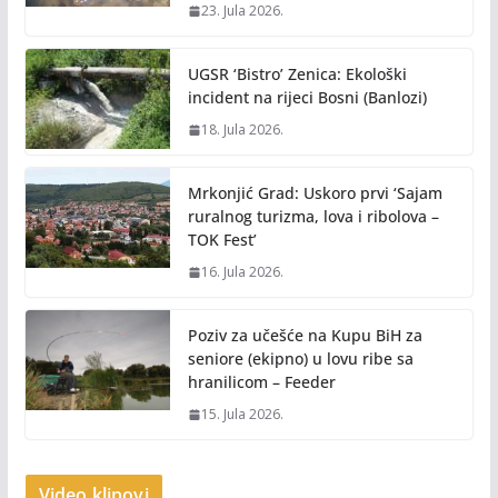
23. Jula 2026.
UGSR ‘Bistro’ Zenica: Ekološki
incident na rijeci Bosni (Banlozi)
18. Jula 2026.
Mrkonjić Grad: Uskoro prvi ‘Sajam
ruralnog turizma, lova i ribolova –
TOK Fest’
16. Jula 2026.
Poziv za učešće na Kupu BiH za
seniore (ekipno) u lovu ribe sa
hranilicom – Feeder
15. Jula 2026.
Video klipovi