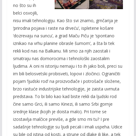
no što su ih
belci osvojili,
nisu imali tehnologiju. Kao što svi znamo, grnčarija je
‘prirodna pojava i raste na drveću’, ispletene košare
‘dozrevaju na suncu’, a grad Maču Piču je ‘spontano
iznikao na vrhu planine obrasle šumom’, a šta bi tek
rekli kod nas na Balkanu. Mi smo za njih zaostali i
smatraju nas domorocima i tehnološki zaostalim
ljudima. A oni ni istoriju nemaju i to ih jako boli, preci su
im bili belosvetski probisveti, lopovi i zločinci. Ograničiti
pojam ‘ljudski rod’ na proizvođače i potrošače složene,
brzo rastuće industrijske tehnologije, je zaista uvrnuta
predstava. To bi bilo kao kad biste rekli da ljudski rod
čine samo Grci, ili samo Kinezi, ili samo Srbi gornje
srednje klase (kojih je doista malo). Pri tome se
izostavlja malčice previše, a gde smo mi tu? I pre
sadašnje tehnologije su ljudi pecali i imali uspeha. Udice
su bile od istina od kosti, a strune od dlake ili like, a tek