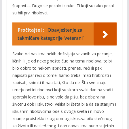
štapovi….. Dugo se pecalo iz ruke. Ti koji su tako pecali
su bili prvi ribolovci.
Pročitajte i:
Obavještenje za
takmičare kategorije ‘veterani’
Svako od nas ima nekih doživljaja vezanih za pecanje,
ličnih ili je od nekog nešto čuo na temu ribolova, te bi
bilo dobro to nekom ispričati, preneti, reći ili pak
napisati par reči o tome. Samo treba imati hrabrosti i
zapisati, snimiti ili nacrtati, što da ne. Šta sve znaju i
umeju oni ini ribolovci koji su skoro svaki dan na vodi i
sportski love ribu, a ne vole da pišu, bez obzira na
životnu dob i iskustvo. Velika bi šteta bila da sa starijim i
iskusnim ribolovcima ode s ovoga sveta i njihovo
znanje proisteklo iz ogromnog iskustva bilo stečenog
za života ili nasleđenog. I dan danas ima puno sujetnih