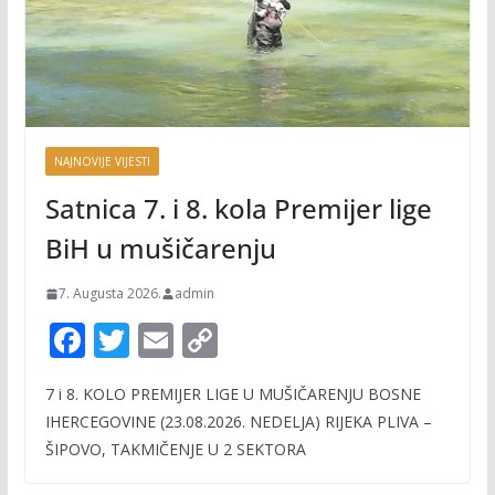
NAJNOVIJE VIJESTI
Satnica 7. i 8. kola Premijer lige
BiH u mušičarenju
7. Augusta 2026.
admin
F
T
E
C
ac
w
m
o
7 i 8. KOLO PREMIJER LIGE U MUŠIČARENJU BOSNE
e
itt
ai
p
IHERCEGOVINE (23.08.2026. NEDELJA) RIJEKA PLIVA –
b
er
l
y
ŠIPOVO, TAKMIČENJE U 2 SEKTORA
o
Li