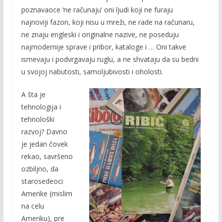
poznavaoce ‘ne računaju’ oni ljudi koji ne furaju
najnoviji fazon, koji nisu u mreži, ne rade na računaru,
ne znaju engleski i originalne nazive, ne poseduju
najmodernije sprave i pribor, kataloge i … Oni takve
ismevaju i podvrgavaju ruglu, a ne shvataju da su bedni
u svojoj nabutosti, samoljubivosti i oholosti.
A šta je
tehnologija i
tehnološki
razvoj? Davno
je jedan čovek
rekao, savršeno
ozbiljno, da
starosedeoci
Amerike (mislim
na celu
Ameriku), pre