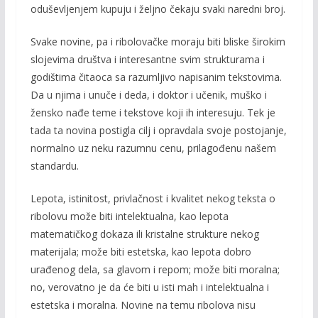
oduševljenjem kupuju i željno čekaju svaki naredni broj.
Svake novine, pa i ribolovačke moraju biti bliske širokim
slojevima društva i interesantne svim strukturama i
godištima čitaoca sa razumljivo napisanim tekstovima.
Da u njima i unuče i deda, i doktor i učenik, muško i
žensko nađe teme i tekstove koji ih interesuju. Tek je
tada ta novina postigla cilj i opravdala svoje postojanje,
normalno uz neku razumnu cenu, prilagođenu našem
standardu.
Lepota, istinitost, privlačnost i kvalitet nekog teksta o
ribolovu može biti intelektualna, kao lepota
matematičkog dokaza ili kristalne strukture nekog
materijala; može biti estetska, kao lepota dobro
urađenog dela, sa glavom i repom; može biti moralna;
no, verovatno je da će biti u isti mah i intelektualna i
estetska i moralna. Novine na temu ribolova nisu