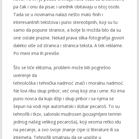
pa čak i onu da pisac i urednik obitavaju u istoj osobi.
Tada se u novinama nalazi nešto malo finih i
interesantnih tekstova i puno stereotipnih, koji su tu
samo da popune stranice, a bolje bi možda bilo da su
one ostale prazne. Nekad prava slika-fotografija govori
daleko više od stranica i stranica teksta. A tek reklame.
Po meni ima ih previše.
Što se tiče elitizma, problem može biti pogrešno
uverenje da
tehnološka i tehnička nadmoć znači i moralnu nadmoć.
Ne lovi ribu skup pribor, već onaj koji zna i ume. Ko ima
puno novca da kupi džip i skup pribor i sa njima se
šepuri na vodi nije automatski i dobar pecaroš. To su
tehnofili i tkzv, salonski mudroseri (pozajmljeni termin
jednog našeg velikog pecaroša), koji veoma retko idu
na pecanje, a svo svoje znanje crpe iz literature ili sa
interneta. Tehnofili smatraju da se uopšte u