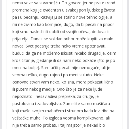
nema veze sa stvarnošću. To govore jer ne prate trend
promena koji je evidentan u svakoj pori ljudskog života
pa i u pecanju. Razvijaju se stalno nove tehnologije, a
mi ne živimo kao kornjače, dugo, da bi pecali na pribor
koji smo nasledili ili dobili od svojih očeva, dedova ili
prijatelja. Danas se solidan pribor može kupiti za malo
novca. Svet pecanja treba neko vreme upoznavati,
budući da ga ne možemo iskusiti nikako drugačije, osim
kroz čitanje, gledanje ili da nam neko pokaže (što je po
meni najbolje). Sam učiti pecati nije nemoguće, ali je
veoma teško, dugotrajno i po meni suludo. Neke
osnovne stvari vam neko, ko zna, mora pokazati lično
ili putem nekog medija. Ono što je za neke ljude
nepoznato i nesavladiva prepreka; za druge, je
pustolovina i zadovoljstvo. Zamislite samo mušičara
koji maše svojim mahačem i strunom kada lovi ribe na
veštačke muhe. To izgleda veoma komplikovano, ali
nije treba samo probati. I taj majstor je nekad bio