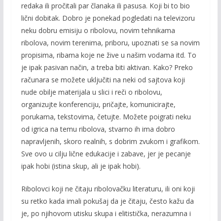
redaka ili pročitali par članaka ili pasusa. Koji bi to bio
lični dobitak. Dobro je ponekad pogledati na televizoru
neku dobru emisiju o ribolovu, novim tehnikama
ribolova, novim terenima, priboru, upoznati se sa novim
propisima, ribama koje ne žive u našim vodama itd. To
je ipak pasivan način, a treba biti aktivan. Kako? Preko
računara se možete uključiti na neki od sajtova koji
nude obilje materijala u slici i reči o ribolovu,
organizujte konferenciju, pričajte, komunicirajte,
porukama, tekstovima, četujte. Možete poigrati neku
od igrica na temu ribolova, stvarno ih ima dobro
napravljenih, skoro realnih, s dobrim zvukom i grafikom.
Sve ovo u cilju lične edukacije i zabave, jer je pecanje
ipak hobi (istina skup, ali je ipak hobi).
Ribolovci koji ne čitaju ribolovačku literaturu, ili oni koji
su retko kada imali pokušaj da je čitaju, često kažu da
je, po njihovom utisku skupa i elitistička, nerazumna i