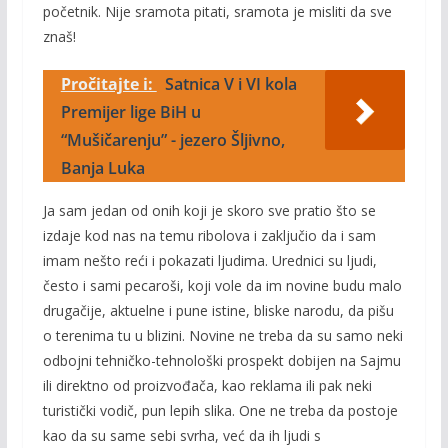
početnik. Nije sramota pitati, sramota je misliti da sve
znaš!
Pročitajte i:
Satnica V i VI kola
Premijer lige BiH u
“Mušičarenju” - jezero Šljivno,
Banja Luka
Ja sam jedan od onih koji je skoro sve pratio što se
izdaje kod nas na temu ribolova i zaključio da i sam
imam nešto reći i pokazati ljudima. Urednici su ljudi,
često i sami pecaroši, koji vole da im novine budu malo
drugačije, aktuelne i pune istine, bliske narodu, da pišu
o terenima tu u blizini. Novine ne treba da su samo neki
odbojni tehničko-tehnološki prospekt dobijen na Sajmu
ili direktno od proizvođača, kao reklama ili pak neki
turistički vodič, pun lepih slika. One ne treba da postoje
kao da su same sebi svrha, već da ih ljudi s