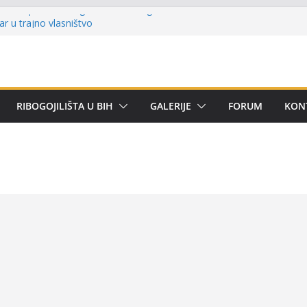
lni kup ‘Rafael Grgić – Rafko’: Vogošćani
har u trajno vlasništvo
u Kotor Varoši: Snimak iz Vrbanje
 terenu
 Premijer lige BiH u mušičarenju
emijer ligi SRS BiH u disciplini ‘Lov šarana
RIBOGOJILIŠTA U BIH
GALERIJE
FORUM
KON
arima za učešće u Premijer ligi BiH za
tom