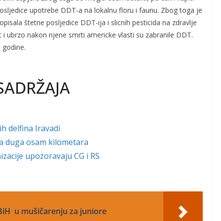
osljedice upotrebe DDT-a na lokalnu floru i faunu. Zbog toga je
opisala štetne posljedice DDT-ija i slicnih pesticida na zdravlje
ost i ubrzo nakon njene smrti americke vlasti su zabranile DDT.
. godine.
SADRŽAJA
ih delfina Iravadi
ja duga osam kilometara
zacije upozoravaju CG i RS
iH u mušičarenju za juniore