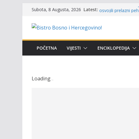
Skip
Latest:
Održan 15. Memorija
Subota, 8 Augusta, 2026
to
osvojili prelazni pe
Masovni pomor ribe 
content
prikazuje stanje na
Satnica 7. i 8. kola
Poziv za učešće u Pr
i amura’
POČETNA
VIJESTI
ENCIKLOPEDIJA
Obavještenje takmič
osobe sa invalidite
Loading
.
.
.