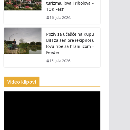
turizma, lova i ribolova –
TOK Fest’
16. Jula 2026.
Poziv za učešće na Kupu
BiH za seniore (ekipno) u
lovu ribe sa hranilicom –
Feeder
15. Jula 2026.
Video klipovi