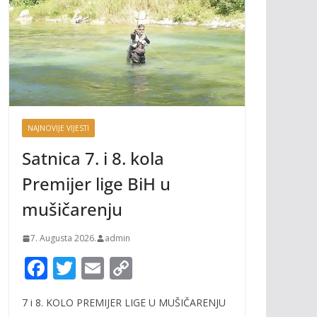
NAJNOVIJE VIJESTI
Satnica 7. i 8. kola
Premijer lige BiH u
mušičarenju
7. Augusta 2026.
admin
F
T
E
C
ac
w
m
o
7 i 8. KOLO PREMIJER LIGE U MUŠIČARENJU
e
itt
ai
p