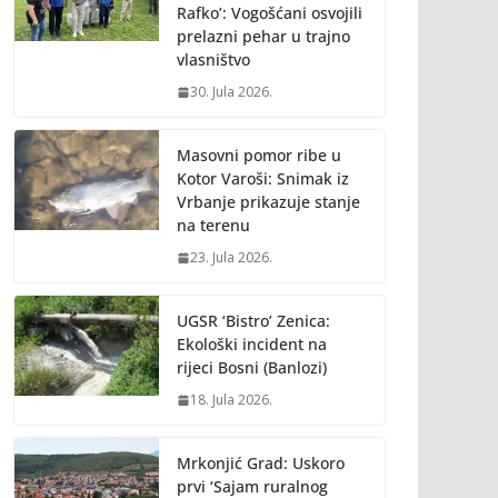
Rafko’: Vogošćani osvojili
prelazni pehar u trajno
vlasništvo
30. Jula 2026.
Masovni pomor ribe u
Kotor Varoši: Snimak iz
Vrbanje prikazuje stanje
na terenu
23. Jula 2026.
UGSR ‘Bistro’ Zenica:
Ekološki incident na
rijeci Bosni (Banlozi)
18. Jula 2026.
Mrkonjić Grad: Uskoro
prvi ‘Sajam ruralnog