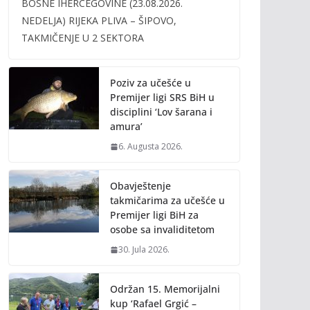
BOSNE IHERCEGOVINE (23.08.2026.
b
er
l
y
NEDELJA) RIJEKA PLIVA – ŠIPOVO,
o
Li
TAKMIČENJE U 2 SEKTORA
o
n
k
k
Poziv za učešće u
Premijer ligi SRS BiH u
disciplini ‘Lov šarana i
amura’
6. Augusta 2026.
Obavještenje
takmičarima za učešće u
Premijer ligi BiH za
osobe sa invaliditetom
30. Jula 2026.
Održan 15. Memorijalni
kup ‘Rafael Grgić –