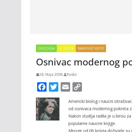
EKOLOGIJA
IZ SVIJETA
NAJNOVIJE VIJESTI
Osnivac modernog pok
28. Maja 2008.
Rusko
F
T
E
C
ac
w
m
o
Americki biolog i naucni istraživ
e
itt
ai
p
od osnivaca modernog pokreta za 
b
er
l
y
Nakon studija radila je u birou za 
o
Li
popularne naucne knjige.
Mnoge od tih knjiga doživjele su v