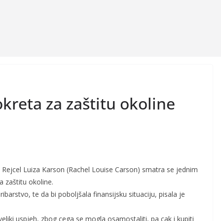
reta za zaštitu okoline
ac Rejcel Luiza Karson (Rachel Louise Carson) smatra se jednim
zaštitu okoline.
ribarstvo, te da bi poboljšala finansijsku situaciju, pisala je
eliki uspjeh, zbog cega se mogla osamostaliti, pa cak i kupiti