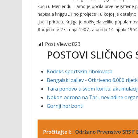
o
n
kucu u Merilendu. Tamo je uocila prve negativne p
k
k
napisala knjigu „Tiho proljece”, u kojoj je detaljno 
ljudi i prirodu. Knjiga je doživjela veliku popularn
Rodjena je 27. maja 1907., a umrla 14. aprila 1964
Post Views:
823
POSTOVI SLIČNOG 
Kodeks sportskih ribolovaca
Bengalski zaljev - Otkriveno 6.000 rijetk
Tara ponovo u svom koritu, akumulaci
Nakon odrona na Tari, nevladine organi
Gornji horizonti
Pročitajte i:
Održano Prvenstvo SRS F B