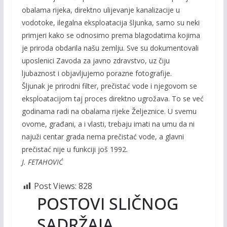
obalama rijeka, direktno ulijevanje kanalizacije u
vodotoke, ilegalna eksploatacija šljunka, samo su neki
primjeri kako se odnosimo prema blagodatima kojima
je priroda obdarila našu zemlju. Sve su dokumentovali
uposlenici Zavoda za javno zdravstvo, uz čiju
ljubaznost i objavljujemo porazne fotografije.
Šljunak je prirodni filter, prečistać vode i njegovom se
eksploatacijom taj proces direktno ugrožava. To se već
godinama radi na obalama rijeke Željeznice. U svemu
ovome, građani, a i vlasti, trebaju imati na umu da ni
najuži centar grada nema prečistać vode, a glavni
prečistać nije u funkciji još 1992.
J. FETAHOVIĆ
Post Views:
828
POSTOVI SLIČNOG
SADRŽAJA