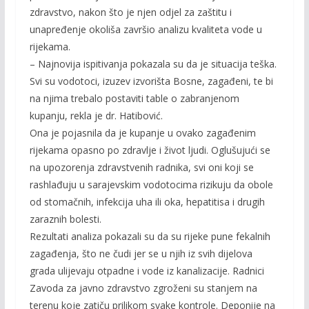
zdravstvo, nakon što je njen odjel za zaštitu i
unapređenje okoliša završio analizu kvaliteta vode u
rijekama.
– Najnovija ispitivanja pokazala su da je situacija teška.
Svi su vodotoci, izuzev izvorišta Bosne, zagađeni, te bi
na njima trebalo postaviti table o zabranjenom
kupanju, rekla je dr. Hatibović.
Ona je pojasnila da je kupanje u ovako zagađenim
rijekama opasno po zdravlje i život ljudi. Oglušujući se
na upozorenja zdravstvenih radnika, svi oni koji se
rashlađuju u sarajevskim vodotocima rizikuju da obole
od stomačnih, infekcija uha ili oka, hepatitisa i drugih
zaraznih bolesti.
Rezultati analiza pokazali su da su rijeke pune fekalnih
zagađenja, što ne čudi jer se u njih iz svih dijelova
grada ulijevaju otpadne i vode iz kanalizacije. Radnici
Zavoda za javno zdravstvo zgroženi su stanjem na
terenu koje zatiču prilikom svake kontrole. Deponije na