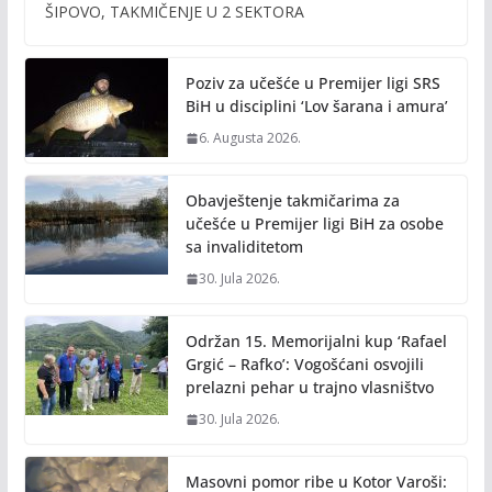
b
er
l
y
ŠIPOVO, TAKMIČENJE U 2 SEKTORA
o
Li
o
n
Poziv za učešće u Premijer ligi SRS
k
k
BiH u disciplini ‘Lov šarana i amura’
6. Augusta 2026.
Obavještenje takmičarima za
učešće u Premijer ligi BiH za osobe
sa invaliditetom
30. Jula 2026.
Održan 15. Memorijalni kup ‘Rafael
Grgić – Rafko’: Vogošćani osvojili
prelazni pehar u trajno vlasništvo
30. Jula 2026.
Masovni pomor ribe u Kotor Varoši: