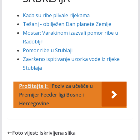
Kada su ribe plivale rijekama
Tešanj - obilježen Dan planete Zemlje
Mostar: Varakinom izazvali pomor ribe u
Radoblji!
Pomor ribe u Stublaji
Završeno ispitivanje uzorka vode iz rijeke
Stublaja
Pročitajte i:
Poziv za učešće u
Premijer Feeder ligi Bosne i
Hercegovine
Foto vijest: Iskrivljena slika