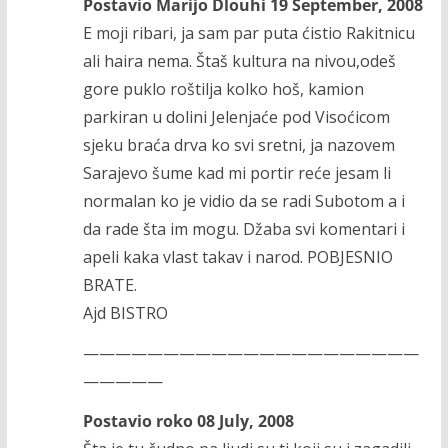
Postavio Marijo Dlouhi 19 September, 2008
E moji ribari, ja sam par puta ćistio Rakitnicu
ali haira nema. Štaš kultura na nivou,odeš
gore puklo roštilja kolko hoš, kamion
parkiran u dolini Jelenjaće pod Visoćicom
sjeku braća drva ko svi sretni, ja nazovem
Sarajevo šume kad mi portir reće jesam li
normalan ko je vidio da se radi Subotom a i
da rade šta im mogu. Džaba svi komentari i
apeli kaka vlast takav i narod. POBJESNIO
BRATE.
Ajd BISTRO
—————————————————————
—————
Postavio roko 08 July, 2008