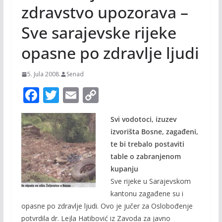
zdravstvo upozorava –
Sve sarajevske rijeke
opasne po zdravlje ljudi
5. Jula 2008.
Senad
F
T
E
C
ac
w
m
o
Svi vodotoci, izuzev
e
itt
ai
p
izvorišta Bosne, zagađeni,
b
er
l
y
te bi trebalo postaviti
o
Li
table o zabranjenom
o
n
kupanju
Sve rijeke u Sarajevskom
k
k
kantonu zagađene su i
opasne po zdravlje ljudi. Ovo je jučer za Oslobođenje
potvrdila dr. Lejla Hatibović iz Zavoda za javno