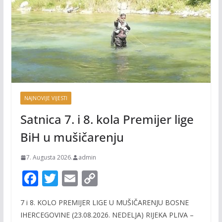
NAJNOVIJE VIJESTI
Satnica 7. i 8. kola Premijer lige
BiH u mušičarenju
7. Augusta 2026.
admin
F
T
E
C
ac
w
m
o
7 i 8. KOLO PREMIJER LIGE U MUŠIČARENJU BOSNE
e
itt
ai
p
IHERCEGOVINE (23.08.2026. NEDELJA) RIJEKA PLIVA –