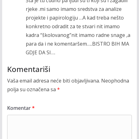
Šta je tu čudno pa ljudi su ti koji su i zagadili
rjeke .mi samo imamo sredstva za analize
projekte i papirologiju …A kad treba nešto
konkretno odradit za te stvari nit imamo
kadra “školovanog”nit imamo radne snage ,a
para da i ne komentaršem…..BISTRO BIH MA
GDJE DA SI….
Komentariši
Vaša email adresa neće biti objavljivana.
Neophodna
polja su označena sa
*
Komentar
*