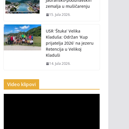
Jadransko-podunavskih
zemalja u mušičarenju
15. Jula 2026.
USR ‘Štuka’ Velika
Kladuša: Održan ‘Kup
prijatelja 2026’ na jezeru
Retencija u Velikoj
Kladuši
14. Jula 2026.
Video klipovi