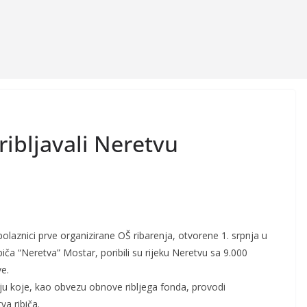
ribljavali Neretvu
aznici prve organizirane OŠ ribarenja, otvorene 1. srpnja u
biča “Neretva” Mostar, poribili su rijeku Neretvu sa 9.000
e.
nju koje, kao obvezu obnove ribljega fonda, provodi
va ribiča.