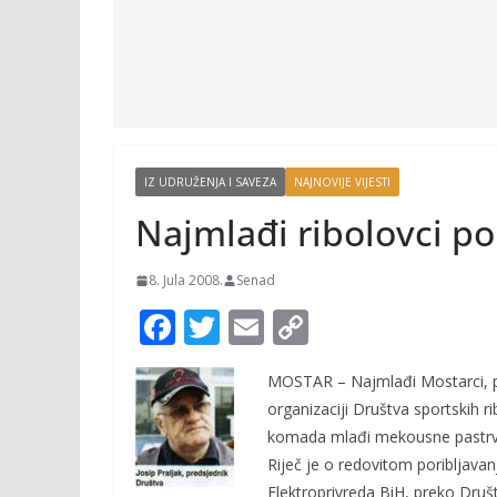
IZ UDRUŽENJA I SAVEZA
NAJNOVIJE VIJESTI
Najmlađi ribolovci po
8. Jula 2008.
Senad
F
T
E
C
ac
w
m
o
MOSTAR – Najmlađi Mostarci, pol
e
itt
ai
p
organizaciji Društva sportskih ri
b
er
l
y
komada mlađi mekousne pastrv
o
Li
Riječ je o redovitom poribljava
Elektroprivreda BiH, preko Društ