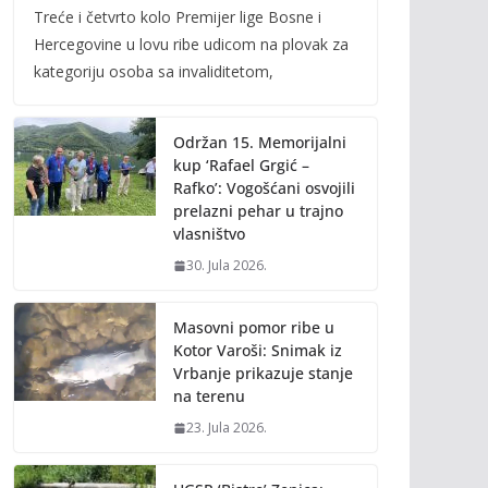
Treće i četvrto kolo Premijer lige Bosne i
e
itt
ai
p
Hercegovine u lovu ribe udicom na plovak za
b
er
l
y
kategoriju osoba sa invaliditetom,
o
Li
o
n
Održan 15. Memorijalni
k
k
kup ‘Rafael Grgić –
Rafko’: Vogošćani osvojili
prelazni pehar u trajno
vlasništvo
30. Jula 2026.
Masovni pomor ribe u
Kotor Varoši: Snimak iz
Vrbanje prikazuje stanje
na terenu
23. Jula 2026.