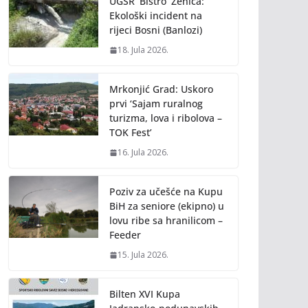
UGSR ‘Bistro’ Zenica:
Ekološki incident na
rijeci Bosni (Banlozi)
18. Jula 2026.
Mrkonjić Grad: Uskoro
prvi ‘Sajam ruralnog
turizma, lova i ribolova –
TOK Fest’
16. Jula 2026.
Poziv za učešće na Kupu
BiH za seniore (ekipno) u
lovu ribe sa hranilicom –
Feeder
15. Jula 2026.
Bilten XVI Kupa