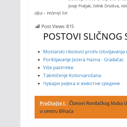
o
n
Josip Praljak, čelnik Društva, ist
k
k
(dju) – Večernji list
Post Views:
815
POSTOVI SLIČNOG 
Mostarski ribolovci protiv izlovljavanja 
Poribljavanje Jezera Hazna - Gradačac
Više pastrmke
Takmičenje Kotorvarošana
Чувари ријека и животне средине
Pročitajte i:
Članovi Ronilačkog kluba Un
u centru Bihaća