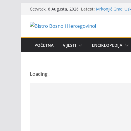
UGSR ‘Bistro’ Zenic
Skip
Latest:
(Banlozi)
Četvrtak, 6 Augusta, 2026
to
Mrkonjić Grad: Usk
ribolova – TOK Fes
content
Obavještenje takmi
osobe sa invalidi
Održan 15. Memorij
osvojili prelazni p
POČETNA
VIJESTI
ENCIKLOPEDIJA
Masovni pomor rib
prikazuje stanje n
Loading
.
.
.