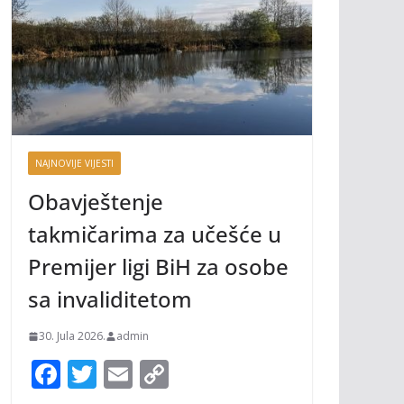
NAJNOVIJE VIJESTI
Obavještenje
takmičarima za učešće u
Premijer ligi BiH za osobe
sa invaliditetom
30. Jula 2026.
admin
F
T
E
C
ac
w
m
o