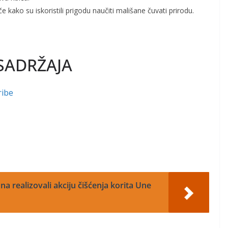
iče kako su iskoristili prigodu naučiti mališane čuvati prirodu.
SADRŽAJA
ribe
a realizovali akciju čišćenja korita Une