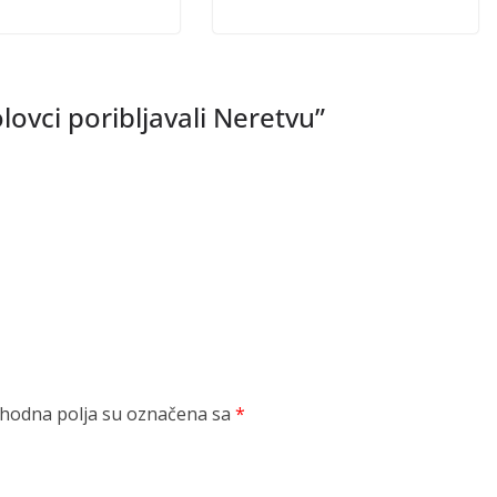
lovci poribljavali Neretvu
”
odna polja su označena sa
*