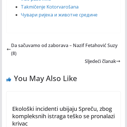
Takmičenje Kotorvarošana
Чувари ријека и животне средине
Da sačuvamo od zaborava – Nazif Fetahović Suzy
(8)
Sljedeći članak
You May Also Like
Ekološki incidenti ubijaju Spreču, zbog
kompleksnih istraga teško se pronalazi
krivac