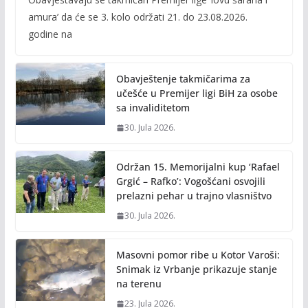
e
itt
ai
p
amura’ da će se 3. kolo održati 21. do 23.08.2026.
b
er
l
y
godine na
o
Li
o
n
Obavještenje takmičarima za
k
k
učešće u Premijer ligi BiH za osobe
sa invaliditetom
30. Jula 2026.
Održan 15. Memorijalni kup ‘Rafael
Grgić – Rafko’: Vogošćani osvojili
prelazni pehar u trajno vlasništvo
30. Jula 2026.
Masovni pomor ribe u Kotor Varoši:
Snimak iz Vrbanje prikazuje stanje
na terenu
23. Jula 2026.