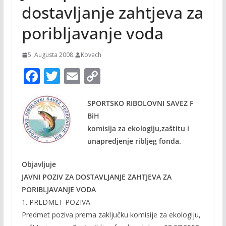
dostavljanje zahtjeva za
poribljavanje voda
5. Augusta 2008.
Kovach
F
T
E
C
ac
w
m
o
e
itt
ai
p
SPORTSKO RIBOLOVNI SAVEZ F
BiH
b
er
l
y
komisija za ekologiju,zaštitu i
o
Li
unapredjenje ribljeg fonda.
o
n
Objavljuje
k
k
JAVNI POZIV ZA DOSTAVLJANJE ZAHTJEVA ZA
PORIBLJAVANJE VODA
1. PREDMET POZIVA
Predmet poziva prema zaključku komisije za ekologiju,