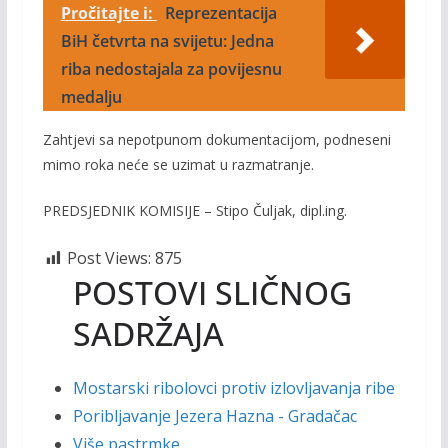
Pročitajte i:
Reprezentacija
BiH četvrta na svijetu: Jedna
riba nedostajala za povijesnu
medalju
Zahtjevi sa nepotpunom dokumentacijom, podneseni
mimo roka neće se uzimat u razmatranje.
PREDSJEDNIK KOMISIJE – Stipo Čuljak, dipl.ing.
Post Views:
875
POSTOVI SLIČNOG
SADRŽAJA
Mostarski ribolovci protiv izlovljavanja ribe
Poribljavanje Jezera Hazna - Gradačac
Više pastrmke