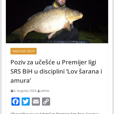
NAJNOVIJE VIJESTI
Poziv za učešće u Premijer ligi
SRS BiH u disciplini ‘Lov šarana i
amura’
6. Augusta 2026.
admin
F
T
E
C
ac
w
m
o
Obavještavaju se takmičari Premijer lige ‘lovu šarana i