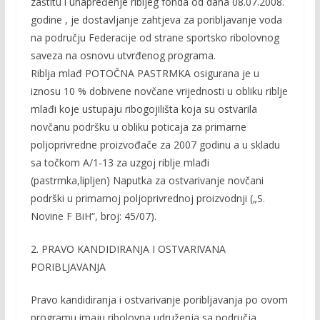
zaštitu i unapređenje ribljeg fonda od dana 08.07.2008.
godine , je dostavljanje zahtjeva za poribljavanje voda
na području Federacije od strane sportsko ribolovnog
saveza na osnovu utvrđenog programa.
Riblja mlađ POTOČNA PASTRMKA osigurana je u
iznosu 10 % dobivene novčane vrijednosti u obliku riblje
mlađi koje ustupaju ribogojilišta koja su ostvarila
novčanu podršku u obliku poticaja za primarne
poljoprivredne proizvođače za 2007 godinu a u skladu
sa točkom A/1-13 za uzgoj riblje mlađi
(pastrmka,lipljen) Naputka za ostvarivanje novčani
podrški u primarnoj poljoprivrednoj proizvodnji („S.
Novine F BiH“, broj: 45/07).
2. PRAVO KANDIDIRANJA I OSTVARIVANA
PORIBLJAVANJA
Pravo kandidiranja i ostvarivanje poribljavanja po ovom
programu imaju ribolovna udruženja sa područja