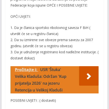
Federacije koja ispune OPĆE I POSEBNE UVJETE:
OPĆI UVJETI:
1. Da je članica sportsko ribolovnog saveza F BiH (
utvrdit će se u registru članica)
2. Da su izmirene sve obveze prema savezu za 2007
godinu. (utvrdit će se u registru obveza)
3. Da je udruženje registrirano kod nadležne institucije. (
dostavit dokaz)
Pročitajte i:
USR 'Štuka'
Velika Kladuša: Održan 'Kup
prijatelja 2026' na jezeru
Retencija u Velikoj Kladuši
POSEBNI UVJETI : ( dostaviti)