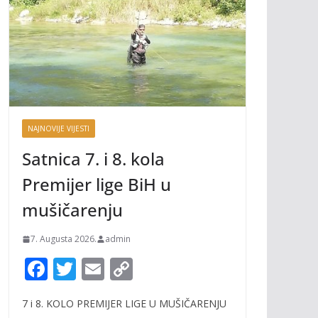
NAJNOVIJE VIJESTI
Satnica 7. i 8. kola
Premijer lige BiH u
mušičarenju
7. Augusta 2026.
admin
F
T
E
C
ac
w
m
o
7 i 8. KOLO PREMIJER LIGE U MUŠIČARENJU
e
itt
ai
p