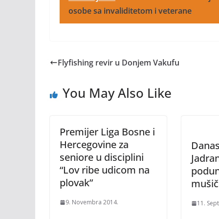
osobe sa invaliditetom i veterane
Flyfishing revir u Donjem Vakufu
You May Also Like
Premijer Liga Bosne i
Hercegovine za
Danas
seniore u disciplini
Jadra
“Lov ribe udicom na
podun
plovak”
mušič
9. Novembra 2014.
11. Sep