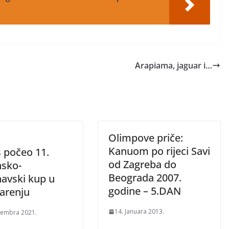
Arapiama, jaguar i…
Olimpove priče:
Kanuom po rijeci Savi
 počeo 11.
od Zagreba do
nsko-
Beograda 2007.
avski kup u
godine – 5.DAN
arenju
14. Januara 2013.
tembra 2021.