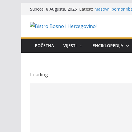
Održan 15. Memorija
Skip
Latest:
Subota, 8 Augusta, 2026
osvojili prelazni pe
to
Masovni pomor ribe 
content
prikazuje stanje na
Satnica 7. i 8. kola
Poziv za učešće u Pr
i amura’
POČETNA
VIJESTI
ENCIKLOPEDIJA
Obavještenje takmič
osobe sa invalidite
Loading
.
.
.