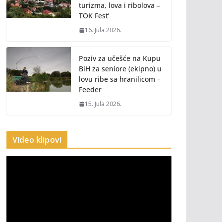
turizma, lova i ribolova –
TOK Fest’
16. Jula 2026.
Poziv za učešće na Kupu
BiH za seniore (ekipno) u
lovu ribe sa hranilicom –
Feeder
15. Jula 2026.
Video klipovi