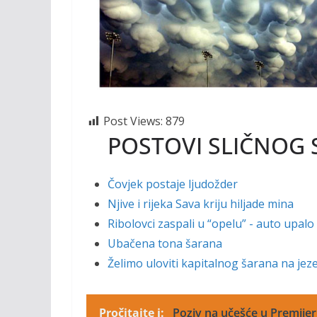
Post Views:
879
POSTOVI SLIČNOG 
Čovjek postaje ljudožder
Njive i rijeka Sava kriju hiljade mina
Ribolovci zaspali u “opelu” - auto upalo
Ubačena tona šarana
Želimo uloviti kapitalnog šarana na je
Pročitajte i:
Poziv na učešće u Premijer 