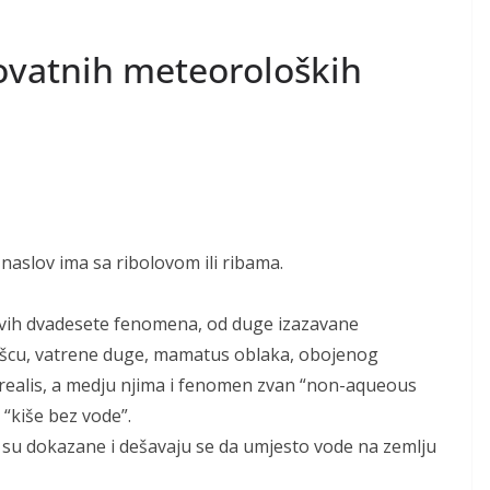
rovatnih meteoroloških
 naslov ima sa ribolovom ili ribama.
vih dvadesete fenomena, od duge izazavane
šcu, vatrene duge, mamatus oblaka, obojenog
realis, a medju njima i fenomen zvan “non-aqueous
– “kiše bez vode”.
ali su dokazane i dešavaju se da umjesto vode na zemlju