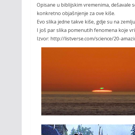
Opisane u biblijskim vremenima, dešavale se 
konkretno objašnjenje za ove kiše.
Evo slika jedne takve kiše, gdje su na zemlj
I još par slika pomenutih fenomena koje vri
Izvor: http://listverse.com/science/20-a