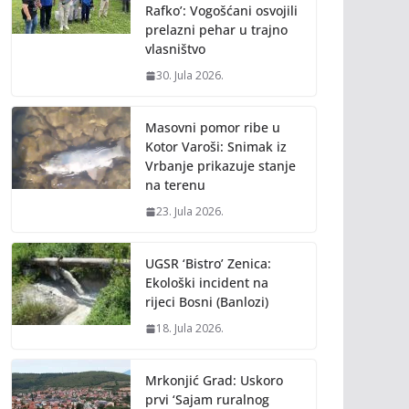
Rafko’: Vogošćani osvojili
prelazni pehar u trajno
vlasništvo
30. Jula 2026.
Masovni pomor ribe u
Kotor Varoši: Snimak iz
Vrbanje prikazuje stanje
na terenu
23. Jula 2026.
UGSR ‘Bistro’ Zenica:
Ekološki incident na
rijeci Bosni (Banlozi)
18. Jula 2026.
Mrkonjić Grad: Uskoro
prvi ‘Sajam ruralnog