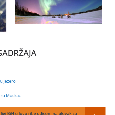
SADRŽAJA
 u jezero
zeru Modrac
ligi BiH u lovu ribe udicom na plovak za