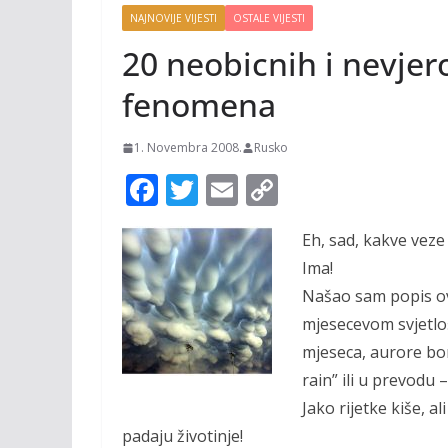
NAJNOVIJE VIJESTI
OSTALE VIJESTI
20 neobicnih i nevje
fenomena
1. Novembra 2008.
Rusko
F
T
E
C
ac
w
m
o
Eh, sad, kakve veze
e
itt
ai
p
Ima!
b
er
l
y
Našao sam popis o
o
Li
mjesecevom svjetlo
o
n
mjeseca, aurore bo
k
k
rain” ili u prevodu 
Jako rijetke kiše, 
padaju životinje!