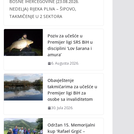
BOSNE IHERCEGOVINE (23.08.2026.
b
er
l
y
NEDELJA) RIJEKA PLIVA – ŠIPOVO,
o
Li
TAKMIČENJE U 2 SEKTORA
o
n
k
k
Poziv za učešće u
Premijer ligi SRS BiH u
disciplini ‘Lov šarana i
amura’
6. Augusta 2026.
Obavještenje
takmičarima za učešće u
Premijer ligi BiH za
osobe sa invaliditetom
30. Jula 2026.
Održan 15. Memorijalni
kup ‘Rafael Grgić –