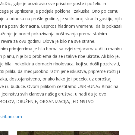
džic, gdje je pozdravio sve prisutne goste i poželio im
cega je uprilicena je podjela poklona i zakuska. Ono po cemu
je u odnosu na prošle godine, je veliki broj stranih gostiju, njih
šli na poziv domacina, usprkos hladnom vremenu, da bi pokazali
druženje je pored pokazivanja poštovanja prema stalnim
revira za ovu godinu. Ulova je bilo na sve strane.
lnim primjercima je bila borba sa «vjetrenjacama». Ali u maniru
 planu, nije bilo problema da se i takve ribe ukrote. Ali bilo je,
 bila i nekolicina domacih ribolovaca, koji su došli pozdraviti,
stiti priliku da medjusobno razmijene iskustva, pripreme roštilj i
raka, dostojanstveno, onako kako je i pocelo, uz oproštaj
ve i u buduce. Ovom prilikom cestitamo USR «UNA» Bihac na
m jedinstvu svih clanova našeg društva, u nadi da je ovo
: RIBOLOV, DRUŽENJE, ORGANIZACIJA, JEDINSTVO.
iribari.com