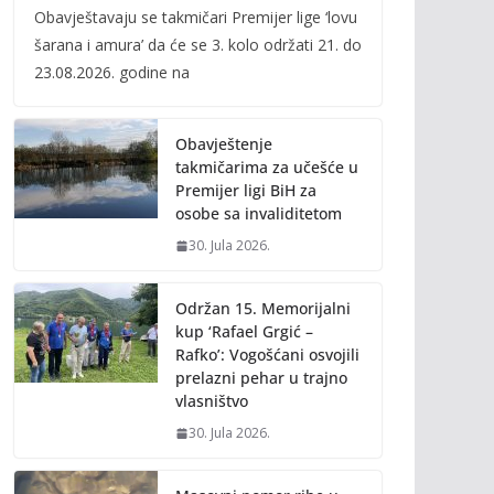
Obavještavaju se takmičari Premijer lige ‘lovu
e
itt
ai
p
šarana i amura’ da će se 3. kolo održati 21. do
b
er
l
y
23.08.2026. godine na
o
Li
o
n
Obavještenje
k
k
takmičarima za učešće u
Premijer ligi BiH za
osobe sa invaliditetom
30. Jula 2026.
Održan 15. Memorijalni
kup ‘Rafael Grgić –
Rafko’: Vogošćani osvojili
prelazni pehar u trajno
vlasništvo
30. Jula 2026.