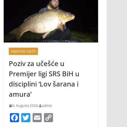
NAJNOVIJE VIJESTI
Poziv za učešće u
Premijer ligi SRS BiH u
disciplini ‘Lov šarana i
amura’
6. Augusta 2026.
admin
F
T
E
C
ac
w
m
o