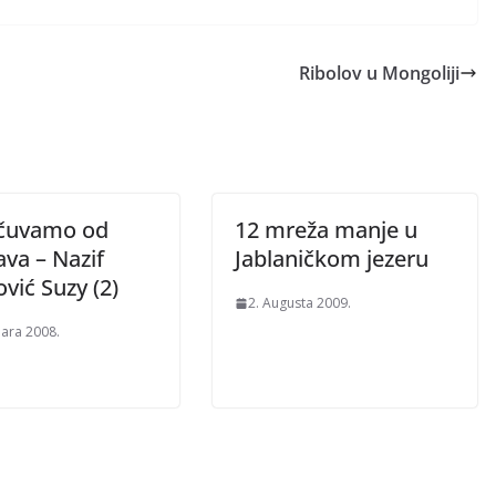
Ribolov u Mongoliji
čuvamo od
12 mreža manje u
va – Nazif
Jablaničkom jezeru
vić Suzy (2)
2. Augusta 2009.
uara 2008.