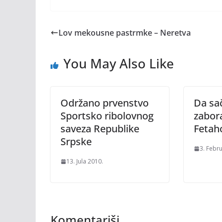
Lov mekousne pastrmke – Neretva
You May Also Like
Održano prvenstvo
Da sa
Sportsko ribolovnog
zabora
saveza Republike
Fetaho
Srpske
3. Febr
13. Jula 2010.
Komentariši