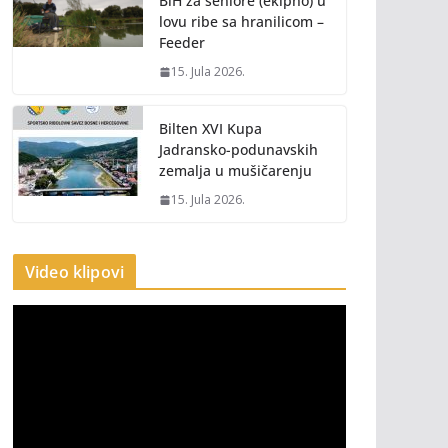
BiH za seniore (ekipno) u
lovu ribe sa hranilicom –
Feeder
15. Jula 2026.
Bilten XVI Kupa
Jadransko-podunavskih
zemalja u mušičarenju
15. Jula 2026.
Video klipovi