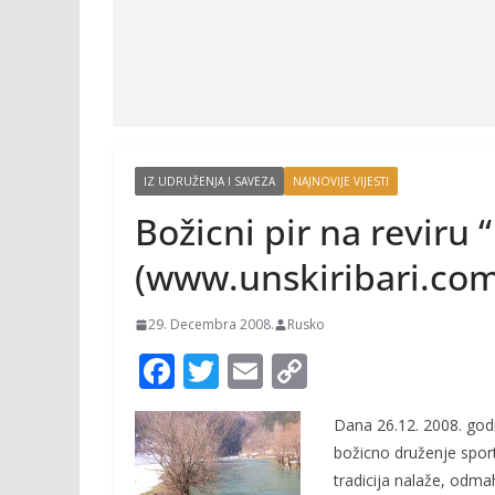
IZ UDRUŽENJA I SAVEZA
NAJNOVIJE VIJESTI
Božicni pir na reviru
(www.unskiribari.com
29. Decembra 2008.
Rusko
F
T
E
C
ac
w
m
o
Dana 26.12. 2008. godi
e
itt
ai
p
božicno druženje sports
b
er
l
y
tradicija nalaže, odm