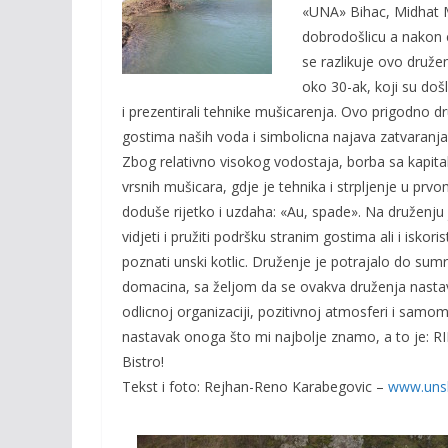
o
Li
«UNA» Bihac, Midhat Mi
o
n
dobrodošlicu a nakon 
se razlikuje ovo družen
k
k
oko 30-ak, koji su do
i prezentirali tehnike mušicarenja. Ovo prigodno 
gostima naših voda i simbolicna najava zatvaranja 
Zbog relativno visokog vodostaja, borba sa
kapita
vrsnih mušicara, gdje je tehnika i strpljenje u prvom
doduše rijetko i uzdaha: «Au, spade». Na druženju je
vidjeti i pružiti podršku stranim gostima ali i iskori
poznati unski kotlic. Druženje je potrajalo do sum
domacina, sa željom da se ovakva druženja nasta
odlicnoj organizaciji, pozitivnoj atmosferi i samo
nastavak onoga što mi najbolje znamo, a to je
Bistro!
Tekst i foto: Rejhan-Reno Karabegovic –
www.unsk