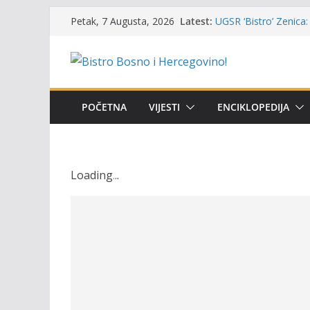
Skip
Latest:
UGSR ‘Bistro’ Zenica: 
Petak, 7 Augusta, 2026
to
(Banlozi)
Poziv za učešće u Prem
content
i amura’
Obavještenje takmiča
osobe sa invaliditet
Održan 15. Memorijal
POČETNA
VIJESTI
ENCIKLOPEDIJA
osvojili prelazni peha
Masovni pomor ribe u
prikazuje stanje na t
Loading
.
.
.