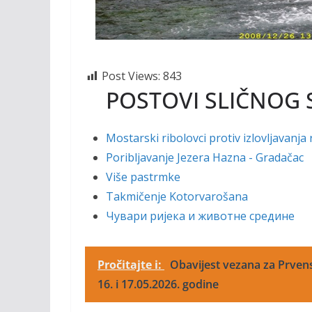
Post Views:
843
POSTOVI SLIČNOG 
Mostarski ribolovci protiv izlovljavanja 
Poribljavanje Jezera Hazna - Gradačac
Više pastrmke
Takmičenje Kotorvarošana
Чувари ријека и животне средине
Pročitajte i:
Obavijest vezana za Prvenst
16. i 17.05.2026. godine