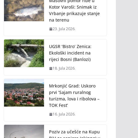
Masovni pomor ribe u
Kotor Varoši: Snimak iz
Vrbanje prikazuje stanje
na terenu
23. Jula 2026.
UGSR ‘Bistro’ Zenica:
Ekološki incident na
rijeci Bosni (Banlozi)
18. Jula 2026.
Mrkonjić Grad: Uskoro
prvi ‘Sajam ruralnog
turizma, lova i ribolova –
TOK Fest’
16. Jula 2026.
Poziv za učešće na Kupu