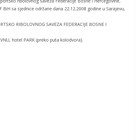
Sportsko ribolovnog saveza Federacije Bosne i Hercegovine,
 BiH sa sjednice održane dana 22.12.2008 godine u Sarajevu,
RTSKO RIBOLOVNOG SAVEZA FEDERACIJE BOSNE I
IVNU, hotel PARK (preko puta kolodvora).