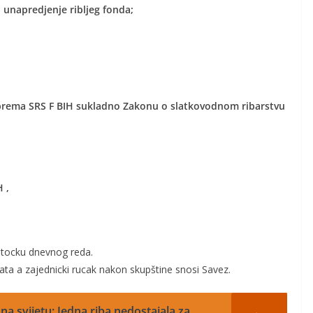
 i unapredjenje ribljeg fonda;
a prema SRS F BIH sukladno Zakonu o slatkovodnom ribarstvu
 ,
, tocku dnevnog reda.
ta a zajednicki rucak nakon skupštine snosi Savez.
na svijetu: Jedna riba nedostajala za