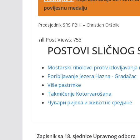
povijesnu medalju
Predsjednik SRS FBiH – Christian Oršolic
Post Views:
753
POSTOVI SLIČNOG 
Mostarski ribolovci protiv izlovljavanja 
Poribljavanje Jezera Hazna - Gradačac
Više pastrmke
Takmičenje Kotorvarošana
Чувари ријека и животне средине
Zapisnik sa 18. sjednice Upravnog odbora