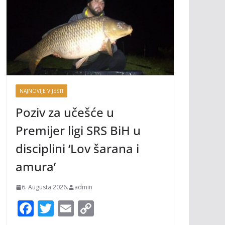
NAJNOVIJE VIJESTI
Poziv za učešće u
Premijer ligi SRS BiH u
disciplini ‘Lov šarana i
amura’
6. Augusta 2026.
admin
F
T
E
C
ac
w
m
o