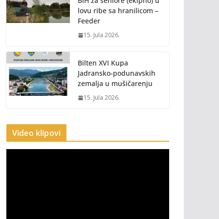
BiH za seniore (ekipno) u
lovu ribe sa hranilicom –
Feeder
15. Jula 2026.
Bilten XVI Kupa
Jadransko-podunavskih
zemalja u mušičarenju
15. Jula 2026.
Video klipovi