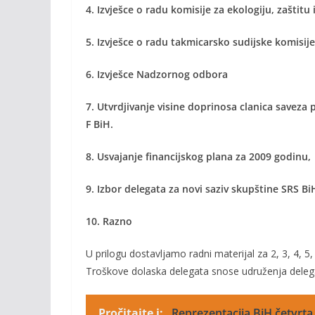
4. Izvješce o radu komisije za ekologiju, zaštitu
5. Izvješce o radu takmicarsko sudijske komisije
6. Izvješce Nadzornog odbora
7. Utvrdjivanje visine doprinosa clanica savez
F BiH.
8. Usvajanje financijskog plana za 2009 godinu,
9. Izbor delegata za novi saziv skupštine SRS BiH
10. Razno
U prilogu dostavljamo radni materijal za 2, 3, 4, 5
Troškove dolaska delegata snose udruženja delega
Pročitajte i:
Reprezentacija BiH četvrta 