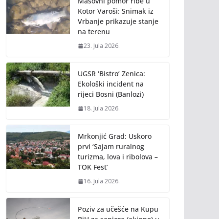
Masovni pomor ribe u
Kotor Varoši: Snimak iz
Vrbanje prikazuje stanje
na terenu
23. Jula 2026.
UGSR ‘Bistro’ Zenica:
Ekološki incident na
rijeci Bosni (Banlozi)
18. Jula 2026.
Mrkonjić Grad: Uskoro
prvi ‘Sajam ruralnog
turizma, lova i ribolova –
TOK Fest’
16. Jula 2026.
Poziv za učešće na Kupu