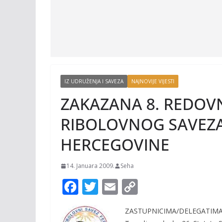
IZ UDRUŽENJA I SAVEZA
NAJNOVIJE VIJESTI
ZAKAZANA 8. REDOV
RIBOLOVNOG SAVEZA 
HERCEGOVINE
14. Januara 2009.
Seha
F
T
E
C
ac
w
m
o
ZASTUPNICIMA/DELEGATIMA 
e
itt
ai
p