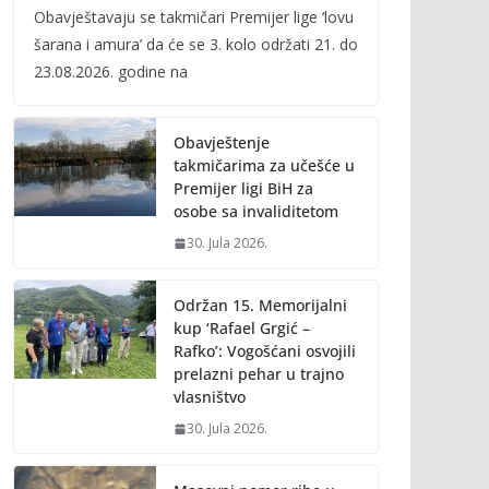
Obavještavaju se takmičari Premijer lige ‘lovu
e
itt
ai
p
šarana i amura’ da će se 3. kolo održati 21. do
b
er
l
y
23.08.2026. godine na
o
Li
o
n
Obavještenje
k
k
takmičarima za učešće u
Premijer ligi BiH za
osobe sa invaliditetom
30. Jula 2026.
Održan 15. Memorijalni
kup ‘Rafael Grgić –
Rafko’: Vogošćani osvojili
prelazni pehar u trajno
vlasništvo
30. Jula 2026.