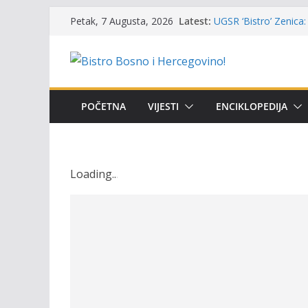
Skip
Latest:
UGSR ‘Bistro’ Zenica: 
Petak, 7 Augusta, 2026
to
(Banlozi)
Poziv za učešće u Prem
content
i amura’
Obavještenje takmiča
osobe sa invaliditet
Održan 15. Memorijal
POČETNA
VIJESTI
ENCIKLOPEDIJA
osvojili prelazni peha
Masovni pomor ribe u
prikazuje stanje na t
Loading
.
.
.