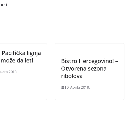
ne i
Pacifička lignja
 može da leti
Bistro Hercegovino! –
Otvorena sezona
ruara 2013.
ribolova
10. Aprila 2019.