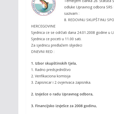
Temeljem clanka 26. Statuta 
b
er
l
y
odluke Upravnog odbora SRS F
o
Li
sazivam :
o
n
8. REDOVNU SKUPŠTINU SPO
HERCEGOVINE
k
k
Sjednica ce se održati dana 24.01.2008 godine u L
Sjednica ce poceti u 11.00 sati.
Za sjednicu predlažem slijedeci
DNEVNI RED :
1. Izbor skupštinskih tjela,
1. Radno predsjedništvo
2. Verifikaciona komisija
3. Zapisnicar i 2 ovjerivaca zapisnika.
2. Izvješce o radu Upravnog odbora,
3. Financijsko izvješce za 2008 godinu,