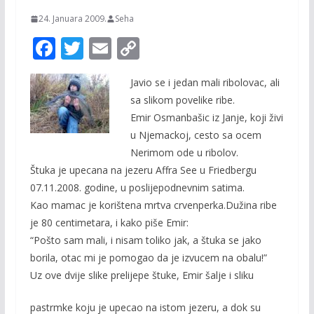
24. Januara 2009.
Seha
F
T
E
C
ac
w
m
o
Javio se i jedan mali ribolovac, ali
e
itt
ai
p
sa slikom povelike ribe.
b
er
l
y
Emir Osmanbašic iz Janje, koji živi
o
Li
u Njemackoj, cesto sa ocem
o
n
Nerimom ode u ribolov.
Štuka je upecana na jezeru Affra See u Friedbergu
k
k
07.11.2008. godine, u poslijepodnevnim satima.
Kao mamac je korištena mrtva crvenperka.Dužina ribe
je 80 centimetara, i kako piše Emir:
“Pošto sam mali, i nisam toliko jak, a štuka se jako
borila, otac mi je pomogao da je izvucem na obalu!”
Uz ove dvije slike prelijepe štuke, Emir šalje i sliku
pastrmke koju je upecao na istom jezeru, a dok su