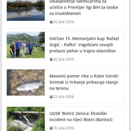
Obavještenje takmičarima za
učešće u Premijer ligi BiH za osobe
sa invaliditetom
30. Jula 2026.
Održan 15. Memorijalni kup ‘Rafael
Grgić – Rafko’: Vogošćani osvojili
prelazni pehar u trajno vlasništvo
30. Jula 2026.
Masovni pomor ribe u Kotor Varoši:
Snimak iz Vrbanje prikazuje stanje
na terenu
23. Jula 2026.
UGSR ‘Bistro’ Zenica: Ekološki
incident na rijeci Bosni (Banlozi)
18. Jula 2026.