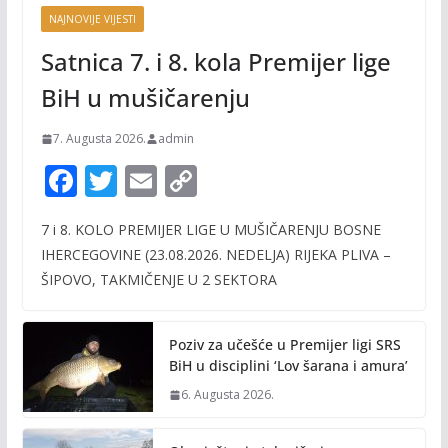
NAJNOVIJE VIJESTI
Satnica 7. i 8. kola Premijer lige
BiH u mušičarenju
7. Augusta 2026.
admin
F
T
E
C
ac
w
m
o
7 i 8. KOLO PREMIJER LIGE U MUŠIČARENJU BOSNE
e
itt
ai
p
IHERCEGOVINE (23.08.2026. NEDELJA) RIJEKA PLIVA –
b
er
l
y
ŠIPOVO, TAKMIČENJE U 2 SEKTORA
o
Li
o
n
Poziv za učešće u Premijer ligi SRS
k
k
BiH u disciplini ‘Lov šarana i amura’
6. Augusta 2026.