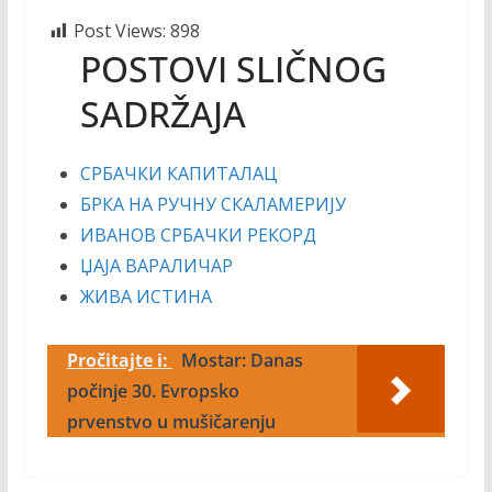
Post Views:
898
POSTOVI SLIČNOG
SADRŽAJA
СРБАЧКИ КАПИТАЛАЦ
БРКА НА РУЧНУ СКАЛАМЕРИЈУ
ИВАНОВ СРБАЧКИ РЕКОРД
ЏАЈА ВАРАЛИЧАР
ЖИВА ИСТИНА
Pročitajte i:
Mostar: Danas
počinje 30. Evropsko
prvenstvo u mušičarenju