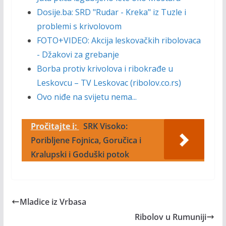
Dosije.ba: SRD "Rudar - Kreka" iz Tuzle i
problemi s krivolovom
FOTO+VIDEO: Akcija leskovačkih ribolovaca
- Džakovi za grebanje
Borba protiv krivolova i ribokrađe u
Leskovcu – TV Leskovac (ribolov.co.rs)
Ovo niđe na svijetu nema...
Pročitajte i:
SRK Visoko:
Poribljene Fojnica, Goručica i
Kralupski i Goduški potok
Mladice iz Vrbasa
Ribolov u Rumuniji