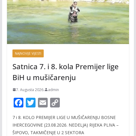
NAJNOVIJE VIJESTI
Satnica 7. i 8. kola Premijer lige
BiH u mušičarenju
7. Augusta 2026.
admin
F
T
E
C
ac
w
m
o
7 i 8. KOLO PREMIJER LIGE U MUŠIČARENJU BOSNE
e
itt
ai
p
IHERCEGOVINE (23.08.2026. NEDELJA) RIJEKA PLIVA –
b
er
l
y
ŠIPOVO, TAKMIČENJE U 2 SEKTORA