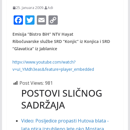
25. Januara 2009.
Adi
F
T
E
C
ac
w
m
o
Emisija “Bistro BiH” NTV Hayat
e
itt
ai
p
Ribočuvarske službe SRD “Konjic” iz Konjica i SRD
b
er
l
y
“Glavatica” iz Jablanice
o
Li
httpv://www.youtube.com/watch?
o
n
v=uI_YMdh3eas&feature=player_embedded
k
k
Post Views:
981
POSTOVI SLIČNOG
SADRŽAJA
Video: Posljedice propasti Hutova blata -
Jata ptica izgubljeno lete oko Mostara