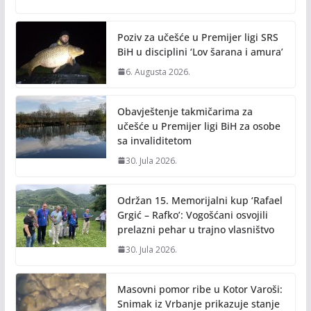
o
Li
o
n
Poziv za učešće u Premijer ligi SRS
k
k
BiH u disciplini ‘Lov šarana i amura’
6. Augusta 2026.
Obavještenje takmičarima za
učešće u Premijer ligi BiH za osobe
sa invaliditetom
30. Jula 2026.
Održan 15. Memorijalni kup ‘Rafael
Grgić – Rafko’: Vogošćani osvojili
prelazni pehar u trajno vlasništvo
30. Jula 2026.
Masovni pomor ribe u Kotor Varoši:
Snimak iz Vrbanje prikazuje stanje