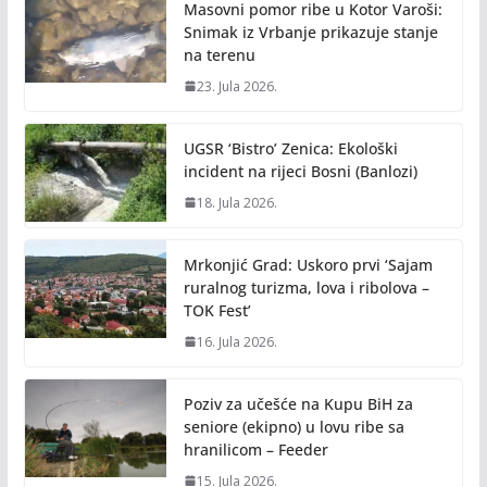
Masovni pomor ribe u Kotor Varoši:
Snimak iz Vrbanje prikazuje stanje
na terenu
23. Jula 2026.
UGSR ‘Bistro’ Zenica: Ekološki
incident na rijeci Bosni (Banlozi)
18. Jula 2026.
Mrkonjić Grad: Uskoro prvi ‘Sajam
ruralnog turizma, lova i ribolova –
TOK Fest’
16. Jula 2026.
Poziv za učešće na Kupu BiH za
seniore (ekipno) u lovu ribe sa
hranilicom – Feeder
15. Jula 2026.