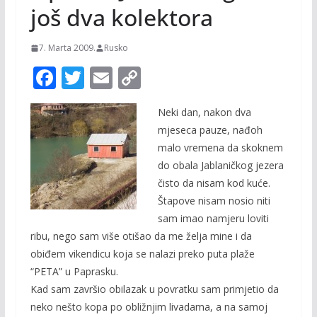
još dva kolektora
7. Marta 2009.
Rusko
F
T
E
C
ac
w
m
o
Neki dan, nakon dva
e
itt
ai
p
mjeseca pauze, nađoh
b
er
l
y
malo vremena da skoknem
o
Li
do obala Jablaničkog jezera
o
n
čisto da nisam kod kuće.
Štapove nisam nosio niti
k
k
sam imao namjeru loviti
ribu, nego sam više otišao da me želja mine i da
obiđem vikendicu koja se nalazi preko puta plaže
“PETA” u Paprasku.
Kad sam završio obilazak u povratku sam primjetio da
neko nešto kopa po obližnjim livadama, a na samoj