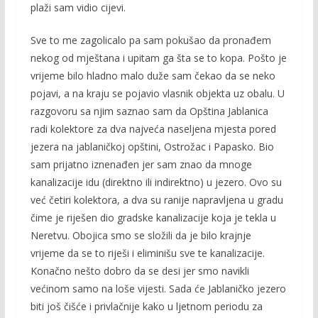
plaži sam vidio cijevi.
Sve to me zagolicalo pa sam pokušao da pronađem
nekog od mještana i upitam ga šta se to kopa. Pošto je
vrijeme bilo hladno malo duže sam čekao da se neko
pojavi, a na kraju se pojavio vlasnik objekta uz obalu. U
razgovoru sa njim saznao sam da Opština Jablanica
radi kolektore za dva najveća naseljena mjesta pored
jezera na jablaničkoj opštini, Ostrožac i Papasko. Bio
sam prijatno iznenađen jer sam znao da mnoge
kanalizacije idu (direktno ili indirektno) u jezero. Ovo su
već četiri kolektora, a dva su ranije napravljena u gradu
čime je riješen dio gradske kanalizacije koja je tekla u
Neretvu. Obojica smo se složili da je bilo krajnje
vrijeme da se to riješi i eliminišu sve te kanalizacije.
Konačno nešto dobro da se desi jer smo navikli
većinom samo na loše vijesti. Sada će Jablaničko jezero
biti još čišće i privlačnije kako u ljetnom periodu za