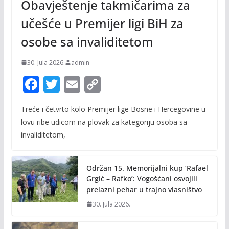
Obavještenje takmičarima za
učešće u Premijer ligi BiH za
osobe sa invaliditetom
30. Jula 2026.
admin
F
T
E
C
ac
w
m
o
Treće i četvrto kolo Premijer lige Bosne i Hercegovine u
e
itt
ai
p
lovu ribe udicom na plovak za kategoriju osoba sa
b
er
l
y
invaliditetom,
o
Li
o
n
Održan 15. Memorijalni kup ‘Rafael
k
k
Grgić – Rafko’: Vogošćani osvojili
prelazni pehar u trajno vlasništvo
30. Jula 2026.