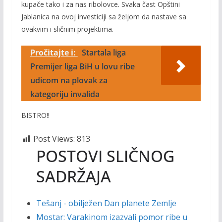
kupače tako i za nas ribolovce. Svaka čast Opštini
Jablanica na ovoj investiciji sa željom da nastave sa
ovakvim i sličnim projektima.
Pročitajte i:
Startala liga
Premijer liga BiH u lovu ribe
udicom na plovak za
kategoriju invalida
BISTRO!!
Post Views:
813
POSTOVI SLIČNOG
SADRŽAJA
Tešanj - obilježen Dan planete Zemlje
Mostar: Varakinom izazvali pomor ribe u