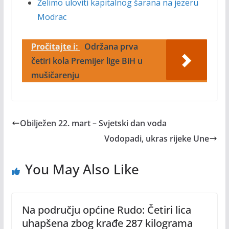
Želimo uloviti kapitalnog šarana na jezeru
Modrac
Pročitajte i:
Održana prva
četiri kola Premijer lige BiH u
mušičarenju
Obilježen 22. mart – Svjetski dan voda
Vodopadi, ukras rijeke Une
You May Also Like
Na području općine Rudo: Četiri lica
uhapšena zbog krađe 287 kilograma