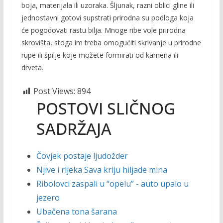
boja, materijala ili uzoraka. Šljunak, razni oblici gline ili
jednostavni gotovi supstrati prirodna su podloga koja
će pogodovati rastu bilja. Mnoge ribe vole prirodna
skrovišta, stoga im treba omogućiti skrivanje u prirodne
rupe ili špilje koje možete formirati od kamena ili
drveta.
Post Views:
894
POSTOVI SLIČNOG
SADRŽAJA
Čovjek postaje ljudožder
Njive i rijeka Sava kriju hiljade mina
Ribolovci zaspali u “opelu” - auto upalo u
jezero
Ubačena tona šarana