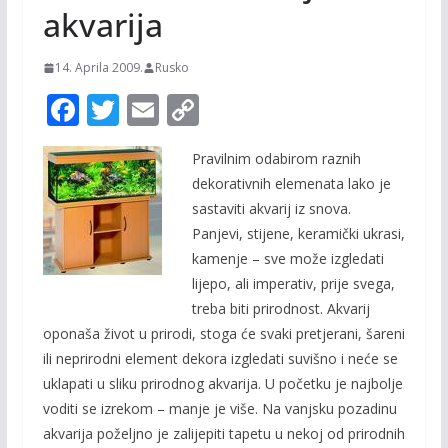
akvarija
14. Aprila 2009.
Rusko
F
T
E
C
ac
w
m
o
Pravilnim odabirom raznih
e
itt
ai
p
dekorativnih elemenata lako je
b
er
l
y
sastaviti akvarij iz snova.
o
Li
Panjevi, stijene, keramički ukrasi,
o
n
kamenje – sve može izgledati
lijepo, ali imperativ, prije svega,
k
k
treba biti prirodnost. Akvarij
oponaša život u prirodi, stoga će svaki pretjerani, šareni
ili neprirodni element dekora izgledati suvišno i neće se
uklapati u sliku prirodnog akvarija. U početku je najbolje
voditi se izrekom – manje je više. Na vanjsku pozadinu
akvarija poželjno je zalijepiti tapetu u nekoj od prirodnih