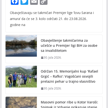
F
T
E
C
ac
w
m
o
Obavještavaju se takmičari Premijer lige ‘lovu šarana i
e
itt
ai
p
amura’ da će se 3. kolo održati 21. do 23.08.2026.
b
er
l
y
godine na
o
Li
o
n
Obavještenje takmičarima za
k
k
učešće u Premijer ligi BiH za osobe
sa invaliditetom
30. Jula 2026.
Održan 15. Memorijalni kup ‘Rafael
Grgić – Rafko’: Vogošćani osvojili
prelazni pehar u trajno vlasništvo
30. Jula 2026.
Masovni pomor ribe u Kotor Varoši:
Snimak iz Vrbanje prikazuje stanje