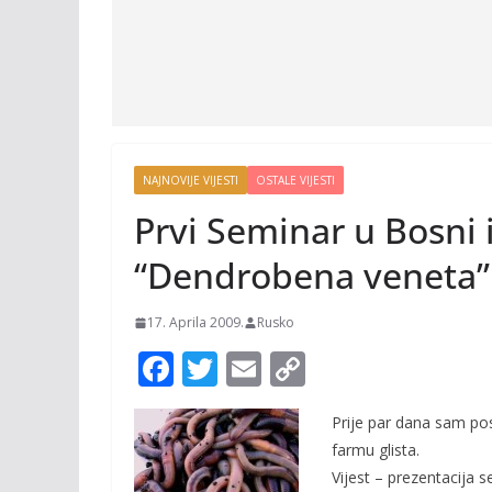
NAJNOVIJE VIJESTI
OSTALE VIJESTI
Prvi Seminar u Bosni i
“Dendrobena veneta”
17. Aprila 2009.
Rusko
F
T
E
C
ac
w
m
o
Prije par dana sam pos
e
itt
ai
p
farmu glista.
b
er
l
y
Vijest – prezentacija s