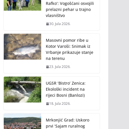
Rafko’: Vogošćani osvojili
prelazni pehar u trajno
vlasništvo
30. Jula 2026.
Masovni pomor ribe u
Kotor Varoši: Snimak iz
Vrbanje prikazuje stanje
na terenu
23. Jula 2026.
UGSR ‘Bistro’ Zenica:
Ekološki incident na
rijeci Bosni (Banlozi)
18. Jula 2026.
Mrkonjić Grad: Uskoro
prvi ‘Sajam ruralnog