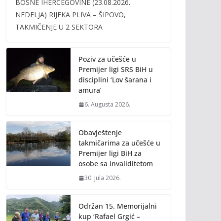
BOSNE IHERCEGOVINE (23.08.2026.
b
er
l
y
NEDELJA) RIJEKA PLIVA – ŠIPOVO,
o
Li
TAKMIČENJE U 2 SEKTORA
o
n
k
k
Poziv za učešće u
Premijer ligi SRS BiH u
disciplini ‘Lov šarana i
amura’
6. Augusta 2026.
Obavještenje
takmičarima za učešće u
Premijer ligi BiH za
osobe sa invaliditetom
30. Jula 2026.
Održan 15. Memorijalni
kup ‘Rafael Grgić –