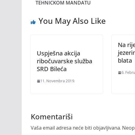
TEHNICKOM MANDATU
You May Also Like
Na rij
jezer
Uspješna akcija
blata
ribočuvarske služba
SRD Bileća
6. Febr
11. Novembra 2019.
Komentariši
Vaša email adresa neće biti objavljivana.
Neoph