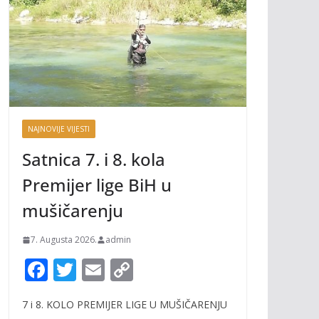
NAJNOVIJE VIJESTI
Satnica 7. i 8. kola
Premijer lige BiH u
mušičarenju
7. Augusta 2026.
admin
F
T
E
C
ac
w
m
o
7 i 8. KOLO PREMIJER LIGE U MUŠIČARENJU
e
itt
ai
p