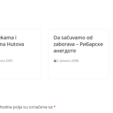
ekama i
Da sačuvamo od
ima Hutova
zaborava – Рибарске
анегдоте
uara 2007.
2. Januara 2008.
odna polja su označena sa
*