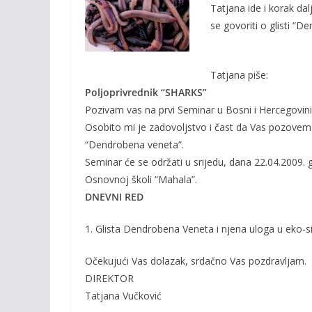
o
Li
Tatjana ide i korak da
o
n
se govoriti o glisti “
k
k
Tatjana piše:
Poljoprivrednik “SHARKS”
Pozivam vas na prvi Seminar u Bosni i Hercegovini
Osobito mi je zadovoljstvo i čast da Vas pozovem n
“Dendrobena veneta”.
Seminar će se održati u srijedu, dana 22.04.2009.
Osnovnoj školi “Mahala”.
DNEVNI RED
1. Glista Dendrobena Veneta i njena uloga u eko-s
Očekujući Vas dolazak, srdačno Vas pozdravljam.
DIREKTOR
Tatjana Vučković