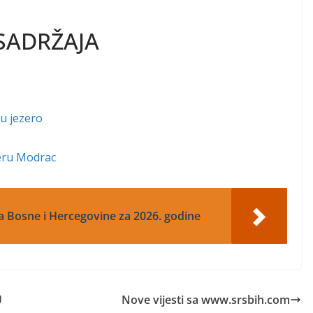
SADRŽAJA
 u jezero
zeru Modrac
a Bosne i Hercegovine za 2026. godine
U
Nove vijesti sa www.srsbih.com