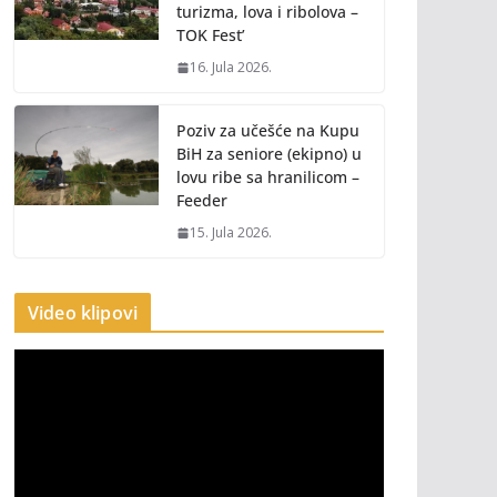
turizma, lova i ribolova –
TOK Fest’
16. Jula 2026.
Poziv za učešće na Kupu
BiH za seniore (ekipno) u
lovu ribe sa hranilicom –
Feeder
15. Jula 2026.
Video klipovi