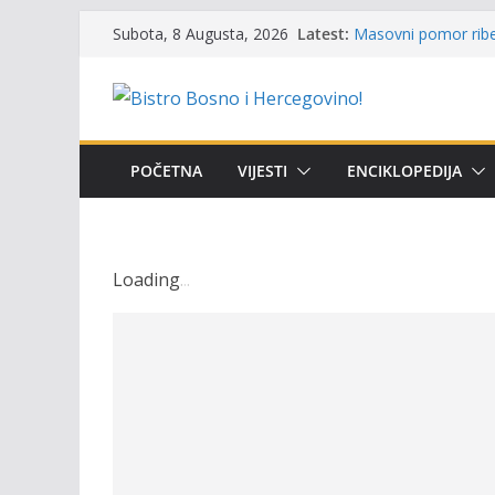
Skip
Latest:
Masovni pomor ribe 
Subota, 8 Augusta, 2026
to
prikazuje stanje na
Satnica 7. i 8. kola
content
Poziv za učešće u Pr
i amura’
Obavještenje takmič
osobe sa invalidite
POČETNA
VIJESTI
ENCIKLOPEDIJA
Održan 15. Memorija
osvojili prelazni pe
Loading
.
.
.