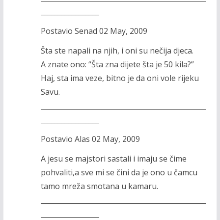
_________________
Postavio Senad 02 May, 2009
Šta ste napali na njih, i oni su nečija djeca.
A znate ono: “Šta zna dijete šta je 50 kila?”
Haj, sta ima veze, bitno je da oni vole rijeku
Savu.
________________________________________________
_________________
Postavio Alas 02 May, 2009
A jesu se majstori sastali i imaju se čime
pohvaliti,a sve mi se čini da je ono u čamcu
tamo mreža smotana u kamaru.
________________________________________________
_________________