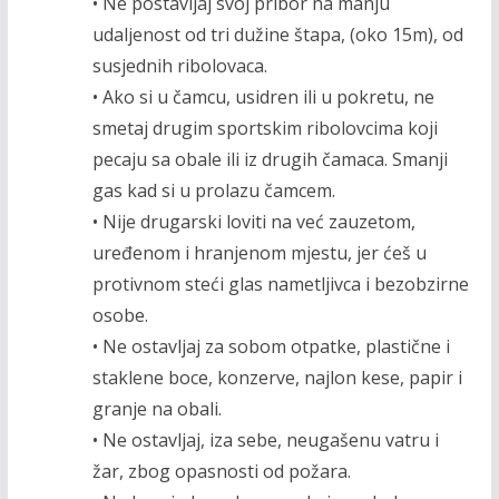
• Ne postavljaj svoj pribor na manju
udaljenost od tri dužine štapa, (oko 15m), od
susjednih ribolovaca.
• Ako si u čamcu, usidren ili u pokretu, ne
smetaj drugim sportskim ribolovcima koji
pecaju sa obale ili iz drugih čamaca. Smanji
gas kad si u prolazu čamcem.
• Nije drugarski loviti na već zauzetom,
uređenom i hranjenom mjestu, jer ćeš u
protivnom steći glas nametljivca i bezobzirne
osobe.
• Ne ostavljaj za sobom otpatke, plastične i
staklene boce, konzerve, najlon kese, papir i
granje na obali.
• Ne ostavljaj, iza sebe, neugašenu vatru i
žar, zbog opasnosti od požara.