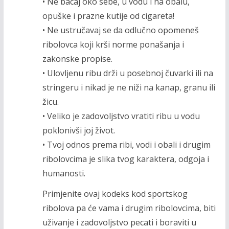
• Ne bacaj oko sebe, u vodu i na obalu,
opuške i prazne kutije od cigareta!
• Ne ustručavaj se da odlučno opomeneš
ribolovca koji krši norme ponašanja i
zakonske propise.
• Ulovljenu ribu drži u posebnoj čuvarki ili na
stringeru i nikad je ne niži na kanap, granu ili
žicu.
• Veliko je zadovoljstvo vratiti ribu u vodu
poklonivši joj život.
• Tvoj odnos prema ribi, vodi i obali i drugim
ribolovcima je slika tvog karaktera, odgoja i
humanosti.
Primjenite ovaj kodeks kod sportskog
ribolova pa će vama i drugim ribolovcima, biti
uživanje i zadovoljstvo pecati i boraviti u