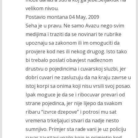
velikom nivou.
Postavio montana 04 May, 2009
Seha je u pravu. Ne samo Avazu nego svim
medijima i traziti da se novinari te rubrike
upoznaju sa zakonom ili im omoguciti da
provjere kod nes ili nekog drugog. Isto tako
bi trebalo poslati obavjest nadleznom
drustvu o pojedincima i cuvarskoj sluzbi, jer
dobri cuvari ne zasluzuju da na kraju zavrse u
istoj korpi sa onima koji nisu vrsili svoj posao.
Ipak moguce je da se i ribocuvar prevari od
strane pojedinca, jer nije lijepo da svakom
ribaru “izvrce dzepove” i potrosi mu sat
vremena trkeljajuci stvari da nadje nesto
sumnjivo. Primjer sta rade vani je uz policiju
cuvar zaustavi vozilo koje je primjetio kod