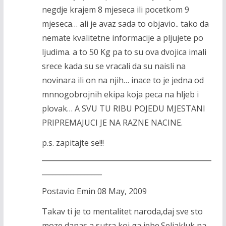
negdje krajem 8 mjeseca ili pocetkom 9
mjeseca… ali je avaz sada to objavio.. tako da
nemate kvalitetne informacije a pljujete po
ljudima. a to 50 Kg pa to su ova dvojica imali
srece kada su se vracali da su naisli na
novinara ili on na njih… inace to je jedna od
mnnogobrojnih ekipa koja peca na hljeb i
plovak… A SVU TU RIBU POJEDU MJESTANI
PRIPREMAJUCI JE NA RAZNE NACINE.
p.s. zapitajte se!!!
________________________________________________
_________________
Postavio Emin 08 May, 2009
Takav ti je to mentalitet naroda,daj sve sto
moze danas a sutra koj ga jebe.Seljakluk na