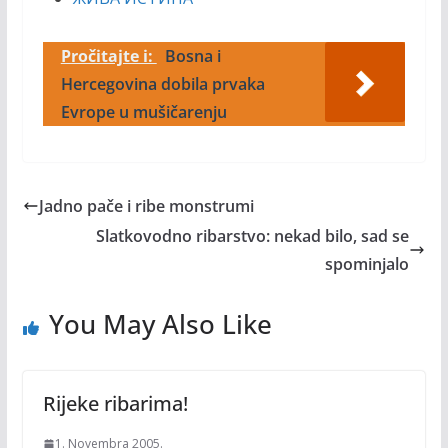
Pročitajte i:
Bosna i
Hercegovina dobila prvaka
Evrope u mušičarenju
Jadno pače i ribe monstrumi
Slatkovodno ribarstvo: nekad bilo, sad se
spominjalo
You May Also Like
Rijeke ribarima!
1. Novembra 2005.