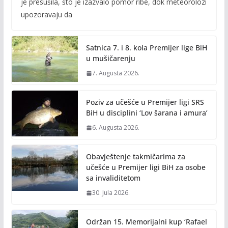
je presušila, što je izazvalo pomor ribe, dok meteorolozi
b
er
l
y
upozoravaju da
o
Li
o
n
Satnica 7. i 8. kola Premijer lige BiH
k
k
u mušičarenju
7. Augusta 2026.
Poziv za učešće u Premijer ligi SRS
BiH u disciplini ‘Lov šarana i amura’
6. Augusta 2026.
Obavještenje takmičarima za
učešće u Premijer ligi BiH za osobe
sa invaliditetom
30. Jula 2026.
Održan 15. Memorijalni kup ‘Rafael