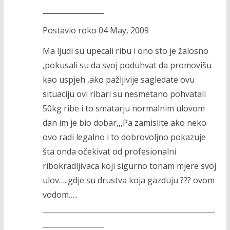
_________________
Postavio roko 04 May, 2009
Ma ljudi su upecali ribu i ono sto je žalosno
,pokusali su da svoj poduhvat da promovišu
kao uspjeh ,ako pažljivije sagledate ovu
situaciju ovi ribari su nesmetano pohvatali
50kg ribe i to smatarju normalnim ulovom
dan im je bio dobar,,,Pa zamislite ako neko
ovo radi legalno i to dobrovoljno pokazuje
šta onda očekivat od profesionalni
ribokradljivaca koji sigurno tonam mjere svoj
ulov…..gdje su drustva koja gazduju ??? ovom
vodom…..
________________________________________________
_________________