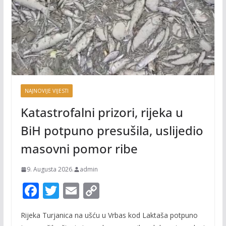
NAJNOVIJE VIJESTI
Katastrofalni prizori, rijeka u
BiH potpuno presušila, uslijedio
masovni pomor ribe
9. Augusta 2026.
admin
F
T
E
C
ac
w
m
o
Rijeka Turjanica na ušću u Vrbas kod Laktaša potpuno
e
itt
ai
p