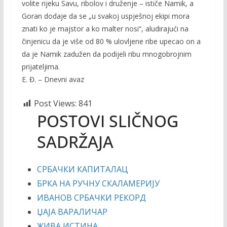
volite rijeku Savu, ribolov i druženje – ističe Namik, a
Goran dodaje da se „u svakoj uspješnoj ekipi mora
znati ko je majstor a ko malter nosi“, aludirajući na
činjenicu da je više od 80 % ulovljene ribe upecao on a
da je Namik zadužen da podijeli ribu mnogobrojnim
prijateljima.
E. Đ. – Dnevni avaz
Post Views:
841
POSTOVI SLIČNOG
SADRŽAJA
СРБАЧКИ КАПИТАЛАЦ
БРКА НА РУЧНУ СКАЛАМЕРИЈУ
ИВАНОВ СРБАЧКИ РЕКОРД
ЏАЈА ВАРАЛИЧАР
ЖИВА ИСТИНА