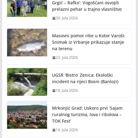
Grgić – Rafko’: Vogošćani osvojili
prelazni pehar u trajno vlasništvo
30. Jula 2026.
Masovni pomor ribe u Kotor Varoši:
Snimak iz Vrbanje prikazuje stanje
na terenu
23. Jula 2026.
UGSR ‘Bistro’ Zenica: Ekološki
incident na rijeci Bosni (Banlozi)
18. Jula 2026.
Mrkonjić Grad: Uskoro prvi ‘Sajam
ruralnog turizma, lova i ribolova –
TOK Fest’
16. Jula 2026.