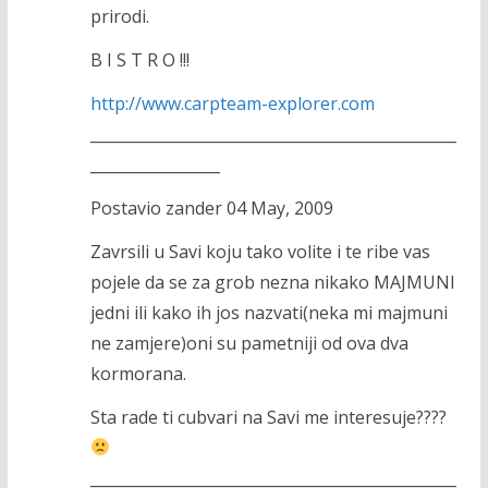
prirodi.
B I S T R O !!!
http://www.carpteam-explorer.com
________________________________________________
_________________
Postavio zander 04 May, 2009
Zavrsili u Savi koju tako volite i te ribe vas
pojele da se za grob nezna nikako MAJMUNI
jedni ili kako ih jos nazvati(neka mi majmuni
ne zamjere)oni su pametniji od ova dva
kormorana.
Sta rade ti cubvari na Savi me interesuje????
________________________________________________