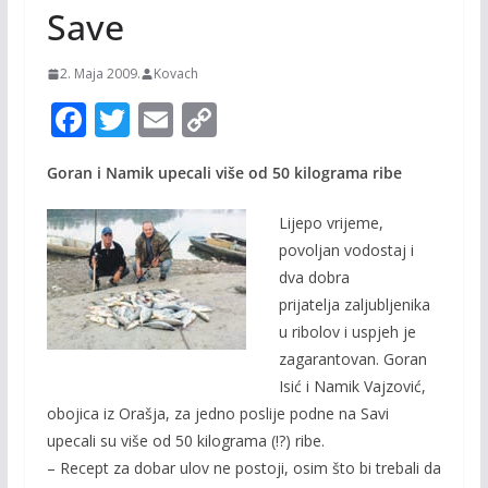
Save
2. Maja 2009.
Kovach
F
T
E
C
ac
w
m
o
Goran i Namik upecali više od 50 kilograma ribe
e
itt
ai
p
b
er
l
y
Lijepo vrijeme,
o
Li
povoljan vodostaj i
dva dobra
o
n
prijatelja zaljubljenika
k
k
u ribolov i uspjeh je
zagarantovan. Goran
Isić i Namik Vajzović,
obojica iz Orašja, za jedno poslije podne na Savi
upecali su više od 50 kilograma (!?) ribe.
– Recept za dobar ulov ne postoji, osim što bi trebali da