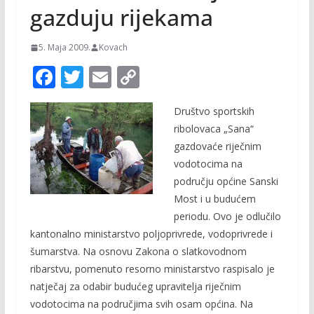
gazduju rijekama
5. Maja 2009.
Kovach
F
T
E
C
ac
w
m
o
Društvo sportskih
e
itt
ai
p
ribolovaca „Sana“
b
er
l
y
gazdovaće riječnim
o
Li
vodotocima na
o
n
području općine Sanski
Most i u budućem
k
k
periodu. Ovo je odlučilo
kantonalno ministarstvo poljoprivrede, vodoprivrede i
šumarstva. Na osnovu Zakona o slatkovodnom
ribarstvu, pomenuto resorno ministarstvo raspisalo je
natječaj za odabir budućeg upravitelja riječnim
vodotocima na područjima svih osam općina. Na