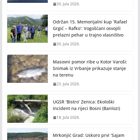
30. Jula 2026.
Održan 15. Memorijalni kup ‘Rafael
Grgić – Rafko’: Vogošćani osvojili
prelazni pehar u trajno vlasništvo
30. Jula 2026.
Masovni pomor ribe u Kotor Varoši:
Snimak iz Vrbanje prikazuje stanje
na terenu
23. Jula 2026.
UGSR ‘Bistro’ Zenica: Ekološki
incident na rijeci Bosni (Banlozi)
18. Jula 2026.
Mrkonjić Grad: Uskoro prvi ‘Sajam