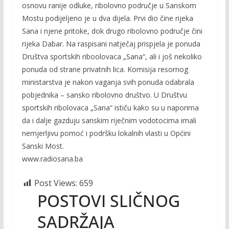
osnovu ranije odluke, ribolovno područje u Sanskom
Mostu podijeljeno je u dva dijela. Prvi dio čine rijeka
Sana i njene pritoke, dok drugo ribolovno područje čini
rijeka Dabar. Na raspisani natječaj prispjela je ponuda
Društva sportskih riboolovaca „Sana“, ali i još nekoliko
ponuda od strane privatnih lica. Komisija resornog
ministarstva je nakon vaganja svih ponuda odabrala
pobjednika – sansko ribolovno društvo. U Društvu
sportskih ribolovaca „Sana“ ističu kako su u naporima
da i dalje gazduju sanskim riječnim vodotocima imali
nemjerljivu pomoć i podršku lokalnih vlasti u Općini
Sanski Most.
www.radiosana.ba
Post Views:
659
POSTOVI SLIČNOG
SADRŽAJA