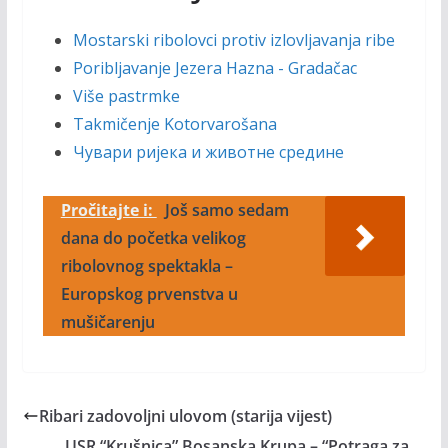
Mostarski ribolovci protiv izlovljavanja ribe
Poribljavanje Jezera Hazna - Gradačac
Više pastrmke
Takmičenje Kotorvarošana
Чувари ријека и животне средине
Pročitajte i:
Još samo sedam
dana do početka velikog
ribolovnog spektakla –
Europskog prvenstva u
mušičarenju
Ribari zadovoljni ulovom (starija vijest)
USR “Krušnica” Bosanska Krupa – “Potraga za