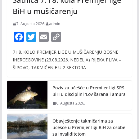
BiH u mušičarenju
7. Augusta 2026.
admin
F
T
E
C
ac
w
m
o
7 i 8. KOLO PREMIJER LIGE U MUŠIČARENJU BOSNE
e
itt
ai
p
IHERCEGOVINE (23.08.2026. NEDELJA) RIJEKA PLIVA –
b
er
l
y
ŠIPOVO, TAKMIČENJE U 2 SEKTORA
o
Li
o
n
Poziv za učešće u Premijer ligi SRS
k
k
BiH u disciplini ‘Lov šarana i amura’
6. Augusta 2026.
Obavještenje takmičarima za
učešće u Premijer ligi BiH za osobe
sa invaliditetom