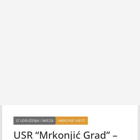
IZ UDRUŽENJA I SAVEZA
NAJNOVIJE VIJESTI
USR “Mrkonjić Grad” –