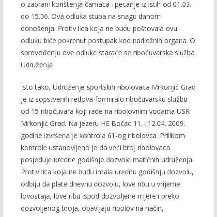
o zabrani korištenja čamaca i pecanje iz istih od 01.03.
do 15.06. Ova odluka stupa na snagu danom
donošenja. Protiv lica koja ne budu poštovala ovu
odluku biće pokrenut postupak kod nadležnih organa. O
sprovođenju ove odluke staraće se ribočuvarska služba
Udruženja
Isto tako, Udruženje sportskih ribolovaca Mrkonjić Grad
je iz sopstvenih redova formiralo ribočuvarsku službu
od 15 ribočuvara koji rade na ribolovnim vodama USR
Mrkonjić Grad. Na jezeru HE Bočac 11. i 12.04. 2009.
godine izvršena je kontrola 61-og ribolovca. Prilikom
kontrole ustanovljeno je da veći broj ribolovaca
posjeduje uredne godišnje dozvole matičnih udruženja.
Protiv lica koja ne budu imala urednu godišnju dozvolu,
odbiju da plate dnevnu dozvolu, love ribu u vrijeme
lovostaja, love ribu ispod dozvoljene mjere i preko
dozvoljenog broja, obavljaju ribolov na način,