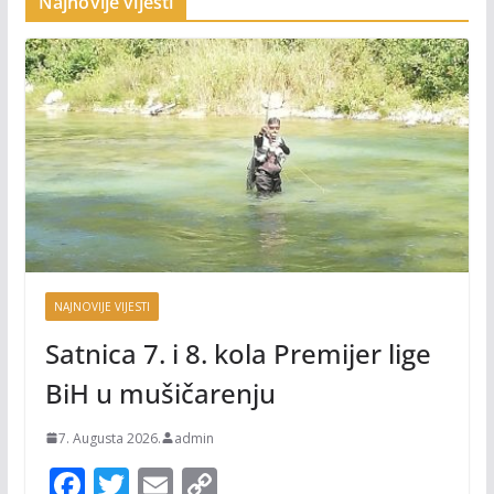
Najnovije vijesti
NAJNOVIJE VIJESTI
Satnica 7. i 8. kola Premijer lige
BiH u mušičarenju
7. Augusta 2026.
admin
F
T
E
C