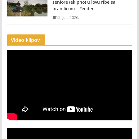
seniore (ekipno) u lovu ribe sa
hranilicom – Feeder
15. Jula 2026.
Video klipovi