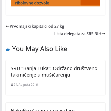
ribolovne dozvole
Prvomajski kapitalci od 27 kg
Lista delegata za SRS BIH
You May Also Like
SRD “Banja Luka”: Održano društveno
takmičenje u mušičarenju
24. Augusta 2016.
Nekoliko šarana za par dana