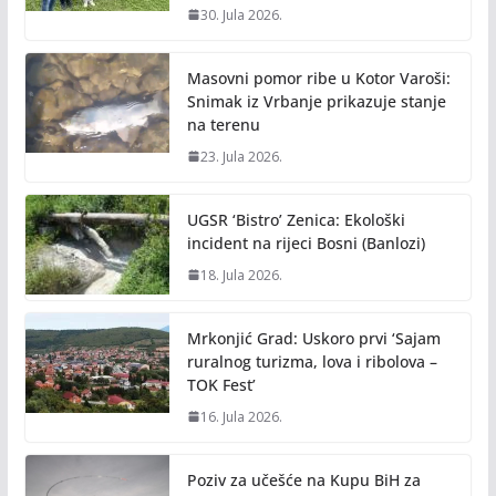
30. Jula 2026.
Masovni pomor ribe u Kotor Varoši:
Snimak iz Vrbanje prikazuje stanje
na terenu
23. Jula 2026.
UGSR ‘Bistro’ Zenica: Ekološki
incident na rijeci Bosni (Banlozi)
18. Jula 2026.
Mrkonjić Grad: Uskoro prvi ‘Sajam
ruralnog turizma, lova i ribolova –
TOK Fest’
16. Jula 2026.
Poziv za učešće na Kupu BiH za