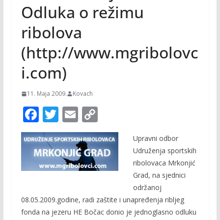
Odluka o režimu
ribolova
(http://www.mgribolovc
i.com)
11. Maja 2009.
Kovach
F
T
E
C
ac
w
m
o
Upravni odbor
e
itt
ai
p
Udruženja sportskih
b
er
l
y
ribolovaca Mrkonjić
o
Li
Grad, na sjednici
o
n
održanoj
08.05.2009.godine, radi zaštite i unapređenja ribljeg
k
k
fonda na jezeru HE Bočac donio je jednoglasno odluku