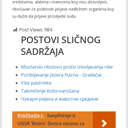
sredstvima, alatima i mamcima koji nisu dozvoljeni,
ribočuvari će podnositi prijave nadležnim organima koji
su dužni da prijave proslijede sudu.
Post Views:
984
POSTOVI SLIČNOG
SADRŽAJA
Mostarski ribolovci protiv izlovljavanja ribe
Poribljavanje Jezera Hazna - Gradačac
Više pastrmke
Takmičenje Kotorvarošana
Чувари ријека и животне средине
Pročitajte i:
Saopštenje iz
UGSR 'Bistro' Zenica vezano za