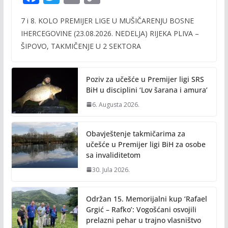
ac
w
m
o
7 i 8. KOLO PREMIJER LIGE U MUŠIČARENJU BOSNE
e
itt
ai
p
IHERCEGOVINE (23.08.2026. NEDELJA) RIJEKA PLIVA –
b
er
l
y
ŠIPOVO, TAKMIČENJE U 2 SEKTORA
o
Li
o
n
Poziv za učešće u Premijer ligi SRS
k
k
BiH u disciplini ‘Lov šarana i amura’
6. Augusta 2026.
Obavještenje takmičarima za
učešće u Premijer ligi BiH za osobe
sa invaliditetom
30. Jula 2026.
Održan 15. Memorijalni kup ‘Rafael
Grgić – Rafko’: Vogošćani osvojili
prelazni pehar u trajno vlasništvo