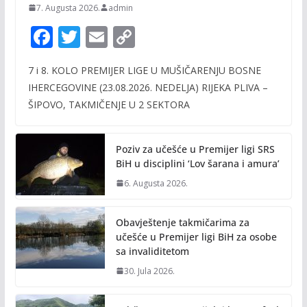
7. Augusta 2026.
admin
F
T
E
C
ac
w
m
o
7 i 8. KOLO PREMIJER LIGE U MUŠIČARENJU BOSNE
e
itt
ai
p
IHERCEGOVINE (23.08.2026. NEDELJA) RIJEKA PLIVA –
b
er
l
y
ŠIPOVO, TAKMIČENJE U 2 SEKTORA
o
Li
o
n
Poziv za učešće u Premijer ligi SRS
k
k
BiH u disciplini ‘Lov šarana i amura’
6. Augusta 2026.
Obavještenje takmičarima za
učešće u Premijer ligi BiH za osobe
sa invaliditetom
30. Jula 2026.