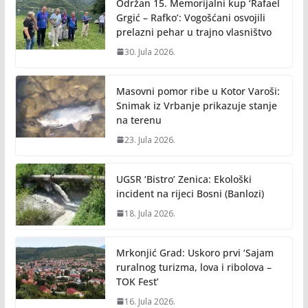
Održan 15. Memorijalni kup ‘Rafael
Grgić – Rafko’: Vogošćani osvojili
prelazni pehar u trajno vlasništvo
30. Jula 2026.
Masovni pomor ribe u Kotor Varoši:
Snimak iz Vrbanje prikazuje stanje
na terenu
23. Jula 2026.
UGSR ‘Bistro’ Zenica: Ekološki
incident na rijeci Bosni (Banlozi)
18. Jula 2026.
Mrkonjić Grad: Uskoro prvi ‘Sajam
ruralnog turizma, lova i ribolova –
TOK Fest’
16. Jula 2026.