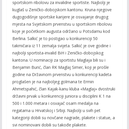
sportskom ribolovu za invalidne sportiste. Najbolji je
kuglaš u Zeničko-dobojskom kantonu. Kruna njegove
dugogodišnje sportske karijere je osvajanje drugog
mjesta na Svjetskom prvenstvu u sportskom ribolovu
koje je početkom augusta održano u Potsdamu kod
Berlina. Salkić je to postigao u konkurenciji 50
takmičara iz 11 zemalja svijeta. Salkić je ove godine i
najbolji sportista-invalid BiH i Zeničko-dobojskog
kantona. U nominaciji za sportistu Maglaja bili su i
Benjamin Burić, član RK Maglaj Simer, koji je prošle
godine na Državnom prvenstvu u konkurenciji kadeta
proglašen je na najboljeg golmana te Ermin
Ahmetspahić, član Kajak-kanu kluba «Maglaj» dvostruki
državni prvak u konkurenciji juniora u disciplini K 1 na
500 i 1.000 metara i osvajač osam medalja na
regatama u Hrvatskoj i Srbiji. Najbolji u svih pet
kategoriji dobili su novčane nagrade, plakete i statue, a
svi nominovani dobili su takođe plakete.