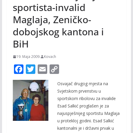
sportista-invalid
Maglaja, Zeničko-
dobojskog kantona i
BiH
19. Maja 2009.
Kovach
F
T
E
C
ac
w
m
o
Osvajač drugog mjesta na
e
itt
ai
p
Svjetskom prvenstvu u
b
er
l
y
sportskom ribolovu za invalide
o
Li
Esad Salkić proglašen je za
o
n
najuspješnijeg sportistu Maglaja
u protekloj godini. Esad Salkić
k
k
kantonalni je i državni prvak u