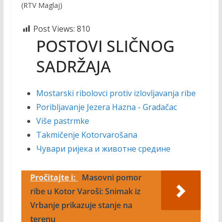
(RTV Maglaj)
Post Views:
810
POSTOVI SLIČNOG
SADRŽAJA
Mostarski ribolovci protiv izlovljavanja ribe
Poribljavanje Jezera Hazna - Gradačac
Više pastrmke
Takmičenje Kotorvarošana
Чувари ријека и животне средине
Pročitajte i:
Masovni pomor
ribe u Kotor Varoši: Snimak iz
Vrbanje prikazuje stanje na
terenu