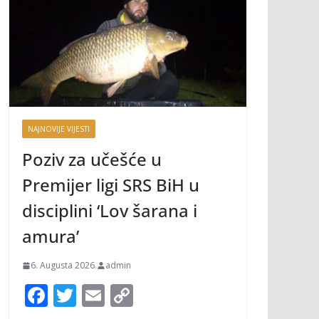
NAJNOVIJE VIJESTI
Poziv za učešće u
Premijer ligi SRS BiH u
disciplini ‘Lov šarana i
amura’
6. Augusta 2026.
admin
F
T
E
C
ac
w
m
o