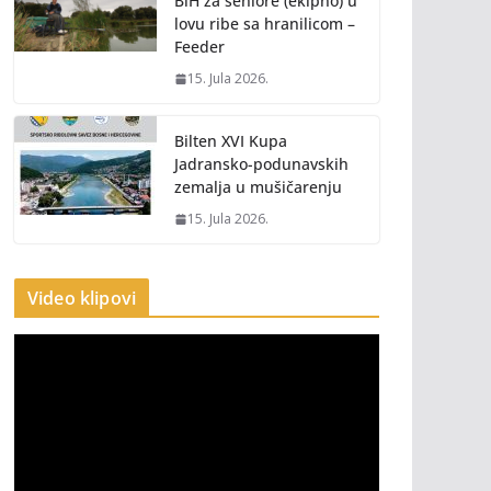
BiH za seniore (ekipno) u
lovu ribe sa hranilicom –
Feeder
15. Jula 2026.
Bilten XVI Kupa
Jadransko-podunavskih
zemalja u mušičarenju
15. Jula 2026.
Video klipovi