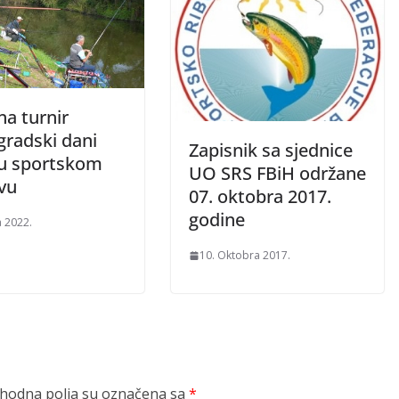
na turnir
gradski dani
Zapisnik sa sjednice
 u sportskom
UO SRS FBiH održane
vu
07. oktobra 2017.
godine
a 2022.
10. Oktobra 2017.
odna polja su označena sa
*