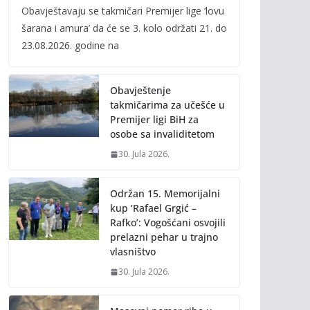
Obavještavaju se takmičari Premijer lige ‘lovu
e
itt
ai
p
šarana i amura’ da će se 3. kolo održati 21. do
b
er
l
y
23.08.2026. godine na
o
Li
o
n
Obavještenje
k
k
takmičarima za učešće u
Premijer ligi BiH za
osobe sa invaliditetom
30. Jula 2026.
Održan 15. Memorijalni
kup ‘Rafael Grgić –
Rafko’: Vogošćani osvojili
prelazni pehar u trajno
vlasništvo
30. Jula 2026.