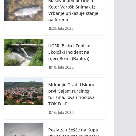
Masovni pomor ribe u
Kotor Varoši: Snimak iz
Vrbanje prikazuje stanje
na terenu
23. Jula 2026.
UGSR ‘Bistro’ Zenica:
Ekološki incident na
rijeci Bosni (Banlozi)
18. Jula 2026.
Mrkonjić Grad: Uskoro
prvi ‘Sajam ruralnog
turizma, lova i ribolova –
TOK Fest’
16. Jula 2026.
Poziv za učešće na Kupu