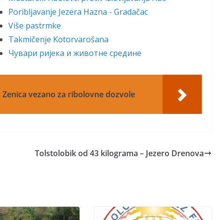
Poribljavanje Jezera Hazna - Gradačac
Više pastrmke
Takmičenje Kotorvarošana
Чувари ријека и животне средине
' Zenica vezano za ribolovne dozvole
Tolstolobik od 43 kilograma – Jezero Drenova