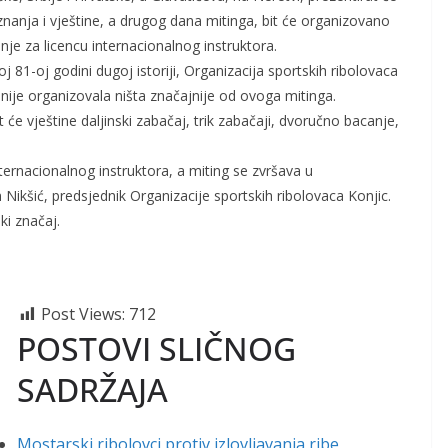
znanja i vještine, a drugog dana mitinga, bit će organizovano
nje za licencu internacionalnog instruktora.
oj 81-oj godini dugoj istoriji, Organizacija sportskih ribolovaca
 nije organizovala ništa značajnije od ovoga mitinga.
 će vještine daljinski zabačaj, trik zabačaji, dvoručno bacanje,
ternacionalnog instruktora, a miting se zvršava u
ikšić, predsjednik Organizacije sportskih ribolovaca Konjic.
ki značaj.
Post Views:
712
POSTOVI SLIČNOG
SADRŽAJA
Mostarski ribolovci protiv izlovljavanja ribe