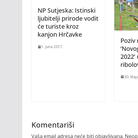
NP Sutjeska: Istinski
ljubitelji prirode vodit
će turiste kroz
kanjon Hrčavke
Poziv 
1. Juna 2017.
‘Novo
2022’
ribolo
30. Maj
Komentariši
Vaša email adresa neće biti objavljivana.
Neoph