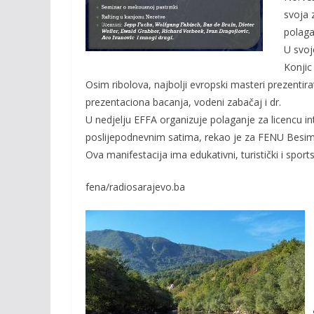
o
n
svoja 
k
k
polaga
U svoj
Konjic
Osim ribolova, najbolji evropski masteri prezentirat
prezentaciona bacanja, vodeni zabačaj i dr.
U nedjelju EFFA organizuje polaganje za licencu in
poslijepodnevnim satima, rekao je za FENU Besim N
Ova manifestacija ima edukativni, turistički i sports
fena/radiosarajevo.ba