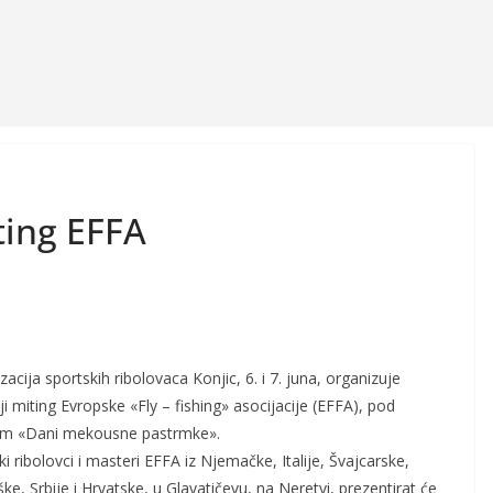
ting EFFA
zacija sportskih ribolovaca Konjic, 6. i 7. juna, organizuje
ji miting Evropske «Fly – fishing» asocijacije (EFFA), pod
om «Dani mekousne pastrmke».
ki ribolovci i masteri EFFA iz Njemačke, Italije, Švajcarske,
ke, Srbije i Hrvatske, u Glavatičevu, na Neretvi, prezentirat će